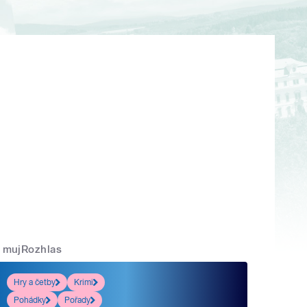
mujRozhlas
Hry a četby
Krimi
Pohádky
Pořady