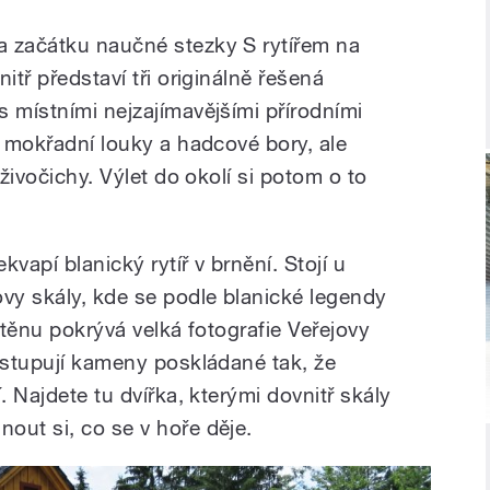
a začátku naučné stezky S rytířem na
itř představí tři originálně řešená
 místními nejzajímavějšími přírodními
, mokřadní louky a hadcové bory, ale
 živočichy. Výlet do okolí si potom o to
vapí blanický rytíř v brnění. Stojí u
y skály, kde se podle blanické legendy
u stěnu pokrývá velká fotografie Veřejovy
vystupují kameny poskládané tak, že
. Najdete tu dvířka, kterými dovnitř skály
out si, co se v hoře děje.