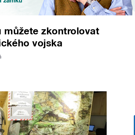
u můžete zkontrolovat
nického vojska
á