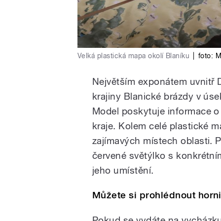
Velká plastická mapa okolí Blaníku
|
foto:
M
Největším exponátem uvnitř D
krajiny Blanické brázdy v ús
Model poskytuje informace o 
kraje. Kolem celé plastické m
zajímavých místech oblasti. P
červené světýlko s konkrétním
jeho umístění.
Můžete si prohlédnout horni
Pokud se vydáte na vycházku