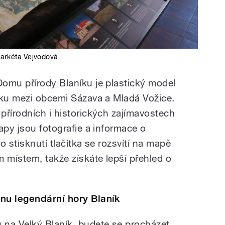
arkéta Vejvodová
omu přírody Blaníku je plastický model
eku mezi obcemi Sázava a Mladá Vožice.
přírodních i historických zajímavostech
apy jsou fotografie a informace o
o stisknutí tlačítka se rozsvítí na mapě
 místem, takže získáte lepší přehled o
nu legendární hory Blaník
 na Velký Blaník, budete se procházet