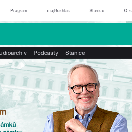
Program
mujRozhlas
Stanice
O r
udioarchiv
Podcasty
Stanice