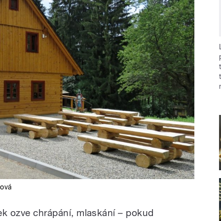
dová
řek ozve chrápání, mlaskání – pokud