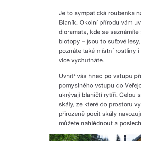
Je to sympatická roubenka n
Blaník. Okolní přírodu vám uvn
dioramata, kde se seznámíte s
biotopy – jsou to suťové lesy
poznáte také místní rostliny i
více vychutnáte.
Uvnitř vás hned po vstupu přek
pomyslného vstupu do Veřejov
ukrývají blaničtí rytíři. Celo
skály, ze které do prostoru 
přirozeně pocit skály navozují
můžete nahlédnout a poslechn