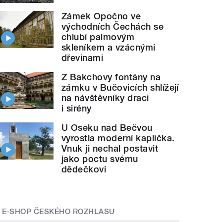
Zámek Opočno ve
východních Čechách se
chlubí palmovým
skleníkem a vzácnými
dřevinami
Z Bakchovy fontány na
zámku v Bučovicích shlížejí
na návštěvníky draci
i sirény
U Oseku nad Bečvou
vyrostla moderní kaplička.
Vnuk ji nechal postavit
jako poctu svému
dědečkovi
E-SHOP ČESKÉHO ROZHLASU