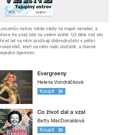
Lincolnův ostrov nikdo nikdy na mapě nenašel, a
přece ho znají lidé na celém světě. Už déle než sto
třicet let na něm prožívají dobrodružství s pěticí
trosečníků, kteří na něm našli útočiště, a hlavně
nejedno tajemství.
Evergreeny
Helena Vondráčková
Koupit
Co život dal a vzal
Betty MacDonaldová
Koupit