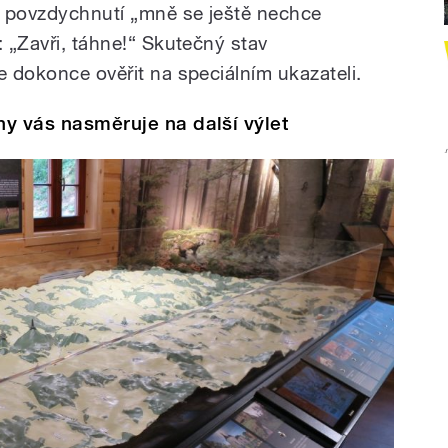
ě, povzdychnutí „mně se ještě nechce
: „Zavři, táhne!“ Skutečný stav
e dokonce ověřit na speciálním ukazateli.
ny vás nasměruje na další výlet