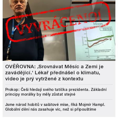
OVĚŘOVNA: ‚Srovnávat Měsíc a Zemi je
zavádějící.‘ Lékař přednášel o klimatu,
video je prý vytržené z kontextu
Prokop: Češi hledají svého tatíčka prezidenta. Základní
principy morálky by měly zůstat stejné
Jsme národ hobitů v salátové míse, říká Mojmír Hampl.
Globální dění nás zasahuje víc, než si připouštíme