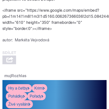
<iframe src="https://www.google.com/maps/embed?
pb=!1m14!1m8!1m3!1d5160.006267366036!2d15.084244
width="610" height="350" frameborder="0"
style="border:0"></iframe>
autor:
Markéta Vejvodová
mujRozhlas
Hry a četby
Krimi
Pohádky
Pořady
Živé vysílání