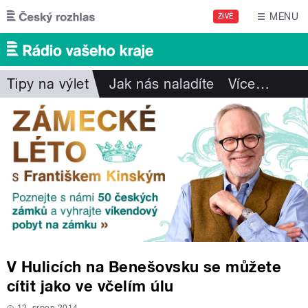
Přejít k hlavnímu obsahu
MENU
ŽIVĚ
Tipy na výlet
Jak nás naladíte
Více
…
V Hulicích na Benešovsku se můžete
cítit jako ve včelím úlu