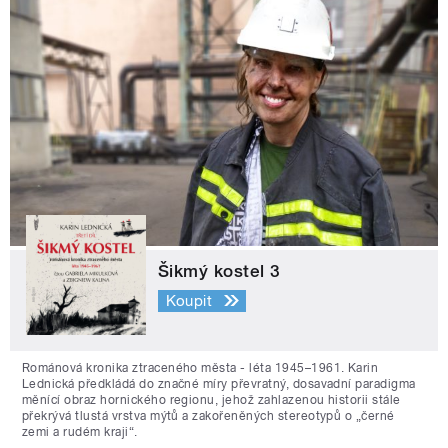
Šikmý kostel 3
Koupit
Románová kronika ztraceného města - léta 1945–1961. Karin
Lednická předkládá do značné míry převratný, dosavadní paradigma
měnící obraz hornického regionu, jehož zahlazenou historii stále
překrývá tlustá vrstva mýtů a zakořeněných stereotypů o „černé
zemi a rudém kraji“.