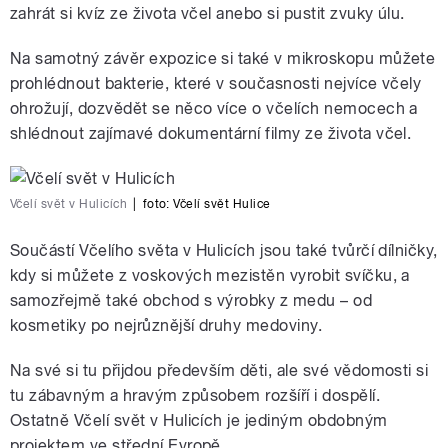
zahrát si kvíz ze života včel anebo si pustit zvuky úlu.
Na samotný závěr expozice si také v mikroskopu můžete
prohlédnout bakterie, které v současnosti nejvíce včely
ohrožují, dozvědět se něco více o včelích nemocech a
shlédnout zajímavé dokumentární filmy ze života včel.
Včelí svět v Hulicích
|
foto:
Včelí svět Hulice
Součástí Včelího světa v Hulicích jsou také tvůrčí dílničky,
kdy si můžete z voskových mezistěn vyrobit svíčku, a
samozřejmě také obchod s výrobky z medu – od
kosmetiky po nejrůznější druhy medoviny.
Na své si tu přijdou především děti, ale své vědomosti si
tu zábavným a hravým způsobem rozšíří i dospělí.
Ostatně Včelí svět v Hulicích je jediným obdobným
projektem ve střední Evropě.