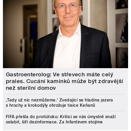
Gastroenterolog: Ve střevech máte celý
prales. Cucání kamínků může být zdravější
než sterilní domov
‚Tady už nic nezmůžeme.‘ Zvedající se hladina jezera
s hrochy a krokodýly ohrožuje tisíce Keňanů
FIFA přešla do protiútoku: Kritici se nás úmyslně snaží
oslabit, šíří dezinformace. Za Infantinem stojíme