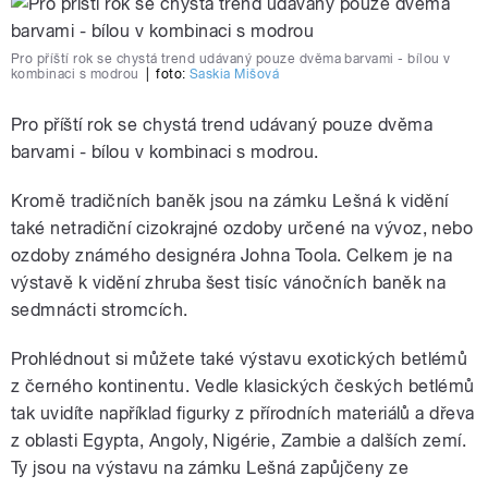
Pro příští rok se chystá trend udávaný pouze dvěma barvami - bílou v
kombinaci s modrou
|
foto:
Saskia Mišová
Pro příští rok se chystá trend udávaný pouze dvěma
barvami - bílou v kombinaci s modrou.
Kromě tradičních baněk jsou na zámku Lešná k vidění
také netradiční cizokrajné ozdoby určené na vývoz, nebo
ozdoby známého designéra Johna Toola. Celkem je na
výstavě k vidění zhruba šest tisíc vánočních baněk na
sedmnácti stromcích.
Prohlédnout si můžete také výstavu exotických betlémů
z černého kontinentu. Vedle klasických českých betlémů
tak uvidíte například figurky z přírodních materiálů a dřeva
z oblasti Egypta, Angoly, Nigérie, Zambie a dalších zemí.
Ty jsou na výstavu na zámku Lešná zapůjčeny ze