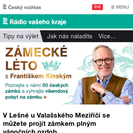
Přejít k hlavnímu obsahu
MENU
ŽIVĚ
Tipy na výlet
Jak nás naladíte
Více
…
V Lešné u Valašského Meziříčí se
můžete projít zámkem plným
vánočních ozdob