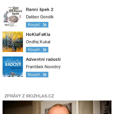
Ranní špek 2
Dalibor Gondík
Koupit
HoKlaFaKla
Ondřej Kukal
Koupit
Adventní radosti
František Novotný
Koupit
ZPRÁVY Z IROZHLAS.CZ