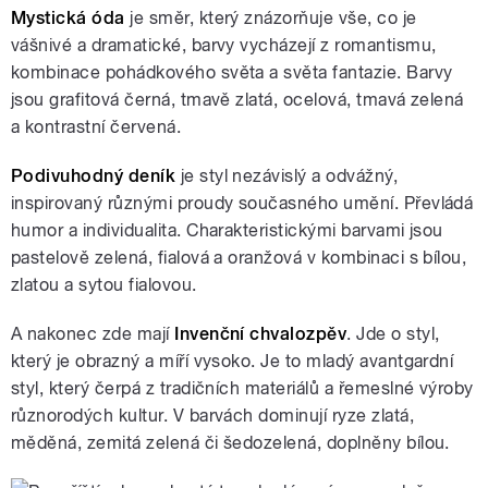
Mystická óda
je směr, který znázorňuje vše, co je
vášnivé a dramatické, barvy vycházejí z romantismu,
kombinace pohádkového světa a světa fantazie. Barvy
jsou grafitová černá, tmavě zlatá, ocelová, tmavá zelená
a kontrastní červená.
Podivuhodný deník
je styl nezávislý a odvážný,
inspirovaný různými proudy současného umění. Převládá
humor a individualita. Charakteristickými barvami jsou
pastelově zelená, fialová a oranžová v kombinaci s bílou,
zlatou a sytou fialovou.
A nakonec zde mají
Invenční chvalozpěv
. Jde o styl,
který je obrazný a míří vysoko. Je to mladý avantgardní
styl, který čerpá z tradičních materiálů a řemeslné výroby
různorodých kultur. V barvách dominují ryze zlatá,
měděná, zemitá zelená či šedozelená, doplněny bílou.