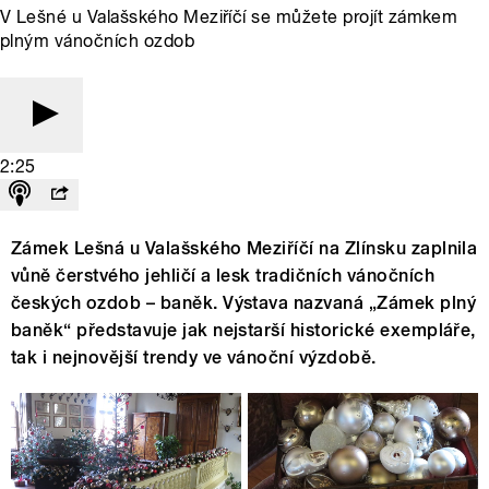
V Lešné u Valašského Meziříčí se můžete projít zámkem
plným vánočních ozdob
2:25
Zámek Lešná u Valašského Meziříčí na Zlínsku zaplnila
vůně čerstvého jehličí a lesk tradičních vánočních
českých ozdob – baněk. Výstava nazvaná „Zámek plný
baněk“ představuje jak nejstarší historické exempláře,
tak i nejnovější trendy ve vánoční výzdobě.