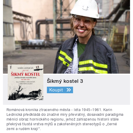
Šikmý kostel 3
Koupit
Románová kronika ztraceného města - léta 1945–1961. Karin
Lednická předkládá do značné míry převratný, dosavadní paradigma
měnící obraz hornického regionu, jehož zahlazenou historii stále
překrývá tlustá vrstva mýtů a zakořeněných stereotypů o „černé
zemi a rudém kraji“.