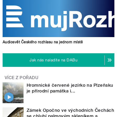
Audiosvět Českého rozhlasu na jednom místě
Jak nás naladíte na DABu
VÍCE Z POŘADU
Hromnické červené jezírko na Plzeňsku
je přírodní památka i...
Zámek Opočno ve východních Čechách
se chlubí palmovým skleníkem a