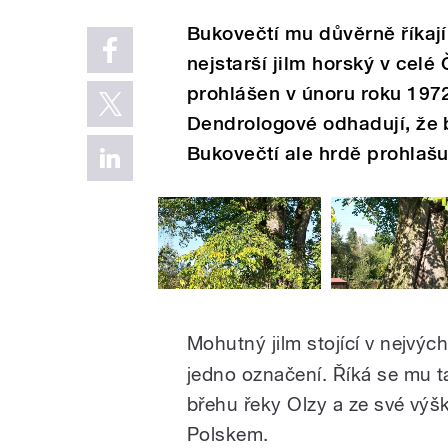
Bukovečtí mu důvěrně říkají
nejstarší jilm horský v cel
prohlášen v únoru roku 1972.
Dendrologové odhadují, že b
Bukovečtí ale hrdě prohlašují
Mohutný jilm stojící v nejvýc
jedno označení. Říká se mu ta
břehu řeky Olzy a ze své výš
Polskem.