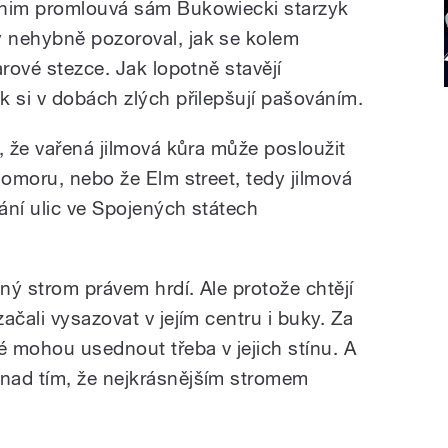
 nim promlouvá sám Bukowiecki starzyk
 nehybně pozoroval, jak se kolem
arové stezce. Jak lopotně stavějí
k si v dobách zlých přilepšují pašováním.
, že vařená jilmová kůra může posloužit
domoru, nebo že Elm street, tedy jilmová
vání ulic ve Spojených státech
ný strom právem hrdí. Ale protože chtějí
ačali vysazovat v jejím centru i buky. Za
é mohou usednout třeba v jejich stínu. A
nad tím, že nejkrásnějším stromem