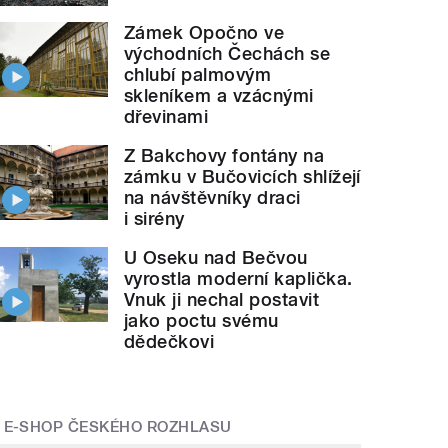
Zámek Opočno ve
východních Čechách se
chlubí palmovým
skleníkem a vzácnými
dřevinami
Z Bakchovy fontány na
zámku v Bučovicích shlížejí
na návštěvníky draci
i sirény
U Oseku nad Bečvou
vyrostla moderní kaplička.
Vnuk ji nechal postavit
jako poctu svému
dědečkovi
E-SHOP ČESKÉHO ROZHLASU