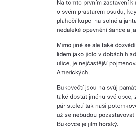
Na tomto prvním zastavení k
o svém prastarém osudu, kdy
plahočí kupci na solné a jant
nedaleké opevnění šance a ja
Mimo jiné se ale také dozvědí
lidem jako jídlo v dobách hla
ulice, je nejčastější pojmeno
Amerických.
Bukovečtí jsou na svůj památ
také dostát jménu své obce, z
pár století tak naši potomkov
už se nebudou pozastavovat 
Bukovce je jilm horský.