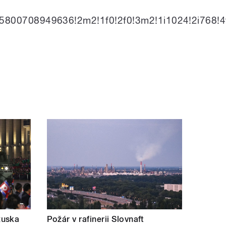
5800708949636!2m2!1f0!2f0!3m2!1i1024!2i76
Ruska
Požár v rafinerii Slovnaft