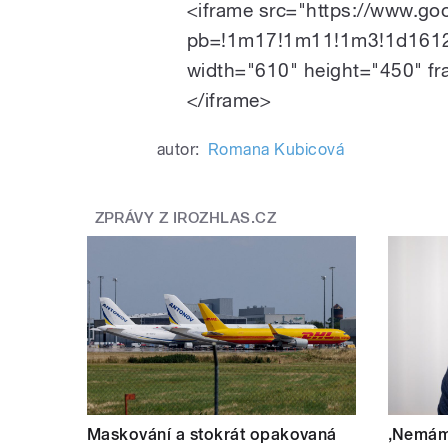
<iframe src="https://www.g
pb=!1m17!1m11!1m3!1d1612
width="610" height="450" fr
</iframe>
autor:
Romana Kubicová
ZPRÁVY Z IROZHLAS.CZ
Maskování a stokrát opakovaná
‚Nemám 