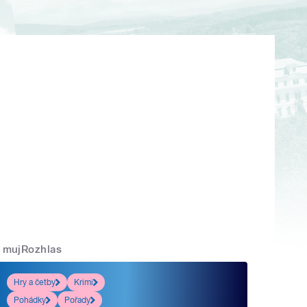
mujRozhlas
Hry a četby
Krimi
Pohádky
Pořady