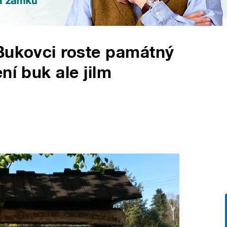
Bukovci roste památný
ní buk ale jilm