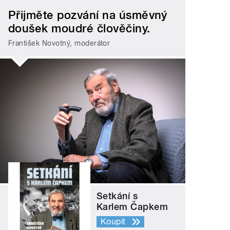
Přijměte pozvání na úsměvný
doušek moudré člověčiny.
František Novotný, moderátor
Setkání s
Karlem Čapkem
Koupit