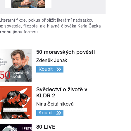
Literární fikce, pokus přiblížit literární nadsázkou
spisovatele, filozofa, ale hlavně člověka Karla Čapka
trochu jinou formou.
50 moravských pověstí
Zdeněk Junák
Koupit
Svědectví o životě v
KLDR 2
Nina Špitálníková
Koupit
80 LIVE