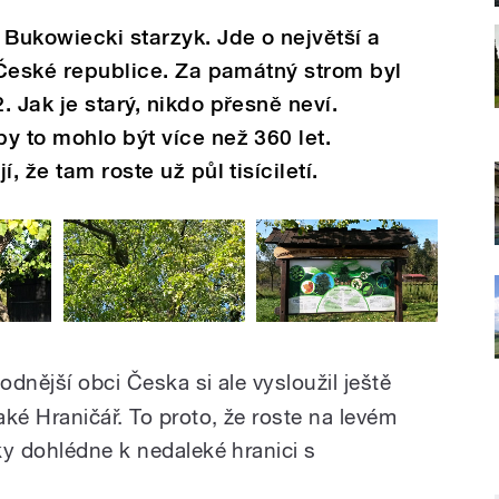
 Bukowiecki starzyk. Jde o největší a
é České republice. Za památný strom byl
 Jak je starý, nikdo přesně neví.
y to mohlo být více než 360 let.
, že tam roste už půl tisíciletí.
hodnější obci Česka
si ale vysloužil ještě
ké Hraničář. To proto, že roste na levém
ky dohlédne k nedaleké hranici s