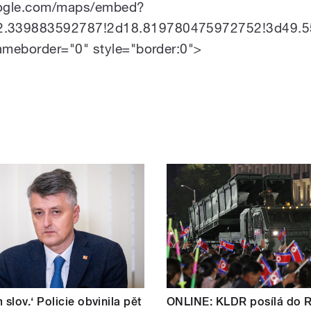
oogle.com/maps/embed?
.339883592787!2d18.819780475972752!3d49.5
ameborder="0" style="border:0">
slov.‘ Policie obvinila pět
ONLINE: KLDR posílá do 