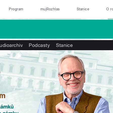
Program
mujRozhlas
Stanice
O r
udioarchiv
Podcasty
Stanice