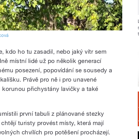
cová
, kdo ho tu zasadil, nebo jaký vítr sem
ě místní lidé už po několik generací
emnému posezení, popovídání se sousedy a
 kalíšku. Právě pro ně i pro unavené
u korunou přichystány lavičky a také
umístili první tabuli z plánované stezky
htějí turisty provést místy, která mají
volných chvílích pro potěšení procházejí.