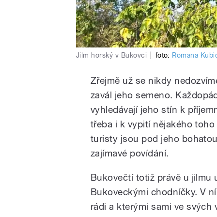
Jilm horský v Bukovci
|
foto:
Romana Kubi
Zřejmě už se nikdy nedozvíme
zavál jeho semeno. Každopádn
vyhledávají jeho stín k příj
třeba i k vypití nějakého toho
turisty jsou pod jeho bohato
zajímavé povídání.
Bukovečtí totiž právě u jilmu 
Bukoveckými chodníčky. V ní c
rádi a kterými sami ve svých 