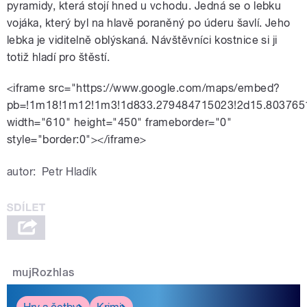
pyramidy, která stojí hned u vchodu. Jedná se o lebku
vojáka, který byl na hlavě poraněný po úderu šavlí. Jeho
lebka je viditelně oblýskaná. Návštěvníci kostnice si ji
totiž hladí pro štěstí.
<iframe src="https://www.google.com/maps/embed?
pb=!1m18!1m12!1m3!1d833.279484715023!2d15.8037651
width="610" height="450" frameborder="0"
style="border:0"></iframe>
autor:
Petr Hladík
mujRozhlas