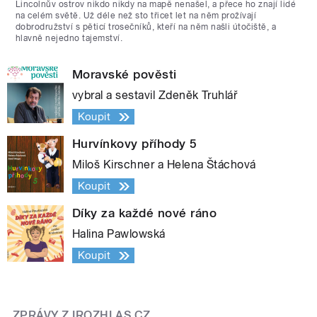
Lincolnův ostrov nikdo nikdy na mapě nenašel, a přece ho znají lidé
na celém světě. Už déle než sto třicet let na něm prožívají
dobrodružství s pěticí trosečníků, kteří na něm našli útočiště, a
hlavně nejedno tajemství.
Moravské pověsti
vybral a sestavil Zdeněk Truhlář
Koupit
Hurvínkovy příhody 5
Miloš Kirschner a Helena Štáchová
Koupit
Díky za každé nové ráno
Halina Pawlowská
Koupit
ZPRÁVY Z IROZHLAS.CZ