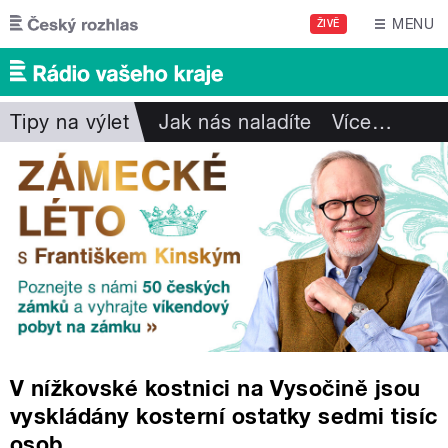
Přejít k hlavnímu obsahu
MENU
ŽIVĚ
Tipy na výlet
Jak nás naladíte
Více
…
V nížkovské kostnici na Vysočině jsou
vyskládány kosterní ostatky sedmi tisíc
osob