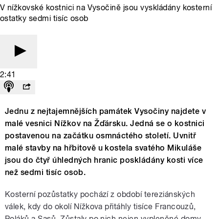
V nížkovské kostnici na Vysočině jsou vyskládány kosterní
ostatky sedmi tisíc osob
2:41
Jednu z nejtajemnějších památek Vysočiny najdete v
malé vesnici Nížkov na Žďársku. Jedná se o kostnici
postavenou na začátku osmnáctého století. Uvnitř
malé stavby na hřbitově u kostela svatého Mikuláše
jsou do čtyř úhledných hranic poskládány kosti více
než sedmi tisíc osob.
Kosterní pozůstatky pochází z období tereziánských
válek, kdy do okolí Nížkova přitáhly tisíce Francouzů,
Poláků a Sasů. Zůstaly po nich nejen vypleněné domy,