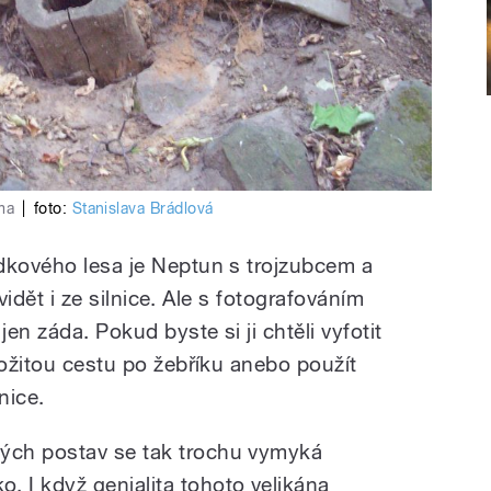
ma
|
foto:
Stanislava Brádlová
dkového lesa je Neptun s trojzubcem a
 vidět i ze silnice. Ale s fotografováním
jen záda. Pokud byste si ji chtěli vyfotit
ložitou cestu po žebříku anebo použít
nice.
ých postav se tak trochu vymyká
 I když genialita tohoto velikána