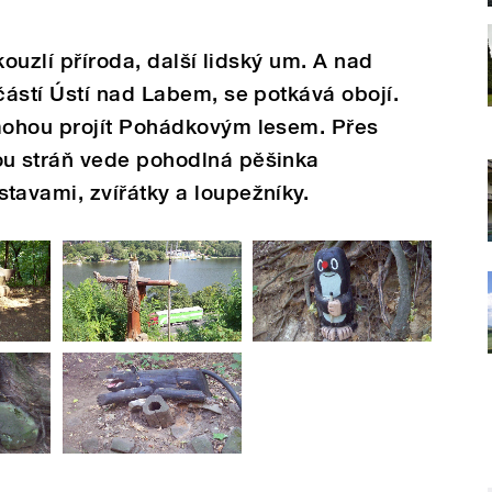
kouzlí příroda, další lidský um. A nad
ástí Ústí nad Labem, se potkává obojí.
mohou projít Pohádkovým lesem. Přes
u stráň vede pohodlná pěšinka
avami, zvířátky a loupežníky.