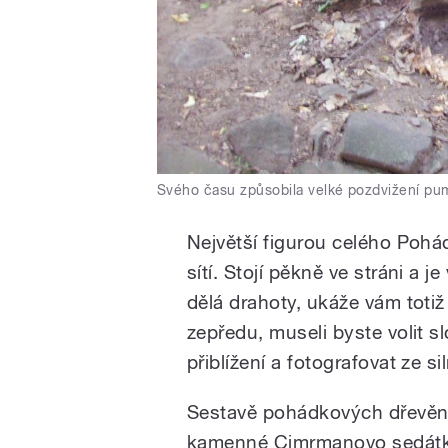
Svého času způsobila velké pozdvižení pu
Největší figurou celého Pohá
sítí. Stojí pěkně ve stráni a je
dělá drahoty, ukáže vám totiž 
zepředu, museli byste volit s
přiblížení a fotografovat ze sil
Sestavě pohádkových dřevěn
kamenné Cimrmanovo sedátko.