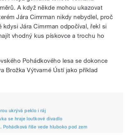
měrů. A když někde mohou ukazovat
terém Jára Cimrman nikdy nebydlel, proč
 kdysi Jára Cimrman odpočíval, řekl si
 najít vhodný kus pískovce a trochu ho
ňovského Pohádkového lesa se dokonce
a Brožka Výtvarné Ústí jako příklad
ou ukrývá peklo i ráj
ka se hraje loutkové divadlo
la. Pohádková říše vede hluboko pod zem