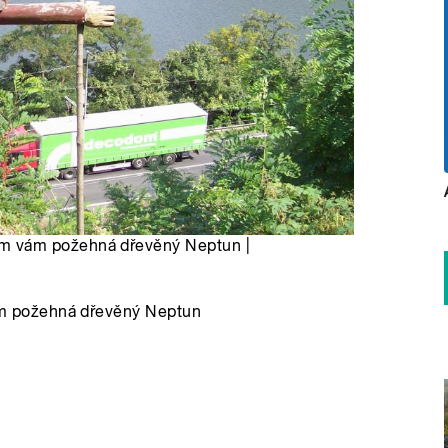
m vám požehná dřevěný Neptun |
m požehná dřevěný Neptun