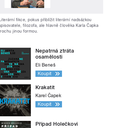
Literární fikce, pokus přiblížit literární nadsázkou
spisovatele, filozofa, ale hlavně člověka Karla Čapka
trochu jinou formou.
Nepatrná ztráta
osamělosti
Eli Beneš
Koupit
Krakatit
Karel Čapek
Koupit
Případ Holečkovi