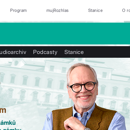
Program
mujRozhlas
Stanice
O r
udioarchiv
Podcasty
Stanice