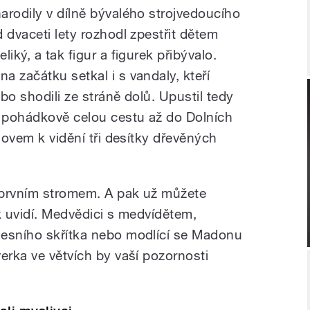
arodily v dílně bývalého strojvedoucího
 dvaceti lety rozhodl zpestřit dětem
iký, a tak figur a figurek přibývalo.
 začátku setkal i s vandaly, kteří
ebo shodili ze stráně dolů. Upustil tedy
 pohádkově celou cestu až do Dolních
aňovem k vidění tři desítky dřevěných
 prvním stromem. A pak už můžete
k uvidí. Medvědici s medvídětem,
lesního skřítka nebo modlící se Madonu
erka ve větvích by vaší pozornosti