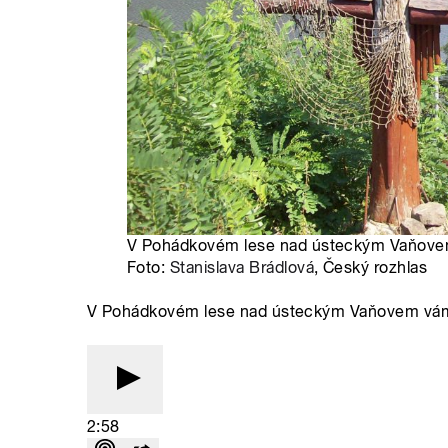
V Pohádkovém lese nad ústeckým Vaňove
Foto:
Stanislava Brádlová
, Český rozhlas
V Pohádkovém lese nad ústeckým Vaňovem vá
2:58