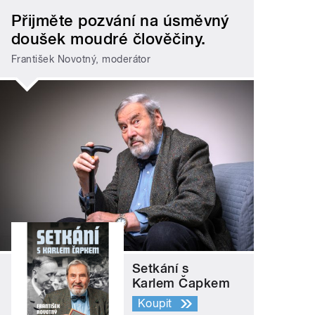
Přijměte pozvání na úsměvný
doušek moudré člověčiny.
František Novotný, moderátor
Setkání s
Karlem Čapkem
Koupit