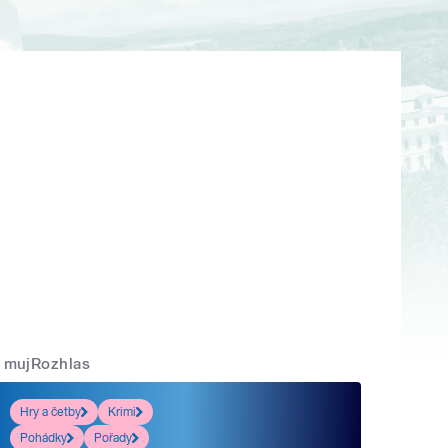
mujRozhlas
Hry a četby
Krimi
Pohádky
Pořady