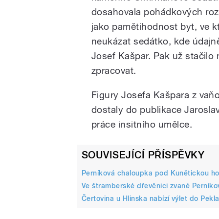
dosahovala pohádkových roz
jako pamětihodnost byt, ve k
neukázat sedátko, kde údajně
Josef Kašpar. Pak už stačilo
zpracovat.
Figury Josefa Kašpara z va
dostaly do publikace Jaroslav
práce insitního umělce.
SOUVISEJÍCÍ PŘÍSPĚVKY
Perníková chaloupka pod Kunětickou hor
Ve štramberské dřevěnici zvané Perníkov
Čertovina u Hlinska nabízí výlet do Pek