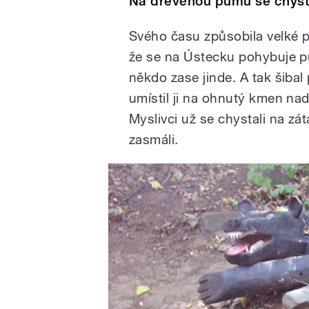
Na dřevěnou pumu se chysta
Svého času způsobila velké po
že se na Ústecku pohybuje pu
někdo zase jinde. A tak šiba
umístil ji na ohnutý kmen nad 
Myslivci už se chystali na zá
zasmáli.