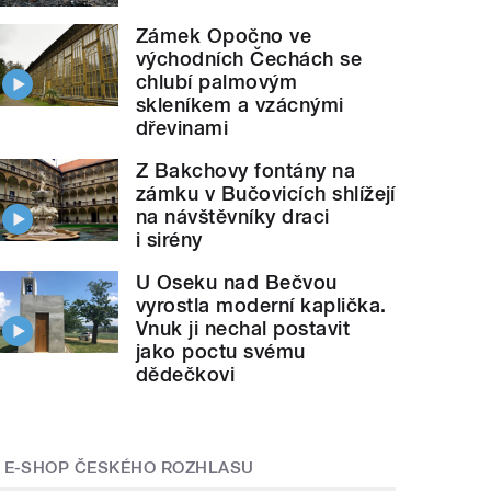
Zámek Opočno ve
východních Čechách se
chlubí palmovým
skleníkem a vzácnými
dřevinami
Z Bakchovy fontány na
zámku v Bučovicích shlížejí
na návštěvníky draci
i sirény
U Oseku nad Bečvou
vyrostla moderní kaplička.
Vnuk ji nechal postavit
jako poctu svému
dědečkovi
E-SHOP ČESKÉHO ROZHLASU