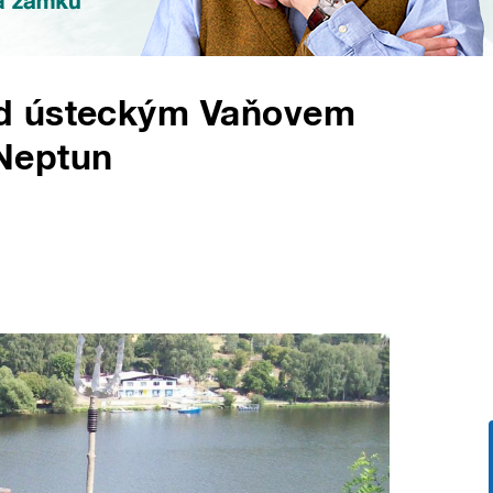
d ústeckým Vaňovem
Neptun