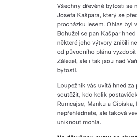
Všechny dřevěné bytosti se n
Josefa Kašpara, který se před
procházku lesem. Ohlas byl vel
Bohužel se pan Kašpar hned na
některé jeho výtvory zničili n
od původního plánu vyzdobit
Zálezel, ale i tak jsou nad V
bytostí.
Loupežník vás uvítá hned za
soutěžit, kdo kolik postaviče
Rumcajse, Manku a Cipíska, 
nepřehlédnete, ale taková vev
uniknout mohla.