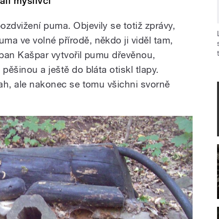
li myslivci
zdvižení puma. Objevily se totiž zprávy,
ma ve volné přírodě, někdo ji viděl tam,
l pan Kašpar vytvořil pumu dřevěnou,
pěšinou a ještě do bláta otiskl tlapy.
tah, ale nakonec se tomu všichni svorně