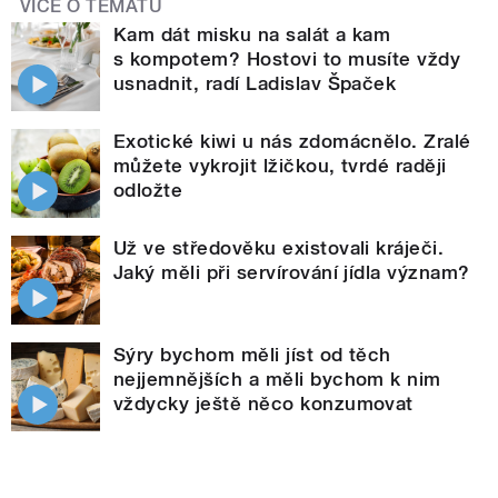
VÍCE O TÉMATU
Kam dát misku na salát a kam
s kompotem? Hostovi to musíte vždy
usnadnit, radí Ladislav Špaček
Exotické kiwi u nás zdomácnělo. Zralé
můžete vykrojit lžičkou, tvrdé raději
odložte
Už ve středověku existovali kráječi.
Jaký měli při servírování jídla význam?
Sýry bychom měli jíst od těch
nejjemnějších a měli bychom k nim
vždycky ještě něco konzumovat