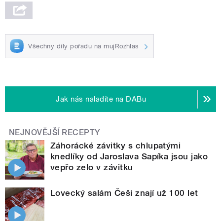
Všechny díly pořadu na mujRozhlas
Jak nás naladíte na DABu
NEJNOVĚJŠÍ RECEPTY
Záhorácké závitky s chlupatými
knedlíky od Jaroslava Sapíka jsou jako
vepřo zelo v závitku
Lovecký salám Češi znají už 100 let