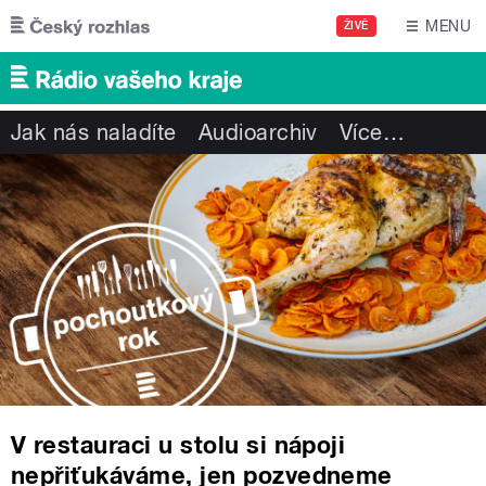
Přejít k hlavnímu obsahu
MENU
ŽIVĚ
Jak nás naladíte
Audioarchiv
Více
…
V restauraci u stolu si nápoji
nepřiťukáváme, jen pozvedneme