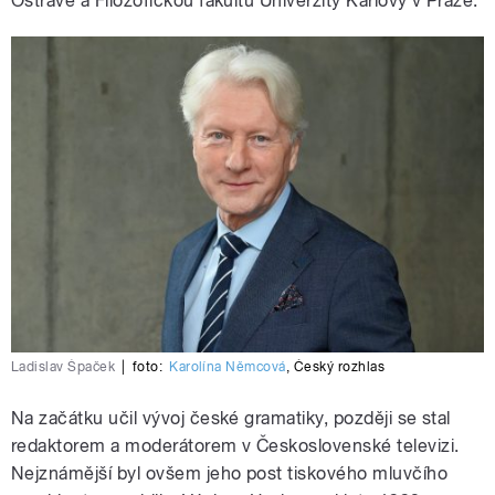
Ostravě a Filozofickou fakultu Univerzity Karlovy v Praze.
Ladislav Špaček
|
foto:
Karolína Němcová
,
Český rozhlas
Na začátku učil vývoj české gramatiky, později se stal
redaktorem a moderátorem v Československé televizi.
Nejznámější byl ovšem jeho post tiskového mluvčího