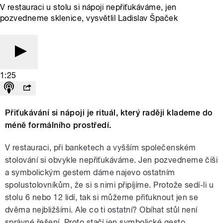
V restauraci u stolu si nápoji nepřiťukáváme, jen
pozvedneme sklenice, vysvětlil Ladislav Špaček
1:25
Přiťukávání si nápoji je rituál, který raději klademe do
méně formálního prostředí.
V restauraci, při banketech a vyšším společenském
stolování si obvykle nepřiťukáváme. Jen pozvedneme číši
a symbolickým gestem dáme najevo ostatním
spolustolovníkům, že si s nimi připíjíme. Protože sedí-li u
stolu 6 nebo 12 lidí, tak si můžeme přiťuknout jen se
dvěma nejbližšími. Ale co ti ostatní? Obíhat stůl není
správné řešení. Proto stačí jen symbolické gesto.