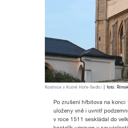
Kostnice v Kutné Hoře-Sedlci
|
foto:
Římsk
Po zrušení hřbitova na konci 
uloženy vně i uvnitř podzemn
v roce 1511 seskládal do velk
kostelík upraven v souvislos