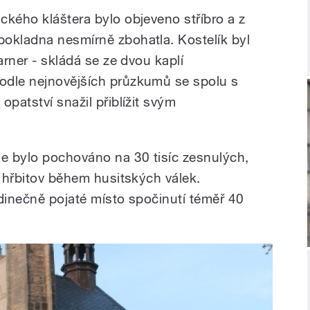
ckého kláštera bylo objeveno stříbro a z
okladna nesmírně zbohatla. Kostelík byl
arner - skládá se ze dvou kaplí
odle nejnovějších průzkumů se spolu s
opatství snažil přiblížit svým
e bylo pochováno na 30 tisíc zesnulých,
l hřbitov během husitských válek.
edinečně pojaté místo spočinutí téměř 40