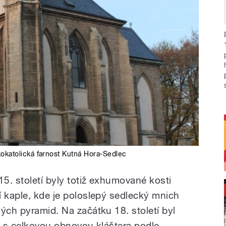
okatolická farnost Kutná Hora-Sedlec
15. století byly totiž exhumované kosti
í kaple, kde je poloslepý sedlecký mnich
ých pyramid. Na začátku 18. století byl
ti s celkovou obnovou kláštera podle