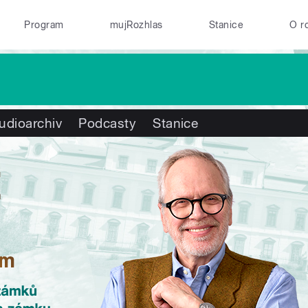
Program
mujRozhlas
Stanice
O r
udioarchiv
Podcasty
Stanice