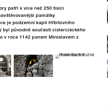
ry patří s více než 250 tisíci
navštěvovanější památky
ce je podzemní kaplí Hřbitovního
ý byl původně součástí cisterciáckého
ého v roce 1142 panem Miroslavem z