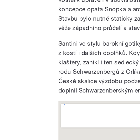
koncepce opata Snopka a ar
Stavbu bylo nutné staticky zaj
věže západního průčelí a sta
Santini ve stylu barokní gotik
z kostí i dalších doplňků. Kdy
kláštery, zanikl i ten sedlecký
rodu Schwarzenbergů z Orlíka.
České skalice výzdobu podze
doplnil Schwarzenberským e