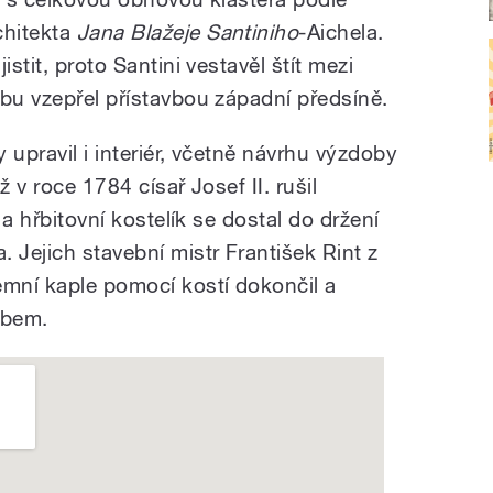
chitekta
Jana Blažeje Santiniho
-Aichela.
istit, proto Santini vestavěl štít mezi
vbu vzepřel přístavbou západní předsíně.
y upravil i interiér, včetně návrhu výzdoby
ž v roce 1784 císař Josef II. rušil
 a hřbitovní kostelík se dostal do držení
 Jejich stavební mistr František Rint z
mní kaple pomocí kostí dokončil a
rbem.