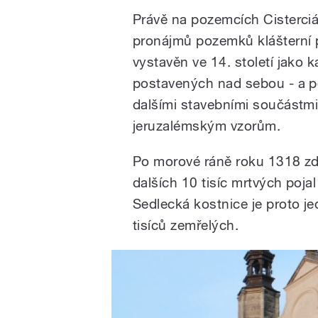
Právě na pozemcích Cisterciá
pronájmů pozemků klášterní p
vystavěn ve 14. století jako k
postavených nad sebou - a p
dalšími stavebními součástmi 
jeruzalémským vzorům.
Po morové ráně roku 1318 zd
dalších 10 tisíc mrtvých poja
Sedlecká kostnice je proto j
tisíců zemřelých.