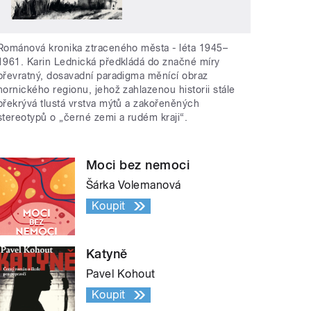
Románová kronika ztraceného města - léta 1945–
1961. Karin Lednická předkládá do značné míry
převratný, dosavadní paradigma měnící obraz
hornického regionu, jehož zahlazenou historii stále
překrývá tlustá vrstva mýtů a zakořeněných
stereotypů o „černé zemi a rudém kraji“.
Moci bez nemoci
Šárka Volemanová
Koupit
Katyně
Pavel Kohout
Koupit