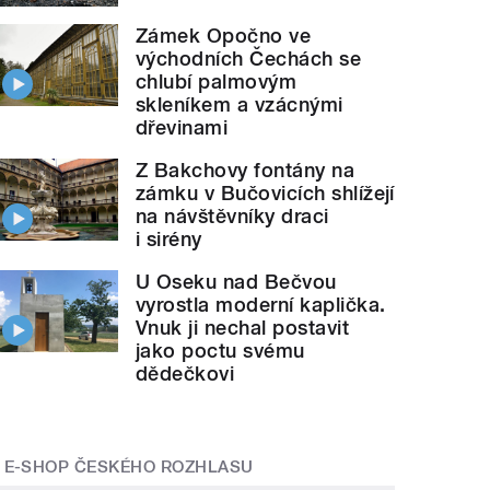
Zámek Opočno ve
východních Čechách se
chlubí palmovým
skleníkem a vzácnými
dřevinami
Z Bakchovy fontány na
zámku v Bučovicích shlížejí
na návštěvníky draci
i sirény
U Oseku nad Bečvou
vyrostla moderní kaplička.
Vnuk ji nechal postavit
jako poctu svému
dědečkovi
E-SHOP ČESKÉHO ROZHLASU