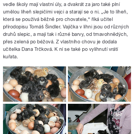
vedle školy mají vlastní úly, a dvakrát za jaro také plní
umělou líheň slepičími vejci a starají se o ni. „Je to líheň,
která se používá běžně pro chovatele,“ říká učitel
přírodopisu Tomáš Šindler. Vajíčka v líhni jsou od různých
druhů slepic, a mají tak i různé barvy, od tmavohnědých,
přes zelená po béžová. Z vlastního chovu je dodala
učitelka Dana Trčková. K ní se také po vylíhnutí vrátí
kuřata.