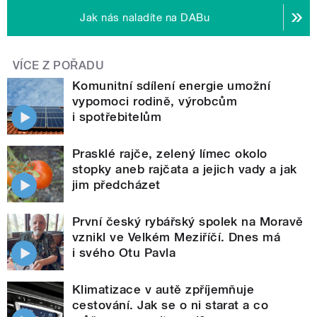
Jak nás naladíte na DABu
VÍCE Z POŘADU
Komunitní sdílení energie umožní
vypomoci rodině, výrobcům
i spotřebitelům
Prasklé rajče, zelený límec okolo
stopky aneb rajčata a jejich vady a jak
jim předcházet
První český rybářský spolek na Moravě
vznikl ve Velkém Meziříčí. Dnes má
i svého Otu Pavla
Klimatizace v autě zpříjemňuje
cestování. Jak se o ni starat a co