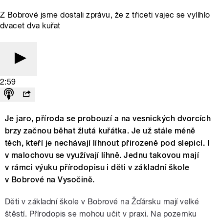
Z Bobrové jsme dostali zprávu, že z třiceti vajec se vylíhlo
dvacet dva kuřat
2:59
Je jaro, příroda se probouzí a na vesnických dvorcích
brzy začnou běhat žlutá kuřátka. Je už stále méně
těch, kteří je nechávají líhnout přirozeně pod slepicí. I
v malochovu se využívají líhně. Jednu takovou mají
v rámci výuku přírodopisu i děti v základní škole
v Bobrové na Vysočině.
Děti v základní škole v Bobrové na Žďársku mají velké
štěstí. Přírodopis se mohou učit v praxi. Na pozemku