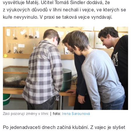
vysvětluje Matěj. Učitel Tomáš Šindler dodává, že
z výukových důvodů v líhni nechali i vejce, ve kterých se
kuře nevyvinulo. V praxi se taková vejce vyndávají.
Žáci pozorují změny v líhni
|
foto:
Irena Šarounová
Po jedenadvaceti dnech začíná klubání. Z vajec je slyšet