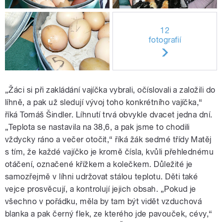
12
fotografií
„Žáci si při zakládání vajíčka vybrali, očíslovali a založili do
líhně, a pak už sledují vývoj toho konkrétního vajíčka,“
říká Tomáš Šindler. Líhnutí trvá obvykle dvacet jedna dní.
„Teplota se nastavila na 38,6, a pak jsme to chodili
vždycky ráno a večer otočit,“ říká žák sedmé třídy Matěj
s tím, že každé vajíčko je kromě čísla, kvůli přehlednému
otáčení, označené křížkem a kolečkem. Důležité je
samozřejmě v líhni udržovat stálou teplotu. Děti také
vejce prosvěcují, a kontrolují jejich obsah. „Pokud je
všechno v pořádku, měla by tam být vidět vzduchová
blanka a pak černý flek, ze kterého jde pavouček, cévy,“