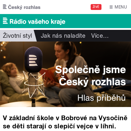
Přejít k hlavnímu obsahu
MENU
ŽIVĚ
Životní styl
Jak nás naladíte
Více
…
V základní škole v Bobrové na Vysočině
se děti starají o slepičí vejce v líhni.