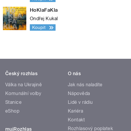
HoKlaFaKla
Ondřej Kukal
Koupit
Český rozhlas
O nás
Válka na Ukrajině
Jak nás naladíte
Komunální volby
Nápověda
Stanice
Lidé v rádiu
eShop
Kariéra
Kontakt
Rozhlasový poplatek
mujRozhlas