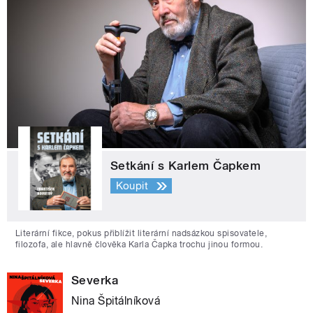
Setkání s Karlem Čapkem
Koupit
Literární fikce, pokus přiblížit literární nadsázkou spisovatele,
filozofa, ale hlavně člověka Karla Čapka trochu jinou formou.
Severka
Nina Špitálníková