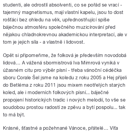
studenti, ale odrostlí absolventi, co se pořád se vrací -
tajemný magnetismus, mají vlastní kapelu, jsou to dost
rošťáci bez ohledu na věk, upřednostňující spíše
báječnou atmosféru společného muzicírování před
nějakou chladnokrevnou akademickou interpretací, ale v
tom je jejich síla - a vlastně i lidovost.
Opět si připomeňme, že folková je především novodobá
lidová… A vážená sbormistrová Iva Mimrová vyniká v
úžasném citu pro výběr písní - třeba vánoční cédéčka
sboru Corale Šel jsme na koledu z roku 2005 a Hej přijeli
do Betléma z roku 2011 jsou mixem neotřelých starých
koled, ale i moderních folkových písní... báječné
propojení historických tradic i nových melodií, to vše se
soudobou prostou radostí ze zpěvu a bytí pospolu... tak
to má být.
Krásné, šťastné a požehnané Vánoce, přátelé… Víťa