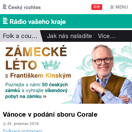
Přejít k hlavnímu obsahu
MENU
ŽIVĚ
Folk a country
Jak nás naladíte
Více
…
Vánoce v podání sboru Corale
25. prosinec 2018
Folková pohlazení