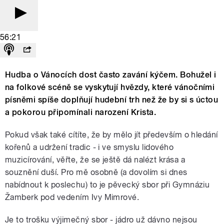
56:21
Hudba o Vánocích dost často zavání kýčem. Bohužel i
na folkové scéně se vyskytují hvězdy, které vánočními
písněmi spíše doplňují hudební trh než že by si s úctou
a pokorou připomínali narození Krista.
Pokud však také cítíte, že by mělo jít především o hledání
kořenů a udržení tradic - i ve smyslu lidového
muzicírování, věřte, že se ještě dá nalézt krása a
souznění duší. Pro mě osobně (a dovolím si dnes
nabídnout k poslechu) to je pěvecký sbor při Gymnáziu
Žamberk pod vedením Ivy Mimrové.
Je to trošku výjimečný sbor - jádro už dávno nejsou