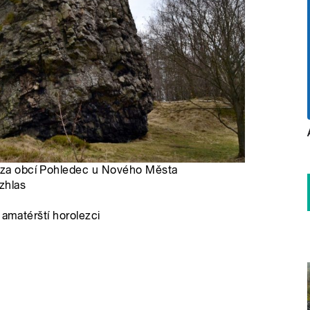
ů za obcí Pohledec u Nového Města
zhlas
 amatérští horolezci