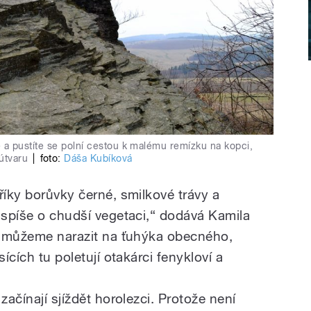
íte a pustíte se polní cestou k malému remízku na kopci,
útvaru
|
foto:
Dáša Kubíková
říky borůvky černé, smilkové trávy a
e spíše o chudší vegetaci,“ dodává Kamila
tu můžeme narazit na ťuhýka obecného,
sících tu poletují otakárci fenykloví a
začínají sjíždět horolezci. Protože není