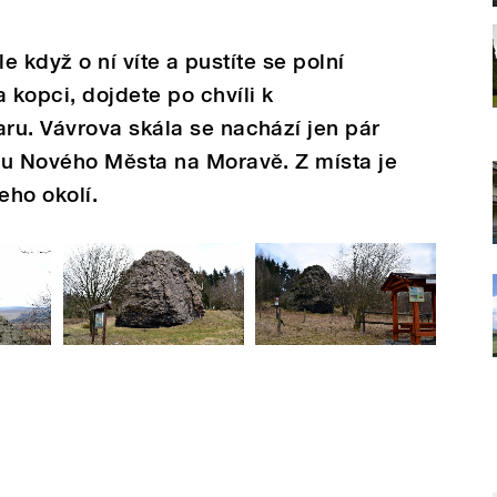
le když o ní víte a pustíte se polní
kopci, dojdete po chvíli k
ru. Vávrova skála se nachází jen pár
 u Nového Města na Moravě. Z místa je
eho okolí.