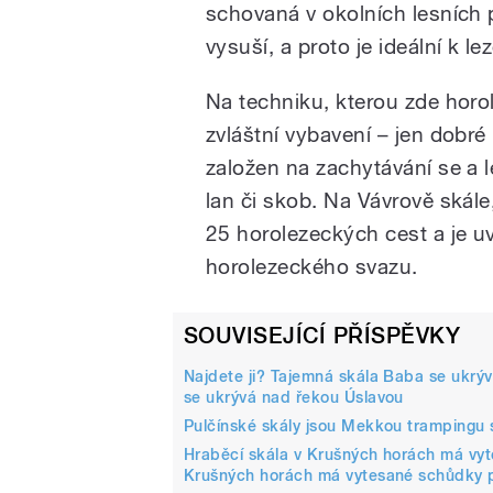
schovaná v okolních lesních 
vysuší, a proto je ideální k l
Na techniku, kterou zde horol
zvláštní vybavení – jen dobré 
založen na zachytávání se a l
lan či skob. Na Vávrově skále,
25 horolezeckých cest a je 
horolezeckého svazu.
SOUVISEJÍCÍ PŘÍSPĚVKY
Najdete ji? Tajemná skála Baba se ukrý
se ukrývá nad řekou Úslavou
Pulčínské skály jsou Mekkou trampingu
Hraběcí skála v Krušných horách má vy
Krušných horách má vytesané schůdky 