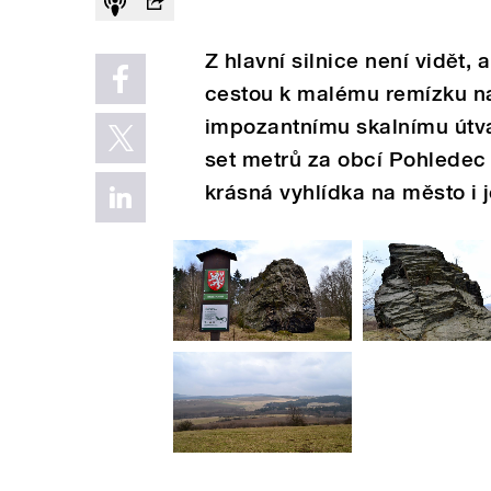
Z hlavní silnice není vidět, a
cestou k malému remízku na 
impozantnímu skalnímu útva
set metrů za obcí Pohledec
krásná vyhlídka na město i j