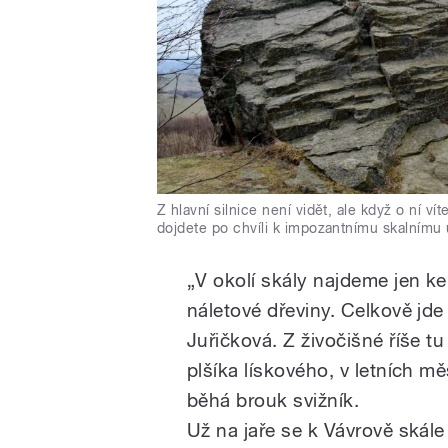
Z hlavní silnice není vidět, ale když o ní v
dojdete po chvíli k impozantnímu skalnímu 
„V okolí skály najdeme jen ke
náletové dřeviny. Celkově jd
Juřičková. Z živočišné říše 
plšíka lískového, v letních mě
běhá brouk svižník.
Už na jaře se k Vávrově skále 