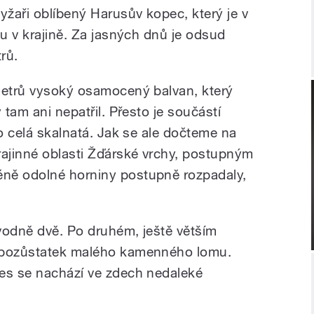
yžaři oblíbený Harusův kopec, který je v
ou v krajině. Za jasných dnů je odsud
rů.
metrů vysoký osamocený balvan, který
 tam ani nepatřil. Přesto je součástí
no celá skalnatá. Jak se ale dočteme na
rajinné oblasti Žďárské vrchy, postupným
ně odolné horniny postupně rozpadaly,
vodně dvě. Po druhém, ještě větším
l pozůstatek malého kamenného lomu.
nes se nachází ve zdech nedaleké