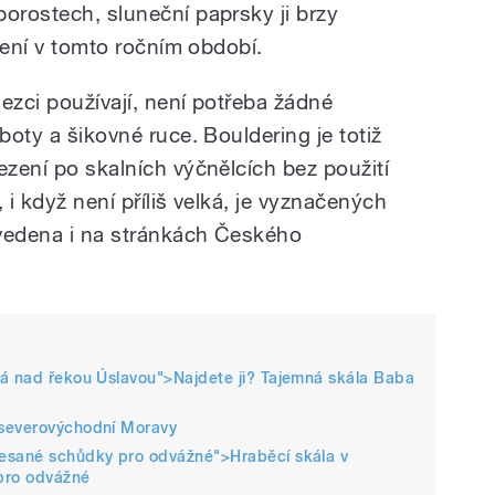
porostech, sluneční paprsky ji brzy
ezení v tomto ročním období.
ezci používají, není potřeba žádné
boty a šikovné ruce. Bouldering je totiž
ezení po skalních výčnělcích bez použití
 i když není příliš velká, je vyznačených
uvedena i na stránkách Českého
vá nad řekou Úslavou">
Najdete ji? Tajemná skála Baba
 severovýchodní Moravy
tesané schůdky pro odvážné">
Hraběcí skála v
pro odvážné