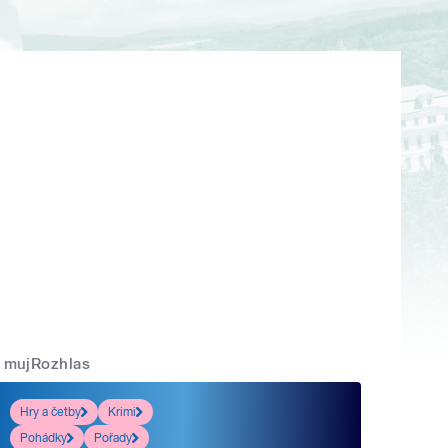
mujRozhlas
Hry a četby
Krimi
Pohádky
Pořady