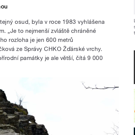
nou
tejný osud, byla v roce 1983 vyhlášena
m. „Je to nejmenší zvláště chráněné
eho rozloha je jen 600 metrů
řičková ze Správy CHKO Žďárské vrchy.
rodní památky je ale větší, čítá 9 000