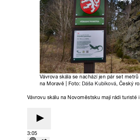
Vávrova skála se nachází jen pár set metr
na Moravě | Foto:
Dáša Kubíková
, Český ro
Vávrovu skálu na Novoměstsku mají rádi turisté i
3:05