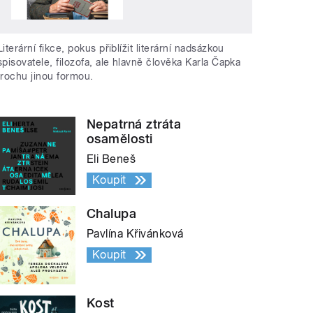
Literární fikce, pokus přiblížit literární nadsázkou
spisovatele, filozofa, ale hlavně člověka Karla Čapka
trochu jinou formou.
Nepatrná ztráta
osamělosti
Eli Beneš
Koupit
Chalupa
Pavlína Křivánková
Koupit
Kost