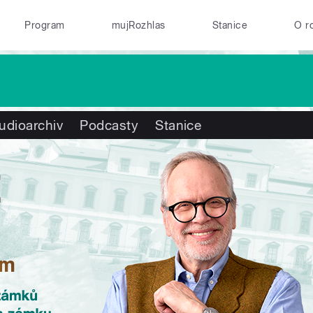
Program
mujRozhlas
Stanice
O r
udioarchiv
Podcasty
Stanice