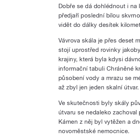
Dobře se dá dohlédnout i na l
předjaří poslední bílou skvrn
vidět do dálky desítek kilomet
Vávrova skála je přes deset 
stojí uprostřed rovinky jakoby
krajiny, která byla kdysi dáv
informační tabuli Chráněné k
působení vody a mrazu se mé
až zbyl jen jeden skalní útvar.
Ve skutečnosti byly skály pů
útvaru se nedaleko zachova
Kámen z něj byl vytěžen a d
novoměstské nemocnice.