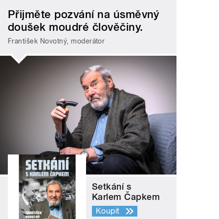
Přijměte pozvání na úsměvný
doušek moudré člověčiny.
František Novotný, moderátor
Setkání s
Karlem Čapkem
Koupit