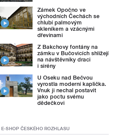
Zámek Opočno ve
východních Čechách se
chlubí palmovým
skleníkem a vzácnými
dřevinami
Z Bakchovy fontány na
zámku v Bučovicích shlížejí
na návštěvníky draci
i sirény
U Oseku nad Bečvou
vyrostla moderní kaplička.
Vnuk ji nechal postavit
jako poctu svému
dědečkovi
E-SHOP ČESKÉHO ROZHLASU