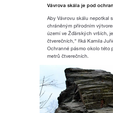
Vávrova skála je pod ochra
Aby Vávrovu skálu nepotkal s
chráněným přírodním výtvore
území ve Žďárských vrších, j
čtverečních,“ říká Kamila Ju
Ochranné pásmo okolo této pří
metrů čtverečních.