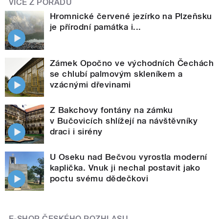
VÍCE Z POŘADU
Hromnické červené jezírko na Plzeňsku
je přírodní památka i...
Zámek Opočno ve východních Čechách
se chlubí palmovým skleníkem a
vzácnými dřevinami
Z Bakchovy fontány na zámku
v Bučovicích shlížejí na návštěvníky
draci i sirény
U Oseku nad Bečvou vyrostla moderní
kaplička. Vnuk ji nechal postavit jako
poctu svému dědečkovi
E-SHOP ČESKÉHO ROZHLASU