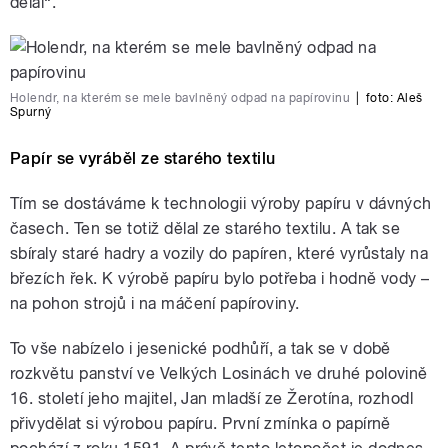
dělal“.
Holendr, na kterém se mele bavlněný odpad na papírovinu
|
foto:
Aleš
Spurný
Papír se vyráběl ze starého textilu
Tím se dostáváme k technologii výroby papíru v dávných
časech. Ten se totiž dělal ze starého textilu. A tak se
sbíraly staré hadry a vozily do papíren, které vyrůstaly na
březích řek. K výrobě papíru bylo potřeba i hodně vody –
na pohon strojů i na máčení papíroviny.
To vše nabízelo i jesenické podhůří, a tak se v době
rozkvětu panství ve Velkých Losinách ve druhé polovině
16. století jeho majitel, Jan mladší ze Žerotína, rozhodl
přivydělat si výrobou papíru. První zmínka o papírně