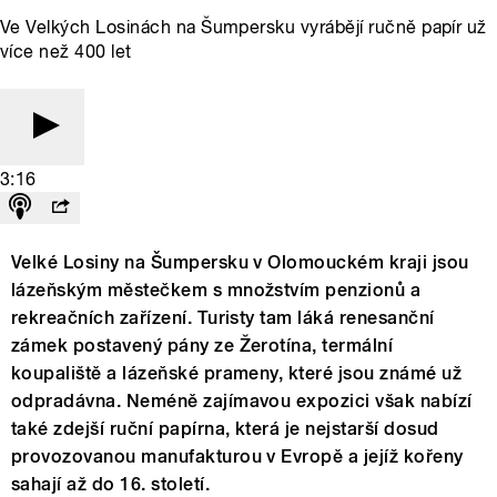
Ve Velkých Losinách na Šumpersku vyrábějí ručně papír už
více než 400 let
3:16
Velké Losiny na Šumpersku v Olomouckém kraji jsou
lázeňským městečkem s množstvím penzionů a
rekreačních zařízení. Turisty tam láká renesanční
zámek postavený pány ze Žerotína, termální
koupaliště a lázeňské prameny, které jsou známé už
odpradávna. Neméně zajímavou expozici však nabízí
také zdejší ruční papírna, která je nejstarší dosud
provozovanou manufakturou v Evropě a jejíž kořeny
sahají až do 16. století.