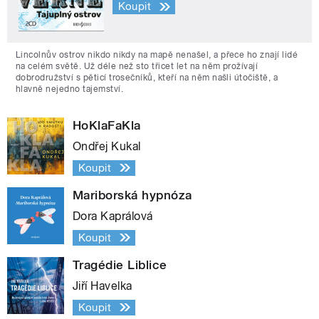
Koupit
Lincolnův ostrov nikdo nikdy na mapě nenašel, a přece ho znají lidé
na celém světě. Už déle než sto třicet let na něm prožívají
dobrodružství s pěticí trosečníků, kteří na něm našli útočiště, a
hlavně nejedno tajemství.
HoKlaFaKla
Ondřej Kukal
Koupit
Mariborská hypnóza
Dora Kaprálová
Koupit
Tragédie Liblice
Jiří Havelka
Koupit