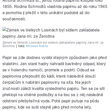
Antona Schmidta st., jehož rodina papírnu koupila roku
1855. Rodina Schmidtů vlastnila papírnu až do roku 1945
a pomohla jí přežít v této unikátní podobě až do
současnosti.
Zámek ve Velkých Losinách byl sídlem zakladatele papírny Jana ml. ze
Žerotína
|
foto:
Miroslav Kobza
Papír se zde dodnes vyrábí stejným způsobem jako před
staletími. Jen staré hadry nahradil bavlněný odpad, který
se v holendru namočí, promele a podrtí. Odsud se
papírovina přepouští do kádí, které následně slouží
čerpačům k nabírání papíroviny na síta. Na jejich
zručnosti záleží kvalita výsledného papíru. Ten se ze sítí
překlopí na vlněné podložky a na lisu se z něj následně
odstraní přebytečná voda. Poté papír putuje na půdu
papírny, kde se suší stejně jako před mnoha lety.