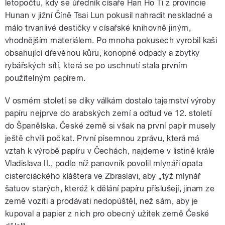
letopočtu, kdy se úředník císaře Han Ho Ti z provincie
Hunan v jižní Číně Tsai Lun pokusil nahradit neskladné a
málo trvanlivé destičky v císařské knihovně jiným,
vhodnějším materiálem. Po mnoha pokusech vyrobil kaši
obsahující dřevěnou kůru, konopné odpady a zbytky
rybářských sítí, která se po uschnutí stala prvním
použitelným papírem.
V osmém století se díky válkám dostalo tajemství výroby
papíru nejprve do arabských zemí a odtud ve 12. století
do Španělska. České země si však na první papír musely
ještě chvíli počkat. První písemnou zprávu, která má
vztah k výrobě papíru v Čechách, najdeme v listině krále
Vladislava II., podle níž panovník povolil mlynáři opata
cisterciáckého kláštera ve Zbraslavi, aby „týž mlynář
šatuov starých, kteréž k dělání papíru příslušejí, jinam ze
země voziti a prodávati nedopúštěl, než sám, aby je
kupoval a papier z nich pro obecný užitek země České