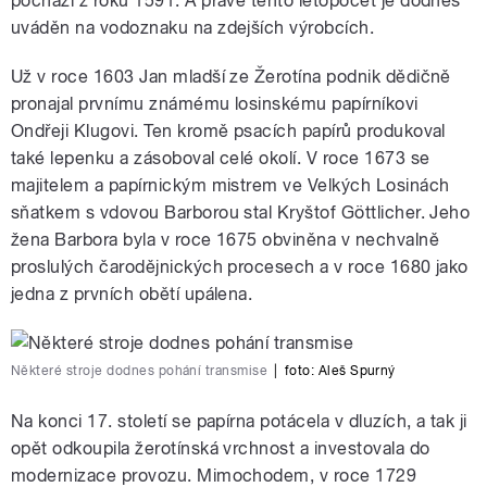
pochází z roku 1591. A právě tento letopočet je dodnes
uváděn na vodoznaku na zdejších výrobcích.
Už v roce 1603 Jan mladší ze Žerotína podnik dědičně
pronajal prvnímu známému losinskému papírníkovi
Ondřeji Klugovi. Ten kromě psacích papírů produkoval
také lepenku a zásoboval celé okolí. V roce 1673 se
majitelem a papírnickým mistrem ve Velkých Losinách
sňatkem s vdovou Barborou stal Kryštof Göttlicher. Jeho
žena Barbora byla v roce 1675 obviněna v nechvalně
proslulých čarodějnických procesech a v roce 1680 jako
jedna z prvních obětí upálena.
Některé stroje dodnes pohání transmise
|
foto:
Aleš Spurný
Na konci 17. století se papírna potácela v dluzích, a tak ji
opět odkoupila žerotínská vrchnost a investovala do
modernizace provozu. Mimochodem, v roce 1729