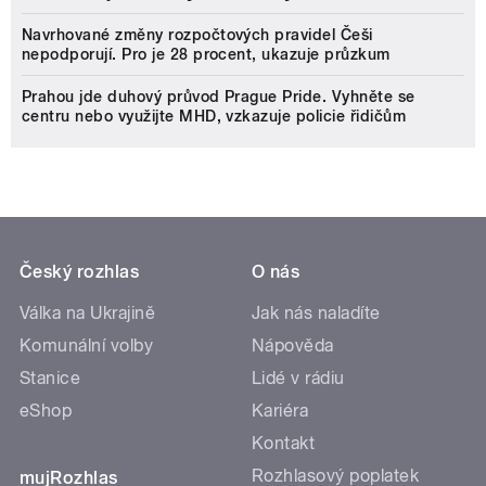
Navrhované změny rozpočtových pravidel Češi
nepodporují. Pro je 28 procent, ukazuje průzkum
Prahou jde duhový průvod Prague Pride. Vyhněte se
centru nebo využijte MHD, vzkazuje policie řidičům
Český rozhlas
O nás
Válka na Ukrajině
Jak nás naladíte
Komunální volby
Nápověda
Stanice
Lidé v rádiu
eShop
Kariéra
Kontakt
Rozhlasový poplatek
mujRozhlas