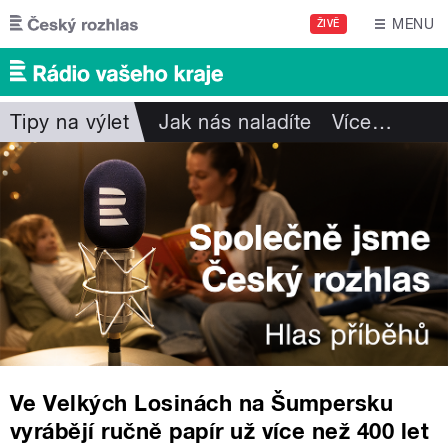
Přejít k hlavnímu obsahu
MENU
ŽIVĚ
Tipy na výlet
Jak nás naladíte
Více
…
Ve Velkých Losinách na Šumpersku
vyrábějí ručně papír už více než 400 let