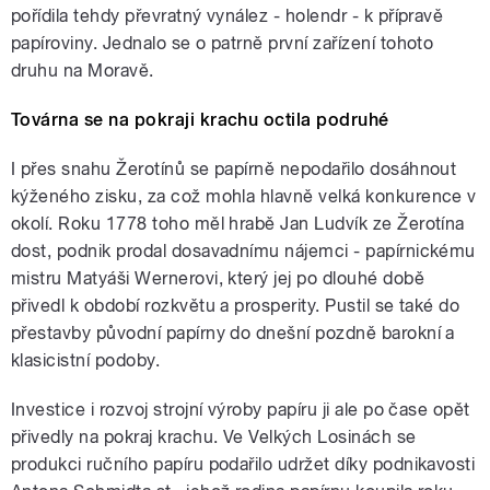
pořídila tehdy převratný vynález - holendr - k přípravě
papíroviny. Jednalo se o patrně první zařízení tohoto
druhu na Moravě.
Továrna se na pokraji krachu octila podruhé
I přes snahu Žerotínů se papírně nepodařilo dosáhnout
kýženého zisku, za což mohla hlavně velká konkurence v
okolí. Roku 1778 toho měl hrabě Jan Ludvík ze Žerotína
dost, podnik prodal dosavadnímu nájemci - papírnickému
mistru Matyáši Wernerovi, který jej po dlouhé době
přivedl k období rozkvětu a prosperity. Pustil se také do
přestavby původní papírny do dnešní pozdně barokní a
klasicistní podoby.
Investice i rozvoj strojní výroby papíru ji ale po čase opět
přivedly na pokraj krachu. Ve Velkých Losinách se
produkci ručního papíru podařilo udržet díky podnikavosti