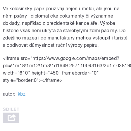
Velkolosinský papír používají nejen umělci, ale jsou na
něm psány i diplomatické dokumenty či významné
doklady, například z prezidentské kanceláře. Výroba i
historie však není ukryta za starobylými zdmi papírny. Do
zdejšího muzea i do manufaktury mohou vstoupit i turisté
a obdivovat důmyslnost ruční výroby papíru.
<iframe src="https://www.google.com/maps/embed?
pb=!1m18!1m12!1m3!1d1649.257110093163!2d17.03819
width="610" height="450" frameborder="0"
style="border:0"></iframe>
autor:
kbz