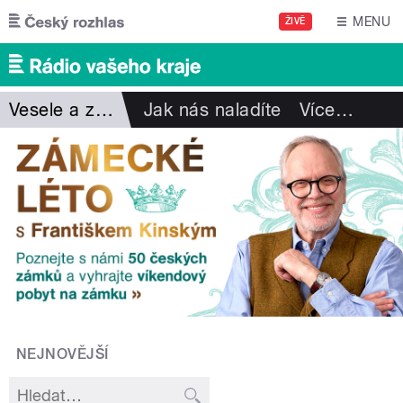
Přejít k hlavnímu obsahu
MENU
ŽIVĚ
Vesele a zdravě
Jak nás naladíte
Více
…
NEJNOVĚJŠÍ