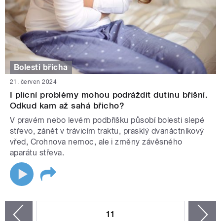
Bolesti břicha
21. červen 2024
I plicní problémy mohou podráždit dutinu břišní.
Odkud kam až sahá břicho?
V pravém nebo levém podbřišku působí bolesti slepé
střevo, zánět v trávicím traktu, prasklý dvanáctníkový
vřed, Crohnova nemoc, ale i změny závěsného
aparátu střeva.
STRÁNKY
11
n
zí