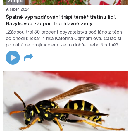
Zácpa
9. srpen 2024
Špatné vyprazdňování trápí téměř třetinu lidí.
Návykovou zácpou trpí hlavně ženy
„Zácpou trpí 30 procent obyvatelstva počítáno z těch,
co chodí k lékaři,“ říká Kateřina Cajthamlová. Často si
pomáháme projímadlem. Je to dobře, nebo špatně?