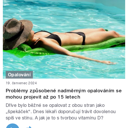
Opalování
19. červenec 2024
Problémy způsobené nadměrným opalováním se
mohou projevit až po 15 letech
Dříve bylo běžné se opalovat z obou stran jako
„špekáček“. Dnes lékaři doporučují trávit dovolenou
spíš ve stínu. A jak je to s tvorbou vitamínu D?