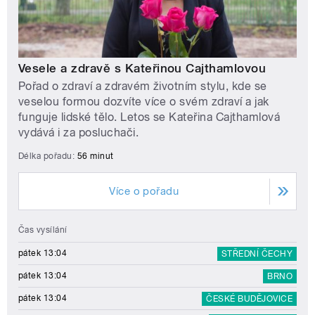
Vesele a zdravě s Kateřinou Cajthamlovou
Pořad o zdraví a zdravém životním stylu, kde se
veselou formou dozvíte více o svém zdraví a jak
funguje lidské tělo. Letos se Kateřina Cajthamlová
vydává i za posluchači.
Délka pořadu:
56 minut
Více o pořadu
Čas vysílání
pátek 13:04
STŘEDNÍ ČECHY
pátek 13:04
BRNO
pátek 13:04
ČESKÉ BUDĚJOVICE