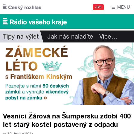
Přejít k hlavnímu obsahu
MENU
ŽIVĚ
Tipy na výlet
Jak nás naladíte
Více
…
Vesnici Žárová na Šumpersku zdobí 400
let starý kostel postavený z odpadu