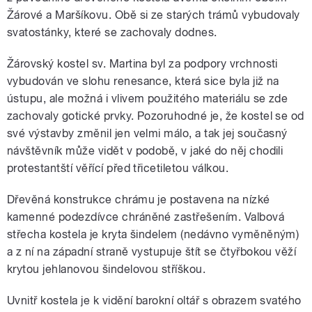
Žárové a Maršíkovu. Obě si ze starých trámů vybudovaly
svatostánky, které se zachovaly dodnes.
Žárovský kostel sv. Martina byl za podpory vrchnosti
vybudován ve slohu renesance, která sice byla již na
ústupu, ale možná i vlivem použitého materiálu se zde
zachovaly gotické prvky. Pozoruhodné je, že kostel se od
své výstavby změnil jen velmi málo, a tak jej současný
návštěvník může vidět v podobě, v jaké do něj chodili
protestantští věřící před třicetiletou válkou.
Dřevěná konstrukce chrámu je postavena na nízké
kamenné podezdívce chráněné zastřešením. Valbová
střecha kostela je kryta šindelem (nedávno vyměněným)
a z ní na západní straně vystupuje štít se čtyřbokou věží
krytou jehlanovou šindelovou stříškou.
Uvnitř kostela je k vidění barokní oltář s obrazem svatého