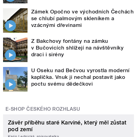
Zámek Opočno ve východních Čechách
se chlubí palmovým skleníkem a
vzácnými dřevinami
Z Bakchovy fontány na zámku
v Bučovicích shlížejí na návštěvníky
draci i sirény
U Oseku nad Bečvou vyrostla moderní
kaplička. Vnuk ji nechal postavit jako
poctu svému dědečkovi
E-SHOP ČESKÉHO ROZHLASU
Závěr příběhu staré Karviné, který měl zůstat
pod zemí
Karin Lednická, spisovatelka