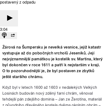
postavený z odpadu
3:04
Žárová na Šumpersku je nevelká vesnice, jejíž katastr
vystupuje až do pobočných vrcholů Jeseníků. Její
nejvýznamnější památkou je kostelík sv. Martina, který
byl dokončen v roce 1611 a patří k nejstarším v kraji.
O to pozoruhodnější je, že byl postaven ze zbytků
ještě staršího chrámu.
Když byl v letech 1600 až 1603 v nedalekých Velkých
Losinách budován nový zděný farní chrám, věnoval
tehdejší pán zdejšího dominia – Jan ze Žerotína, materiál
z původního dřevěného kostela dvěma okolním obcím –