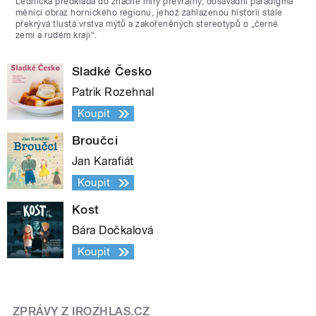
Lednická předkládá do značné míry převratný, dosavadní paradigma
měnící obraz hornického regionu, jehož zahlazenou historii stále
překrývá tlustá vrstva mýtů a zakořeněných stereotypů o „černé
zemi a rudém kraji“.
Sladké Česko
Patrik Rozehnal
Koupit
Broučci
Jan Karafiát
Koupit
Kost
Bára Dočkalová
Koupit
ZPRÁVY Z IROZHLAS.CZ