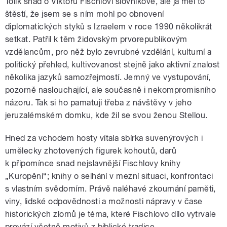
Tolik snad o Viktoru Fischlovi slovníkově, ale já měl to
štěstí, že jsem se s ním mohl po obnovení
diplomatických styků s Izraelem v roce 1990 několikrát
setkat. Patřil k těm židovským prvorepublikovým
vzdělancům, pro něž bylo zevrubné vzdělání, kulturní a
politický přehled, kultivovanost stejně jako aktivní znalost
několika jazyků samozřejmostí. Jemný ve vystupování,
pozorně naslouchající, ale současně i nekompromisního
názoru. Tak si ho pamatuji třeba z návštěvy v jeho
jeruzalémském domku, kde žil se svou ženou Stellou.
Hned za vchodem hosty vítala sbírka suvenýrových i
umělecky zhotovených figurek kohoutů, darů
k připomínce snad nejslavnější Fischlovy knihy
„Kuropění“; knihy o selhání v mezní situaci, konfrontaci
s vlastním svědomím. Právě naléhavé zkoumání paměti,
viny, lidské odpovědnosti a možnosti nápravy v čase
historických zlomů je téma, které Fischlovo dílo vytrvale
provází včetně motivů z biblické tradice.