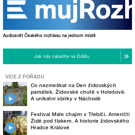
Audiosvět Českého rozhlasu na jednom místě
Jak nás naladíte na DABu
VÍCE Z POŘADU
Co nezmeškat na Den židovských
památek. Židovské chutě v Holešově.
A unikátní sbírky v Náchodě
Festival Male chajim v Třebíči. Američtí
Židé pod tlakem. A historie židovského
Hradce Králové