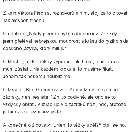
Z knih Viktora Fischla, rozhovorů s ním, stojí za to citovat.
Tak alespoň trochu.
O češtině: „Nikdy jsem nebyl šťastnější než, /.../ kdy
jsem přeléval hebrejskou moudrost a krásu do ryzího skla
českého jazyka, který miluji.“
O lítosti: „Láska někdy vyprchá...ale lítost, lítost v nás
musí zůstat…Na každém kroku si to musíme říkat.
Jenom tak někomu neublížíme.“
O Izraeli: „Ben Gurion říkával: ´Kdo v Izraeli nevěří na
zázraky, není realista. ´ Zní to podivně, ale ono se to
vždycky obrátí. V Izraeli je víc zázraků než jinde, protože
je tam život těžší než jinde.“
A konečně o židovství. „Není to těžký úděl?“ ptali se ho.