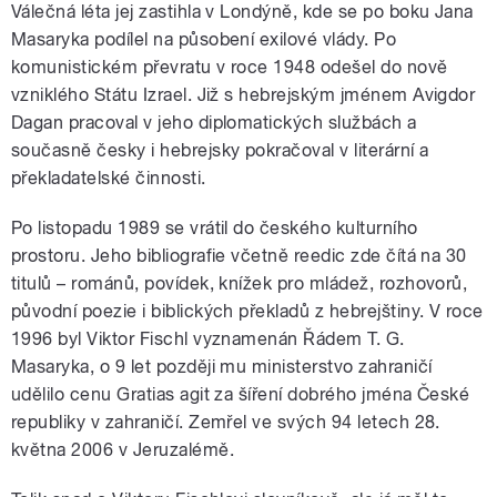
Válečná léta jej zastihla v Londýně, kde se po boku Jana
Masaryka podílel na působení exilové vlády. Po
komunistickém převratu v roce 1948 odešel do nově
vzniklého Státu Izrael. Již s hebrejským jménem Avigdor
Dagan pracoval v jeho diplomatických službách a
současně česky i hebrejsky pokračoval v literární a
překladatelské činnosti.
Po listopadu 1989 se vrátil do českého kulturního
prostoru. Jeho bibliografie včetně reedic zde čítá na 30
titulů – románů, povídek, knížek pro mládež, rozhovorů,
původní poezie i biblických překladů z hebrejštiny. V roce
1996 byl Viktor Fischl vyznamenán Řádem T. G.
Masaryka, o 9 let později mu ministerstvo zahraničí
udělilo cenu Gratias agit za šíření dobrého jména České
republiky v zahraničí. Zemřel ve svých 94 letech 28.
května 2006 v Jeruzalémě.