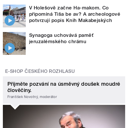
V Holešově začne Ha-makom. Co
připomíná Tiša be av? A archeologové
potvrzují popis Knih Makabejských
Synagoga uchovává paměť
jeruzalémského chrámu
E-SHOP ČESKÉHO ROZHLASU
Přijměte pozvání na úsměvný doušek moudré
člověčiny.
František Novotný, moderátor