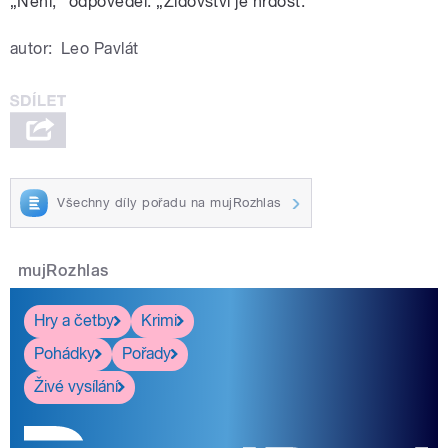
„Není,“ odpověděl. „Židovství je hrdost.“
autor:
Leo Pavlát
Všechny díly pořadu na mujRozhlas
mujRozhlas
Hry a četby
Krimi
Pohádky
Pořady
Živé vysílání