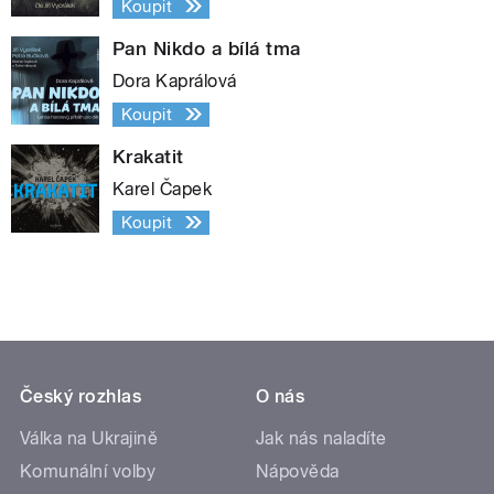
Koupit
Pan Nikdo a bílá tma
Dora Kaprálová
Koupit
Krakatit
Karel Čapek
Koupit
Český rozhlas
O nás
Válka na Ukrajině
Jak nás naladíte
Komunální volby
Nápověda