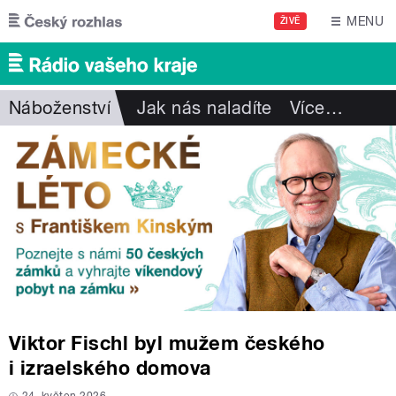
Přejít k hlavnímu obsahu
MENU
ŽIVĚ
Náboženství
Jak nás naladíte
Více
…
Viktor Fischl byl mužem českého
i izraelského domova