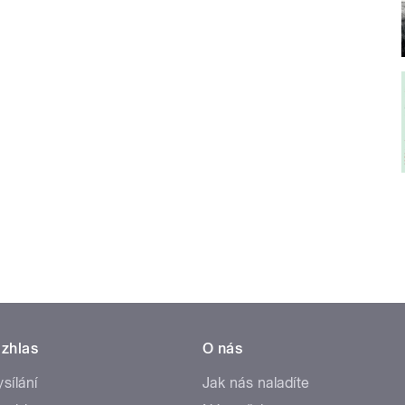
zhlas
O nás
ysílání
Jak nás naladíte