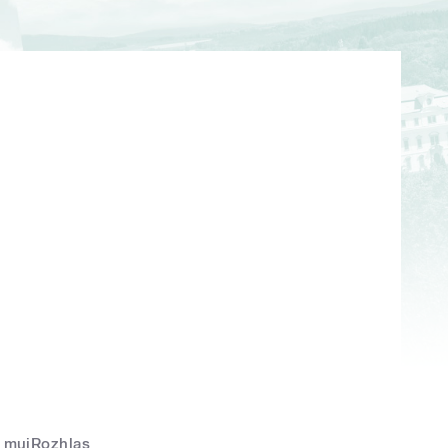
mujRozhlas