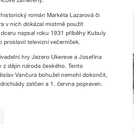
ší historický román Markéta Lazarová či
a v nich dokázal mistrně použít
u dceru napsal roku 1931 příběhy Kubuly
 proslavil televizní večerníček.
ivadelní hry Jezero Ukereve a Josefína
y z dějin národa českého. Tento
dislav Vančura bohužel nemohl dokončit,
richiády zatčen a 1. června popraven.