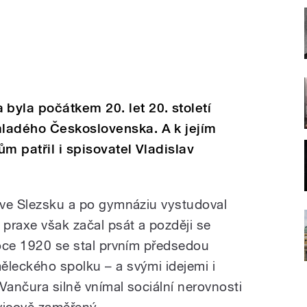
yla počátkem 20. let 20. století
ladého Československa. A k jejím
m patřil i spisovatel Vladislav
i ve Slezsku a po gymnáziu vystudoval
praxe však začal psát a později se
roce 1920 se stal prvním předsedou
ěleckého spolku – a svými idejemi i
Vančura silně vnímal sociální nerovnosti
evicově zaměřený.