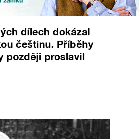
vých dílech dokázal
kou češtinu. Příběhy
 později proslavil