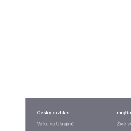
Český rozhlas
mujRo
Válka na Ukrajině
Živé v