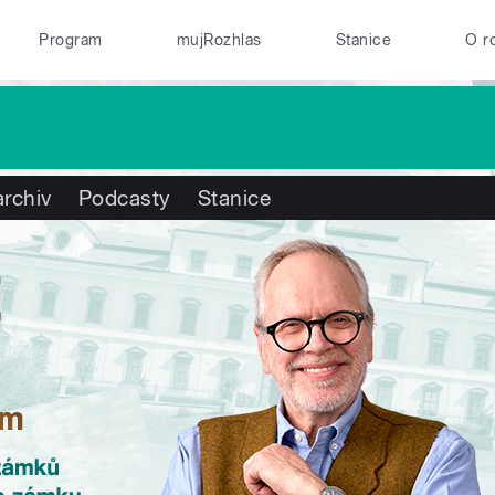
Program
mujRozhlas
Stanice
O r
rchiv
Podcasty
Stanice