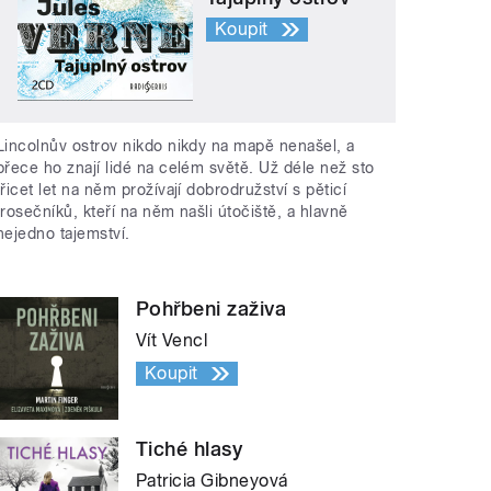
Koupit
Lincolnův ostrov nikdo nikdy na mapě nenašel, a
přece ho znají lidé na celém světě. Už déle než sto
třicet let na něm prožívají dobrodružství s pěticí
trosečníků, kteří na něm našli útočiště, a hlavně
nejedno tajemství.
Pohřbeni zaživa
Vít Vencl
Koupit
Tiché hlasy
Patricia Gibneyová