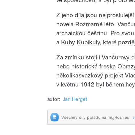
Z jeho díla jsou nejproslulej
novela Rozmarné léto. Vančur
archaickou češtinu. Pro svo
a Kuby Kubikuly, které později
Za zmínku stojí i Vančurovy d
nebo historická freska Obraz
několikasvazkový projekt Vla
v květnu 1942 byl během heyd
autor:
Jan Herget
Všechny díly pořadu na mujRozhlas