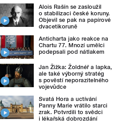
Alois Rašín se zasloužil
o stabilizaci české koruny.
Objevil se pak na papírové
dvacetikoruně
Anticharta jako reakce na
Chartu 77. Mnozí umělci
podepsali pod nátlakem
Jan Žižka: Žoldnéř a lapka,
ale také výborný stratég
s pověstí neporazitelného
vojevůdce
Svatá Hora a uctívání
Panny Marie vrátilo starci
zrak. Potvrdili to svědci
i lékařská dobrozdání