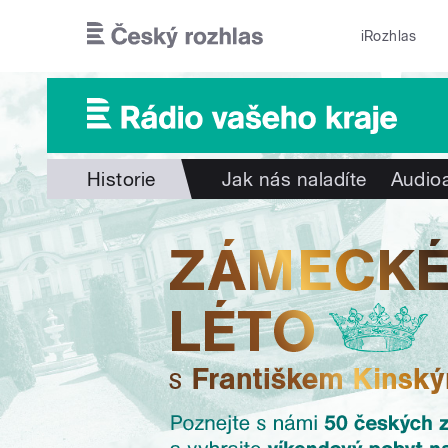
Přejít k hlavnímu obsahu
iRozhlas
Historie
Jak nás naladíte
Audioa