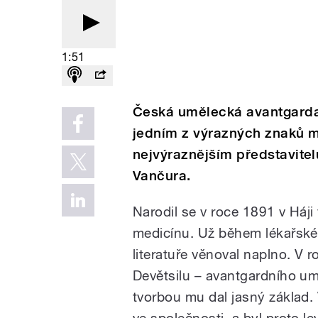
1:51
Česká umělecká avantgarda b
jedním z výrazných znaků m
nejvýraznějším představitelů
Vančura.
Narodil se v roce 1891 v Háj
medicínu. Už během lékařské 
literatuře věnoval naplno. V 
Devětsilu – avantgardního um
tvorbou mu dal jasný základ. 
ve společnosti, a byl proto l