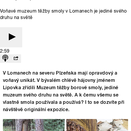
Voňavé muzeum těžby smoly v Lomanech je jediné svého
druhu na světě
2:59
V Lomanech na severu Plzeňska mají opravdový a
voňavý unikát. V bývalém chlévě hájovny jménem
Lipovka zřídili Muzeum těžby borové smoly, jediné
muzeum svého druhu na světě. A k čemu všemu se
vlastně smola používala a používá? I to se dozvíte při
návštěvě originální expozice.