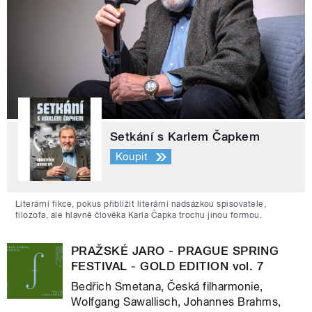
Setkání s Karlem Čapkem
Koupit
Literární fikce, pokus přiblížit literární nadsázkou spisovatele,
filozofa, ale hlavně člověka Karla Čapka trochu jinou formou.
PRAŽSKÉ JARO - PRAGUE SPRING
FESTIVAL - GOLD EDITION vol. 7
Bedřich Smetana, Česká filharmonie,
Wolfgang Sawallisch, Johannes Brahms,