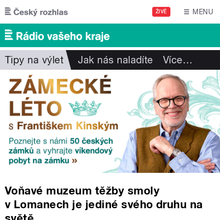
Přejít k hlavnímu obsahu
MENU
ŽIVĚ
Tipy na výlet
Jak nás naladíte
Více
…
Voňavé muzeum těžby smoly
v Lomanech je jediné svého druhu na
světě