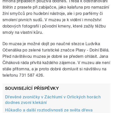
mnoha případech používá dodnes. Třeba k odstraňování
štětin z prasete při zabijačce, jako kalafuna pro namazání
žíní smyčců pro hudební nástroje, ale i pro parfémy či
smolení pivních sudů. V muzeu je k vidění i množství
dobových fotografií i původní kmeny, které zažily těžbu
smoly na vlastní kůru.
Do muzea je možné dojít po naučné stezce Ludvíka
Očenáška po zelené turistické značce Plasy - Dolní Bělá.
Před návštěvou muzea je dobré se předem ohlásit. Jana
Čiháková ráda přivítá každého zájemce. V muzeu ale není
stále přítomna, a je proto dobré domluvit si návštěvu na
telefonu 731 587 426.
SOUVISEJÍCÍ PŘÍSPĚVKY
Dřevěné zvoničky v Záchlumí v Orlických horách
dodnes zvoní klekání
Hůkadlo a další roztodivnosti ze světa dřeva