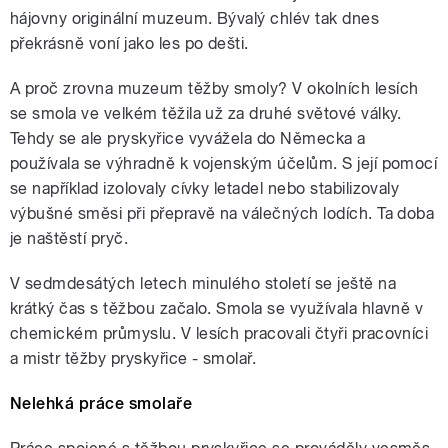
hájovny originální muzeum. Bývalý chlév tak dnes
překrásně voní jako les po dešti.
A proč zrovna muzeum těžby smoly? V okolních lesích
se smola ve velkém těžila už za druhé světové války.
Tehdy se ale pryskyřice vyvážela do Německa a
používala se výhradně k vojenským účelům. S její pomocí
se například izolovaly cívky letadel nebo stabilizovaly
výbušné směsi při přepravě na válečných lodích. Ta doba
je naštěstí pryč.
V sedmdesátých letech minulého století se ještě na
krátký čas s těžbou začalo. Smola se využívala hlavně v
chemickém průmyslu. V lesích pracovali čtyři pracovníci
a mistr těžby pryskyřice - smolař.
Nelehká práce smolaře