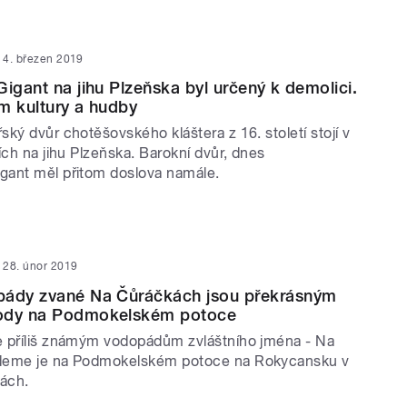
4. březen 2019
Gigant na jihu Plzeňska byl určený k demolici.
m kultury a hudby
ký dvůr chotěšovského kláštera z 16. století stojí v
ích na jihu Plzeňska. Barokní dvůr, dnes
ant měl přitom doslova namále.
28. únor 2019
pády zvané Na Čůráčkách jsou překrásným
ody na Podmokelském potoce
 příliš známým vodopádům zvláštního jména - Na
deme je na Podmokelském potoce na Rokycansku v
ách.