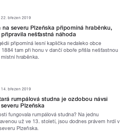
22. březen 2019
a na severu Plzeňska připomíná hraběnku,
t připravila nešťastná náhoda
édii připomíná lesní kaplička nedaleko obce
 1884 tam při honu v dančí oboře přišla nešťastnou
t místní hraběnka. ​
14. březen 2019
stará rumpálová studna je ozdobou návsi
 severu Plzeňska
losti fungovala rumpálová studna? Na jednu
venou už ve 13. století, jsou dodnes právem hrdí v
a severu Plzeňska.