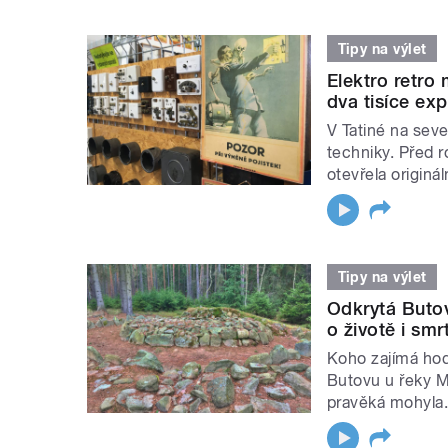
Tipy na výlet
Elektro retro
dva tisíce exp
V Tatiné na seve
techniky. Před 
otevřela originá
Tipy na výlet
Odkrytá Butov
o životě i sm
Koho zajímá hodn
Butovu u řeky Mž
pravěká moh