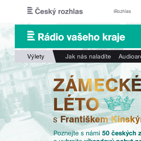
Přejít k hlavnímu obsahu
iRozhlas
Výlety
Jak nás naladíte
Audioar