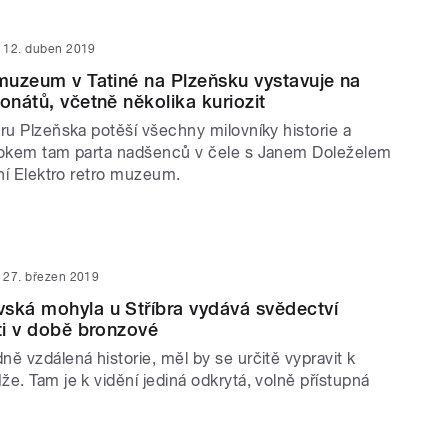
12. duben 2019
 muzeum v Tatiné na Plzeňsku vystavuje na
onátů, včetně několika kuriozit
ru Plzeňska potěší všechny milovníky historie a
rokem tam parta nadšenců v čele s Janem Doleželem
lní Elektro retro muzeum.
27. březen 2019
ská mohyla u Stříbra vydává svědectví
rti v době bronzové
ě vzdálená historie, měl by se určitě vypravit k
e. Tam je k vidění jediná odkrytá, volně přístupná
yla.