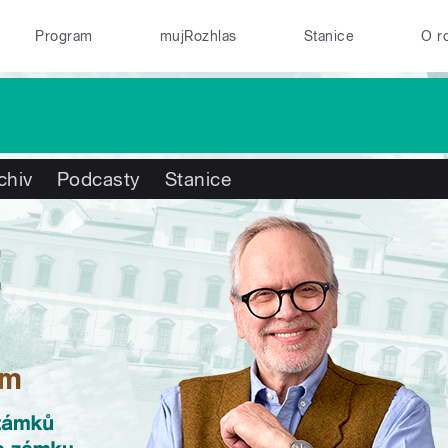
Program
mujRozhlas
Stanice
O r
chiv
Podcasty
Stanice