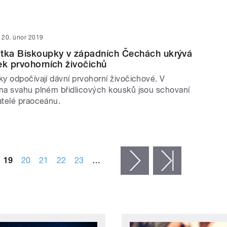
20. únor 2019
átka Biskoupky v západních Čechách ukrývá
ek prvohorních živočichů
y odpočívají dávní prvohorní živočichové. V
a svahu plném břidlicových kousků jsou schovaní
vatelé praoceánu.
19
20
21
22
23
…
následující ›
poslední »