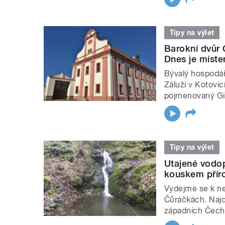
Tipy na výlet
Barokní dvůr 
Dnes je míste
Bývalý hospodářs
Záluží v Kotovic
pojmenovaný Gig
Tipy na výlet
Utajené vodo
kouskem přír
Vydejme se k ne
Čůráčkách. Naj
západních Čech