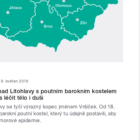
9. květen 2019
nad Litohlavy s poutním barokním kostelem
léčit tělo i duši
avy se tyčí výrazný kopec jménem Vršíček. Od 18.
barokní poutní kostel, který tu údajně postavili, aby
u morové epidemie.