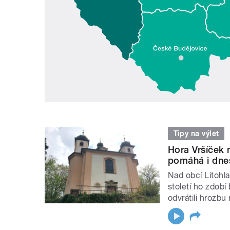
Tipy na výlet
Hora Vršíček 
pomáhá i dnes 
Nad obcí Litohl
století ho zdobí 
odvrátili hrozb