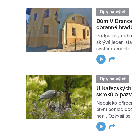
Tipy na výlet
Dům V Brance
obranné hradb
Podpěráky nebo 
skrývá jeden st
systému města 
Tipy na výlet
U Kařezských 
skřeků a pazv
Nedaleko přírod
první pohled do
není. Ozývají se