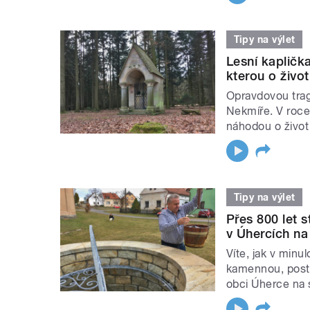
Tipy na výlet
Lesní kapličk
kterou o živo
Opravdovou trag
Nekmíře. V roce
náhodou o živo
Tipy na výlet
Přes 800 let 
v Úhercích na
Víte, jak v minu
kamennou, posta
obci Úherce n