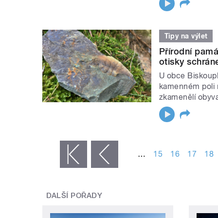
Tipy na výlet
Přírodní pam
otisky schrán
U obce Biskoupk
kamenném poli n
zkamenělí oby
STRÁNKY
…
15
16
17
18
« první
‹ předchozí
DALŠÍ POŘADY