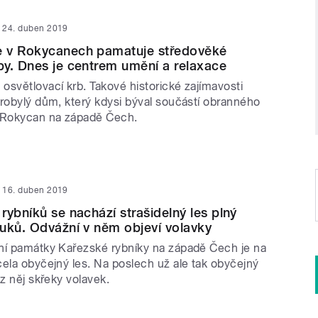
24. duben 2019
 v Rokycanech pamatuje středověké
y. Dnes je centrem umění a relaxace
osvětlovací krb. Takové historické zajímavosti
arobylý dům, který kdysi býval součástí obranného
Rokycan na západě Čech.
16. duben 2019
rybníků se nachází strašidelný les plný
uků. Odvážní v něm objeví volavky
ní památky Kařezské rybníky na západě Čech je na
cela obyčejný les. Na poslech už ale tak obyčejný
 z něj skřeky volavek.