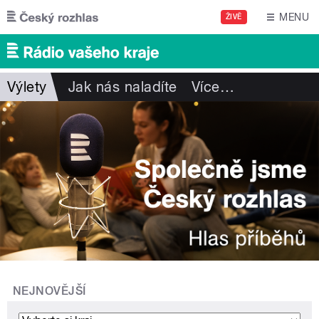
Přejít k hlavnímu obsahu
MENU
ŽIVĚ
Výlety
Jak nás naladíte
Více
…
NEJNOVĚJŠÍ