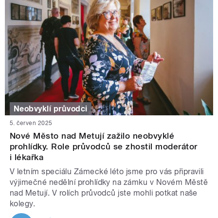
Neobvyklí průvodci
5. červen 2025
Nové Město nad Metují zažilo neobvyklé
prohlídky. Role průvodců se zhostil moderátor
i lékařka
V letním speciálu Zámecké léto jsme pro vás připravili
výjimečné nedělní prohlídky na zámku v Novém Městě
nad Metují. V rolích průvodců jste mohli potkat naše
kolegy.