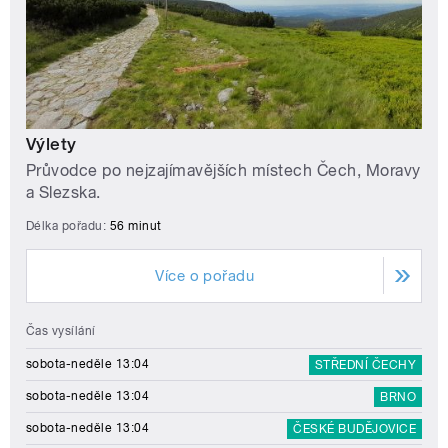
Výlety
Průvodce po nejzajímavějších místech Čech, Moravy
a Slezska.
Délka pořadu:
56 minut
Více o pořadu
Čas vysílání
sobota-neděle 13:04
STŘEDNÍ ČECHY
sobota-neděle 13:04
BRNO
sobota-neděle 13:04
ČESKÉ BUDĚJOVICE