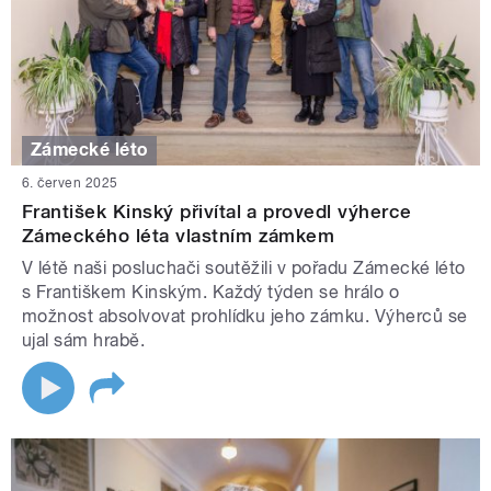
Zámecké léto
6. červen 2025
František Kinský přivítal a provedl výherce
Zámeckého léta vlastním zámkem
V létě naši posluchači soutěžili v pořadu Zámecké léto
s Františkem Kinským. Každý týden se hrálo o
možnost absolvovat prohlídku jeho zámku. Výherců se
ujal sám hrabě.