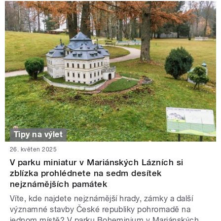
Tipy na výlet
26. květen 2025
V parku miniatur v Mariánských Lázních si
zblízka prohlédnete na sedm desítek
nejznámějších památek
Víte, kde najdete nejznámější hrady, zámky a další
významné stavby České republiky pohromadě na
jednom místě? V parku Boheminium v Mariánských