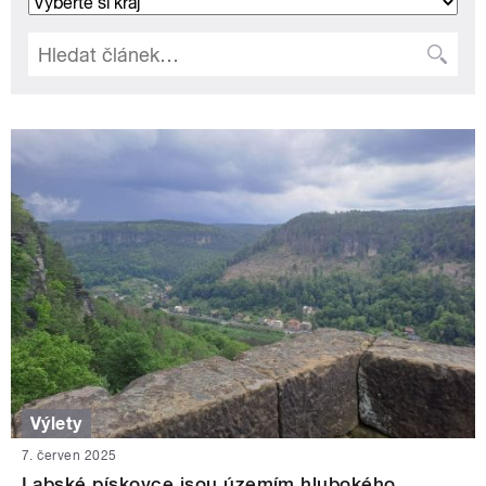
Výlety
7. červen 2025
Labské pískovce jsou územím hlubokého