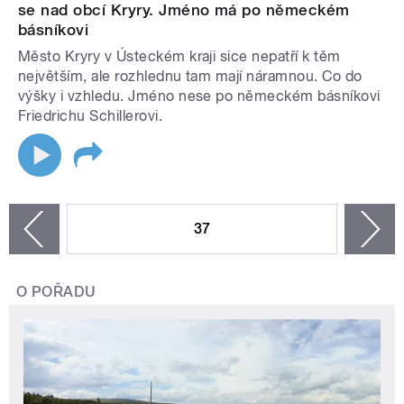
se nad obcí Kryry. Jméno má po německém
básníkovi
Město Kryry v Ústeckém kraji sice nepatří k těm
největším, ale rozhlednu tam mají náramnou. Co do
výšky i vzhledu. Jméno nese po německém básníkovi
Friedrichu Schillerovi.
STRÁNKY
37
n
zí
O POŘADU