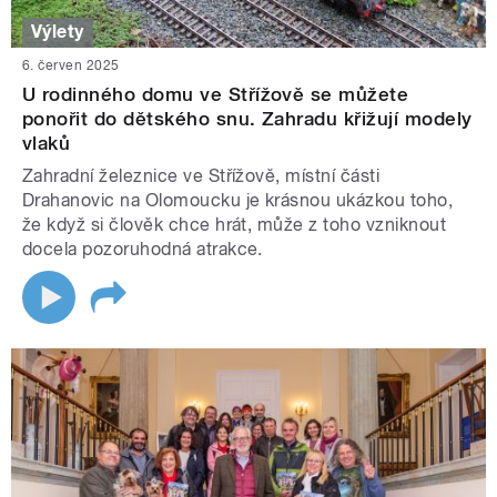
Výlety
6. červen 2025
U rodinného domu ve Střížově se můžete
ponořit do dětského snu. Zahradu křižují modely
vlaků
Zahradní železnice ve Střížově, místní části
Drahanovic na Olomoucku je krásnou ukázkou toho,
že když si člověk chce hrát, může z toho vzniknout
docela pozoruhodná atrakce.