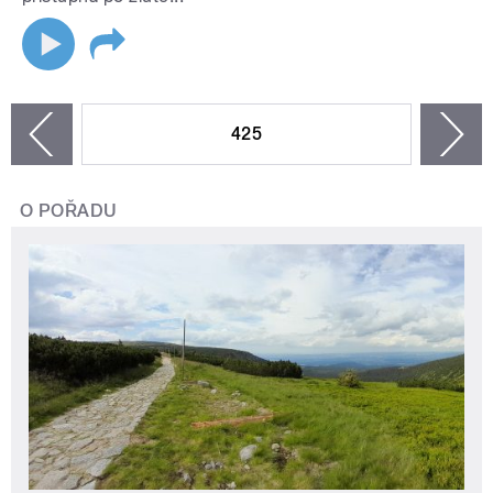
STRÁNKY
425
n
zí
O POŘADU