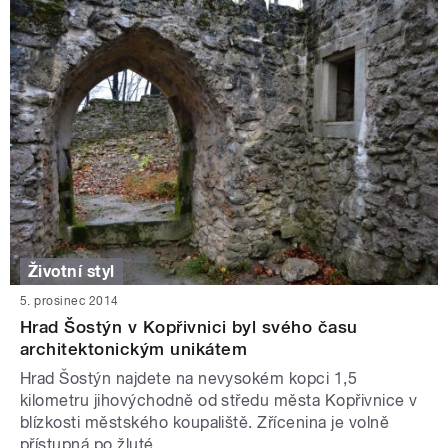
Životní styl
5. prosinec 2014
Hrad Šostýn v Kopřivnici byl svého času
architektonickým unikátem
Hrad Šostýn najdete na nevysokém kopci 1,5
kilometru jihovýchodně od středu města Kopřivnice v
blízkosti městského koupaliště. Zřícenina je volně
přístupná po žluté...