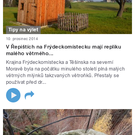
Tipy na výlet
10. prosinec 2014
V Řepištích na Frýdeckomístecku mají repliku
malého větrného...
Krajina Frýdeckomístecka a Těšínska na severní
Moravě byla na počátku minulého století plná malých
větrných mlýnků takzvaných větroňků. Přestaly se
používat před dr...