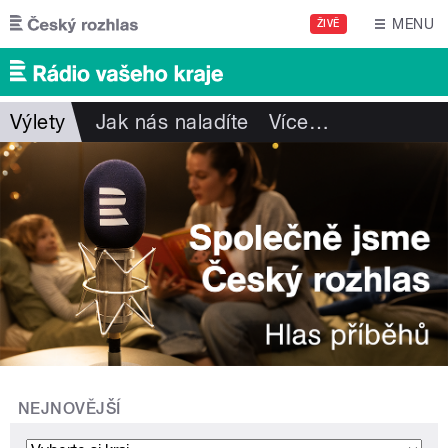
Přejít k hlavnímu obsahu
MENU
ŽIVĚ
Výlety
Jak nás naladíte
Více
…
NEJNOVĚJŠÍ