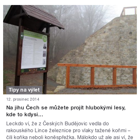
Tipy na výlet
12. prosinec 2014
Na jihu Čech se můžete projít hlubokými lesy,
kde to kdysi...
Leckdo ví, že z Českých Budějovic vedla do
rakouského Lince železnice pro vlaky tažené koňmi –
čili koňka neboli koněspřežka. Málokdo už ale asi ví, že