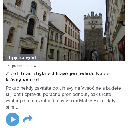
Tipy na výlet
15. prosinec 2014
Z pěti bran zbyla v Jihlavě jen jediná. Nabízí
krásný výhled...
Pokud někdy zavítáte do Jihlavy na Vysočině a budete
si ji chtít opravdu pořádně prohlédnout, pak určitě
vystoupejte na vrchol brány v ulici Matky Boží. I když
si m...