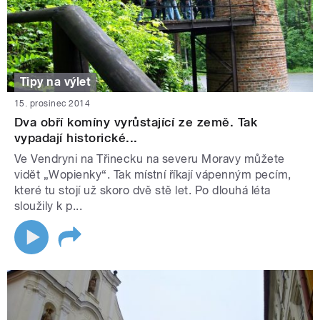
Tipy na výlet
15. prosinec 2014
Dva obří komíny vyrůstající ze země. Tak
vypadají historické...
Ve Vendryni na Třinecku na severu Moravy můžete
vidět „Wopienky“. Tak místní říkají vápenným pecím,
které tu stojí už skoro dvě stě let. Po dlouhá léta
sloužily k p...