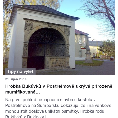
Tipy na výlet
31. říjen 2014
Hrobka Bukůvků v Postřelmově ukrývá přirozeně
mumifikované...
Na první pohled nenápadná stavba u kostelu v
Postřelmově na Šumpersku dokazuje, že i na venkově
mohou stát doslova unikátní památky. Hrobka rodu
Bukůvků z Bukůvky j...