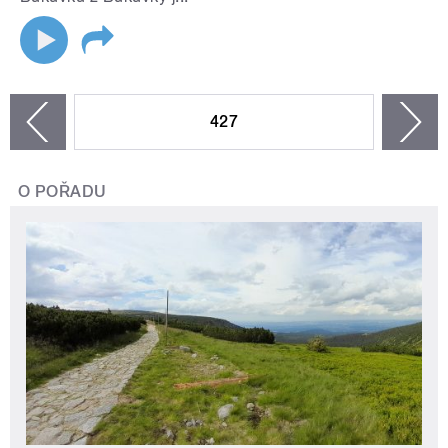
STRÁNKY
427
n
zí
O POŘADU