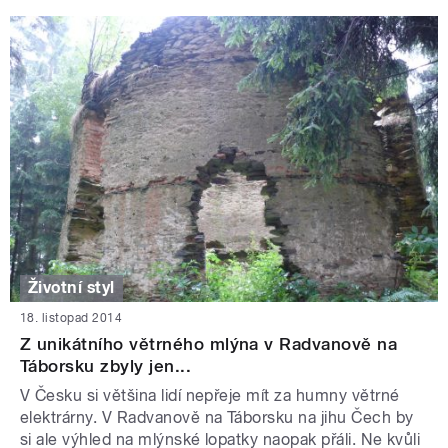
Životní styl
18. listopad 2014
Z unikátního větrného mlýna v Radvanově na
Táborsku zbyly jen...
V Česku si většina lidí nepřeje mít za humny větrné
elektrárny. V Radvanově na Táborsku na jihu Čech by
si ale výhled na mlýnské lopatky naopak přáli. Ne kvůli