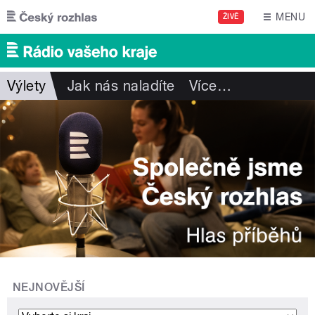
Přejít k hlavnímu obsahu
MENU
ŽIVĚ
Výlety
Jak nás naladíte
Více
…
NEJNOVĚJŠÍ