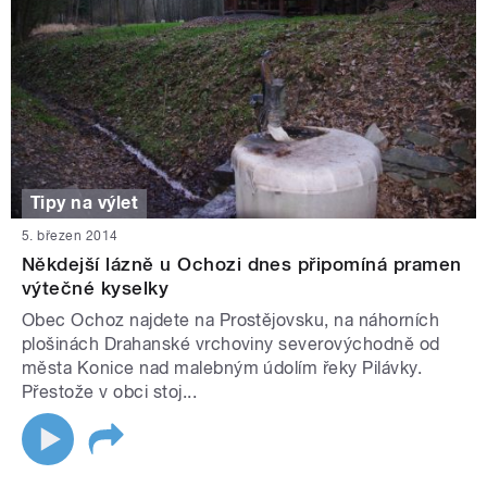
Tipy na výlet
5. březen 2014
Někdejší lázně u Ochozi dnes připomíná pramen
výtečné kyselky
Obec Ochoz najdete na Prostějovsku, na náhorních
plošinách Drahanské vrchoviny severovýchodně od
města Konice nad malebným údolím řeky Pilávky.
Přestože v obci stoj...