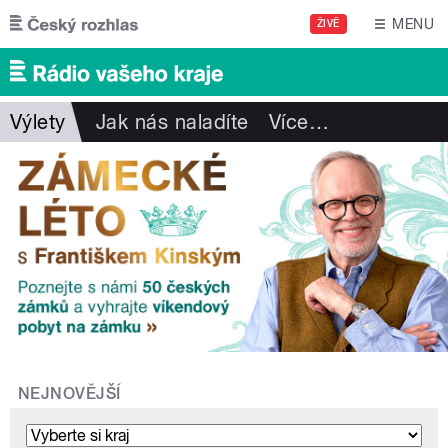
Přejít k hlavnímu obsahu
MENU
ŽIVĚ
Výlety
Jak nás naladíte
Více
…
NEJNOVĚJŠÍ