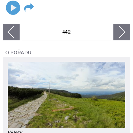
STRÁNKY
442
n
zí
O POŘADU
Výlety