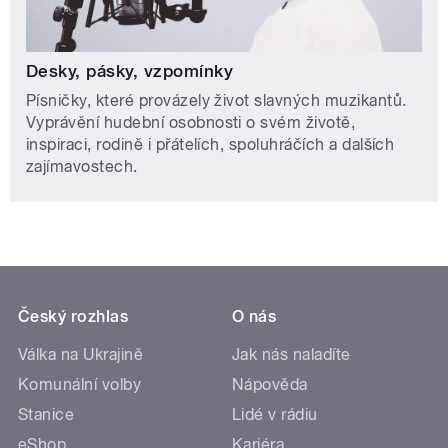
Desky, pásky, vzpomínky
Písničky, které provázely život slavných muzikantů.
Vyprávění hudební osobnosti o svém životě,
inspiraci, rodině i přátelích, spoluhráčích a dalších
zajímavostech.
Český rozhlas
O nás
Válka na Ukrajině
Jak nás naladíte
Komunální volby
Nápověda
Stanice
Lidé v rádiu
eShop
Kariéra