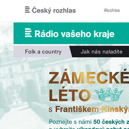
Přejít k hlavnímu obsahu
iRozhlas
Folk a country
Jak nás naladíte