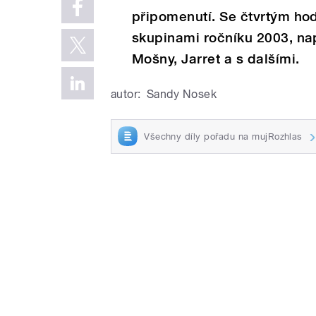
připomenutí. Se čtvrtým h
skupinami ročníku 2003, např
Mošny, Jarret a s dalšími.
autor:
Sandy Nosek
Všechny díly pořadu na mujRozhlas