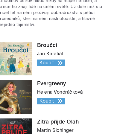
Lincolnův ostrov nikdo nikdy na mapě nenašel, a
přece ho znají lidé na celém světě. Už déle než sto
třicet let na něm prožívají dobrodružství s pěticí
trosečníků, kteří na něm našli útočiště, a hlavně
nejedno tajemství.
Broučci
Jan Karafiát
Koupit
Evergreeny
Helena Vondráčková
Koupit
Zítra přijde Olah
Martin Sichinger