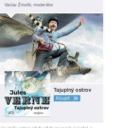
Václav Žmolík, moderátor
Tajuplný ostrov
Koupit