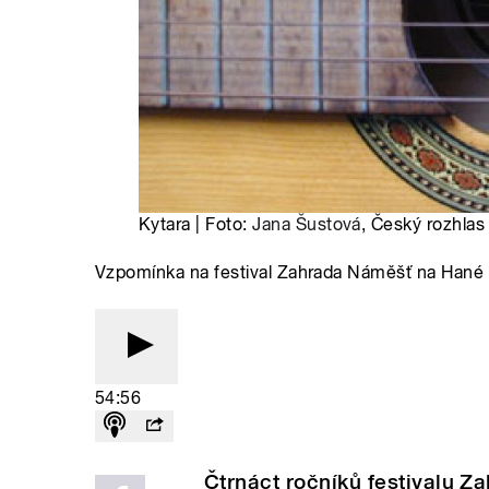
Kytara | Foto:
Jana Šustová
, Český rozhlas
Vzpomínka na festival Zahrada Náměšť na Hané
54:56
Čtrnáct ročníků festivalu Z