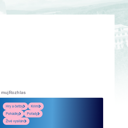
mujRozhlas
Hry a četby
Krimi
Pohádky
Pořady
Živé vysílání