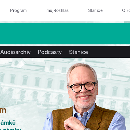
Program
mujRozhlas
Stanice
O r
Audioarchiv
Podcasty
Stanice