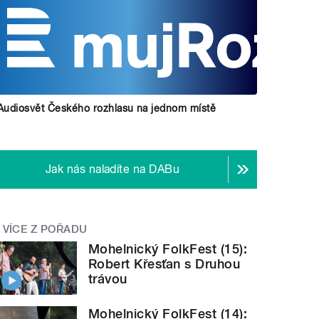
Audiosvět Českého rozhlasu na jednom místě
Jak nás naladíte na DABu
VÍCE Z POŘADU
Mohelnický FolkFest (15):
Robert Křesťan s Druhou
trávou
Mohelnický FolkFest (14):