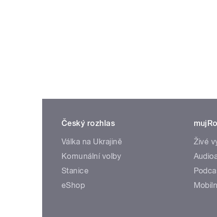
Český rozhlas
mujRo
Válka na Ukrajině
Živé v
Komunální volby
Audioa
Stanice
Podca
eShop
Mobiln