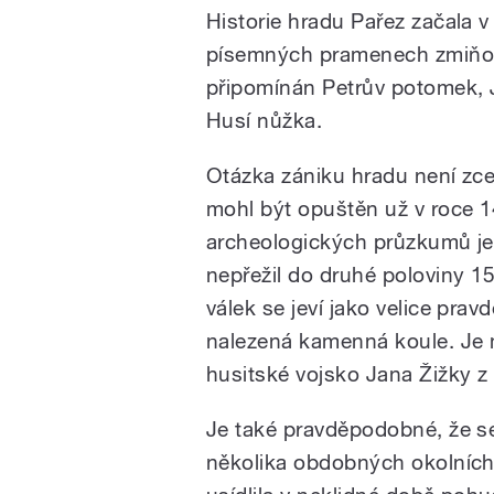
Historie hradu Pařez začala v 
písemných pramenech zmiňová
připomínán Petrův potomek, 
Husí nůžka.
Otázka zániku hradu není zce
mohl být opuštěn už v roce 1
archeologických průzkumů je 
nepřežil do druhé poloviny 15
válek se jeví jako velice pr
nalezená kamenná koule. Je 
husitské vojsko Jana Žižky z 
Je také pravděpodobné, že s
několika obdobných okolních 