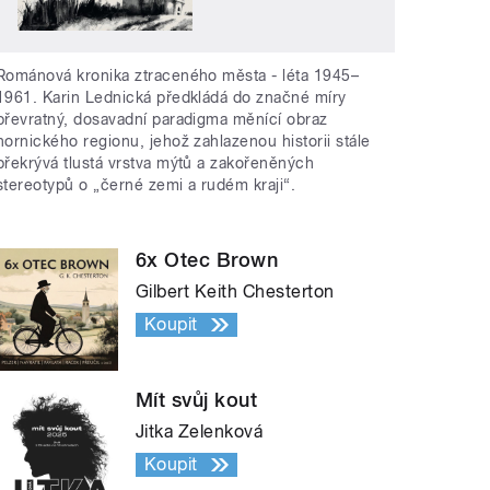
Románová kronika ztraceného města - léta 1945–
1961. Karin Lednická předkládá do značné míry
převratný, dosavadní paradigma měnící obraz
hornického regionu, jehož zahlazenou historii stále
překrývá tlustá vrstva mýtů a zakořeněných
stereotypů o „černé zemi a rudém kraji“.
6x Otec Brown
Gilbert Keith Chesterton
Koupit
Mít svůj kout
Jitka Zelenková
Koupit