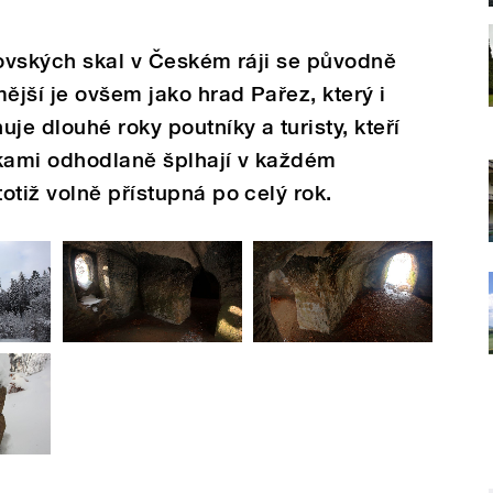
hovských skal v Českém ráji se původně
jší je ovšem jako hrad Pařez, který i
je dlouhé roky poutníky a turisty, kteří
čkami odhodlaně šplhají v každém
otiž volně přístupná po celý rok.