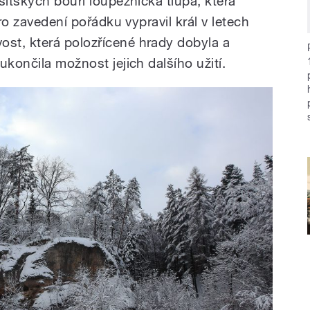
sitských bouří loupežnická tlupa, která
Pro zavedení pořádku vypravil král v letech
st, která polozřícené hrady dobyla a
ukončila možnost jejich dalšího užití.