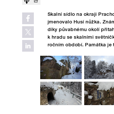
Skalní sídlo na okraji Prac
jmenovalo Husí nůžka. Známě
díky půvabnému okolí přitahu
k hradu se skalními světni
ročním období. Památka je t