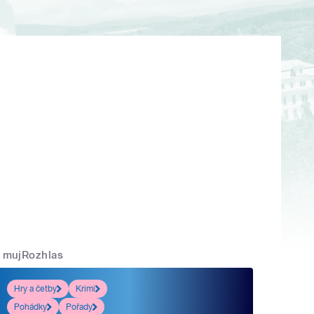
mujRozhlas
Hry a četby
Krimi
Pohádky
Pořady