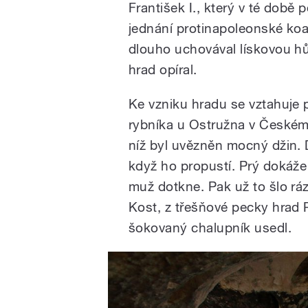
František I., který v té době
jednání protinapoleonské koa
dlouho uchovával lískovou hů
hrad opíral.
Ke vzniku hradu se vztahuje p
rybníka u Ostružna v Českém 
níž byl uvězněn mocný džin. Du
když ho propustí. Prý dokáže 
muž dotkne. Pak už to šlo ráz
Kost, z třešňové pecky hrad 
šokovaný chalupník usedl.