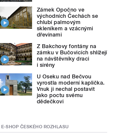
Zámek Opočno ve
východních Čechách se
chlubí palmovým
skleníkem a vzácnými
dřevinami
Z Bakchovy fontány na
zámku v Bučovicích shlížejí
na návštěvníky draci
i sirény
U Oseku nad Bečvou
vyrostla moderní kaplička.
Vnuk ji nechal postavit
jako poctu svému
dědečkovi
E-SHOP ČESKÉHO ROZHLASU