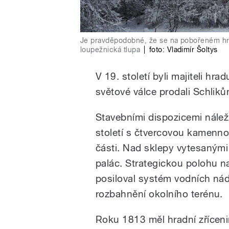
Je pravděpodobné, že se na pobořeném hrá
loupežnická tlupa
|
foto:
Vladimír Šoltys
V 19. století byli majiteli hra
světové válce prodali Schliků
Stavebními dispozicemi nálež
století s čtvercovou kamennou
části. Nad sklepy vytesanými
palác. Strategickou polohu
posiloval systém vodních nádr
rozbahnění okolního terénu.
Roku 1813 měl hradní zříceni