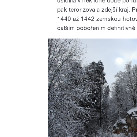
usídlila v neklidné době pohu
pak terorizovala zdejší kraj. 
1440 až 1442 zemskou hotovo
dalším pobořením definitivně 