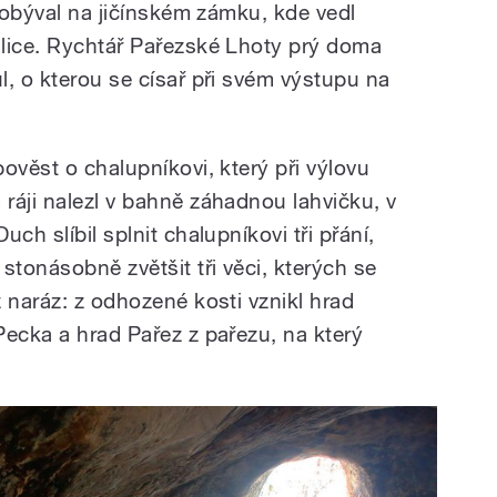
 pobýval na jičínském zámku, kde vedl
lice. Rychtář Pařezské Lhoty prý doma
l, o kterou se císař při svém výstupu na
ověst o chalupníkovi, který při výlovu
ráji nalezl v bahně záhadnou lahvičku, v
ch slíbil splnit chalupníkovi tři přání,
stonásobně zvětšit tři věci, kterých se
 naráz: z odhozené kosti vznikl hrad
Pecka a hrad Pařez z pařezu, na který