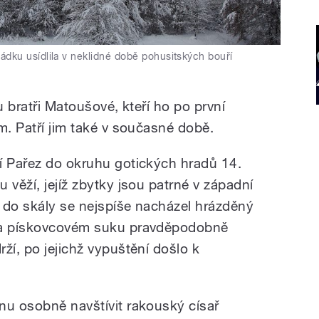
dku usídlila v neklidné době pohusitských bouří
du bratři Matoušové, kteří ho po první
m. Patří jim také v současné době.
í Pařez do okruhu gotických hradů 14.
 věží, jejíž zbytky jsou patrné v západní
 do skály se nejspíše nacházel hrázděný
 na pískovcovém suku pravděpodobně
ží, po jejichž vypuštění došlo k
nu osobně navštívit rakouský císař