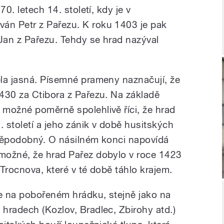
70. letech 14. století, kdy je v
n Petr z Pařezu. K roku 1403 je pak
Jan z Pařezu. Tehdy se hrad nazýval
la jasná. Písemné prameny naznačují, že
430 za Ctibora z Pařezu. Na základě
možné poměrně spolehlivě říci, že hrad
. století a jeho zánik v době husitských
avděpodobný. O násilném konci napovídá
možné, že hrad Pařez dobylo v roce 1423
Trocnova, které v té době táhlo krajem.
e na pobořeném hrádku, stejně jako na
hradech (Kozlov, Bradlec, Zbirohy atd.)