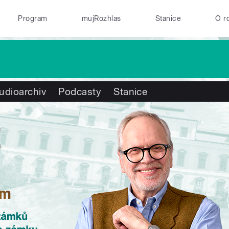
Program
mujRozhlas
Stanice
O r
udioarchiv
Podcasty
Stanice