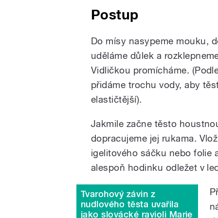
Postup
Do mísy nasypeme mouku, do
uděláme důlek a rozklepneme 
Vidličkou promícháme. (Podl
přidáme trochu vody, aby těs
elastičtější).
Jakmile začne těsto houstnou
dopracujeme jej rukama. Vlo
igelitového sáčku nebo folie
alespoň hodinku odležet v led
P
Tvarohový závin z
nudlového těsta uvařila
n
jako slovácké ravioli Marie