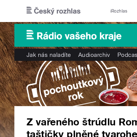
Přejít k hlavnímu obsahu
iRozhlas
Jak nás naladíte
Audioarchiv
Podcas
Z vařeného štrúdlu Ro
taštičky plněné tvaro