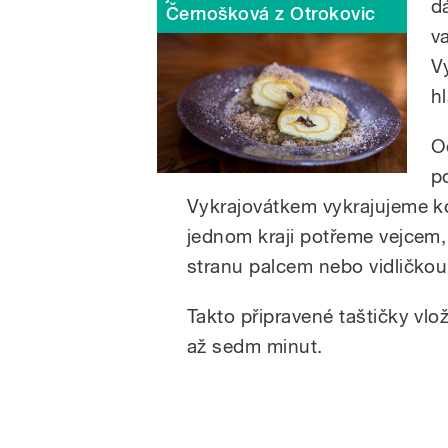
d
Černošková z Otrokovic
v
V
h
O
p
Vykrajovátkem vykrajujeme ko
jednom kraji potřeme vejcem,
stranu palcem nebo vidličkou,
Takto připravené taštičky vlo
až sedm minut.