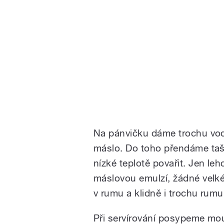
Na pánvičku dáme trochu vody,
máslo. Do toho přendáme tašt
nízké teplotě povařit. Jen leh
máslovou emulzí, žádné velk
v rumu a klidně i trochu rum
Při servírování posypeme m