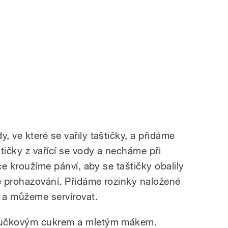
 ve které se vařily taštičky, a přidáme
ičky z vařící se vody a necháme při
ce kroužíme pánví, aby se taštičky obalily
é prohazování. Přidáme rozinky naložené
u a můžeme servírovat.
oučkovým cukrem a mletým mákem.