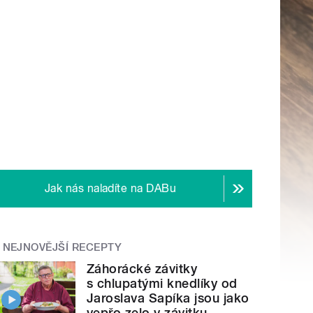
Jak nás naladíte na DABu
NEJNOVĚJŠÍ RECEPTY
Záhorácké závitky
s chlupatými knedlíky od
Jaroslava Sapíka jsou jako
vepřo zelo v závitku