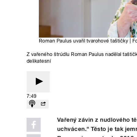
Roman Paulus uvařil tvarohové taštičky | F
Z vařeného štrúdlu Roman Paulus nadělal tašti
delikatesní
7:49
Vařený závin z nudlového t
uchvácen.“ Těsto je tak jem