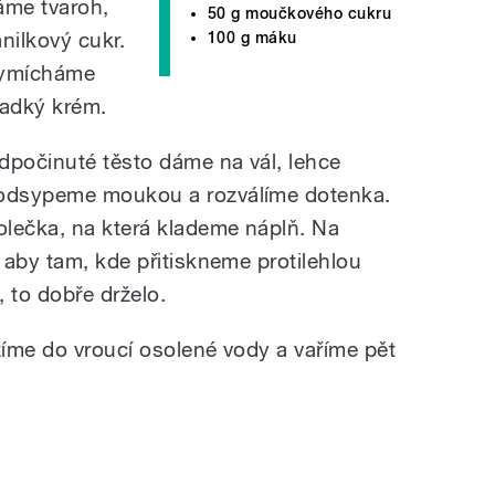
áme tvaroh,
50 g moučkového cukru
anilkový cukr.
100 g máku
ymícháme
ladký krém.
dpočinuté těsto dáme na vál, lehce
odsypeme moukou a rozválíme dotenka.
lečka, na která klademe náplň. Na
 aby tam, kde přitiskneme protilehlou
 to dobře drželo.
žíme do vroucí osolené vody a vaříme pět