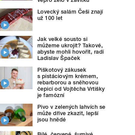
Lovecký salám Češi znají
už 100 let
Jak velké sousto si
můžeme ukrojit? Takové,
abyste mohli hovořit, radí
Ladislav Špaček
Piškotový zákusek
s pistáciovým krémem,
rebarborou a sněhovou
čepicí od Vojtěcha Vrtišky
je famózní
Pivo v zelených lahvích se
může dříve zkazit, lepší
jsou hnědé
Bílé, červené, šumivé.