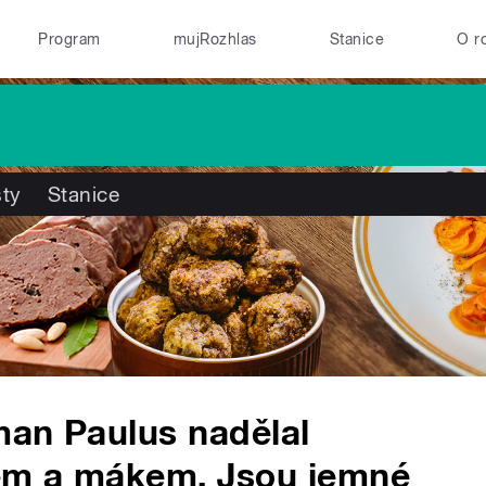
Program
mujRozhlas
Stanice
O r
ty
Stanice
man Paulus nadělal
hem a mákem. Jsou jemné