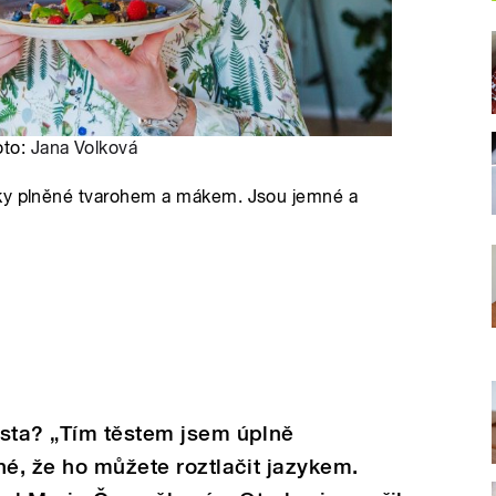
oto:
Jana Volková
čky plněné tvarohem a mákem. Jsou jemné a
ěsta? „Tím těstem jsem úplně
né, že ho můžete roztlačit jazykem.