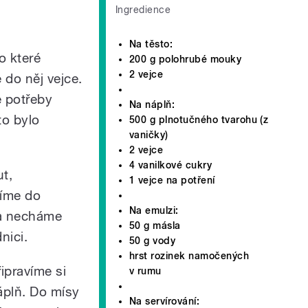
Ingredience
Na těsto:
 které
200 g polohrubé mouky
2 vejce
do něj vejce.
e potřeby
Na náplň:
to bylo
500 g plnotučného tvarohu (z
vaničky)
2 vejce
4 vanilkové cukry
t,
1 vejce na potření
žíme do
Na emulzi:
 a necháme
50 g másla
nici.
50 g vody
hrst rozinek namočených
řipravíme si
v rumu
áplň. Do mísy
Na servírování: