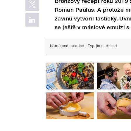
Bronzový recept roku 2019 
Roman Paulus. A protože má 
závinu vytvořil taštičky. Uv
se ještě v máslové emulzi 
Náročnost
snadné
|
Typ jídla
dezert