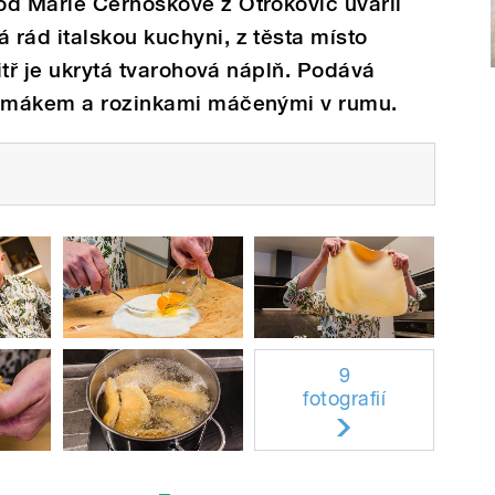
od Marie Černoškové z Otrokovic uvařil
rád italskou kuchyni, z těsta místo
nitř je ukrytá tvarohová náplň. Podává
s mákem a rozinkami máčenými v rumu.
9
fotografií