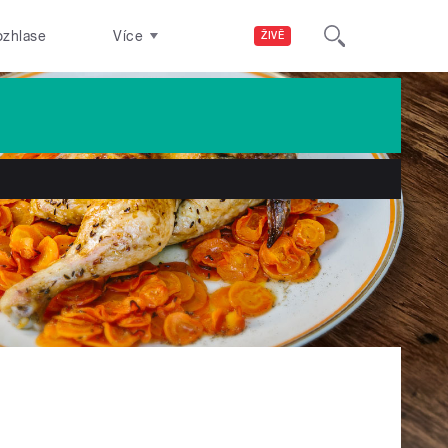
ozhlase
Více
ŽIVĚ