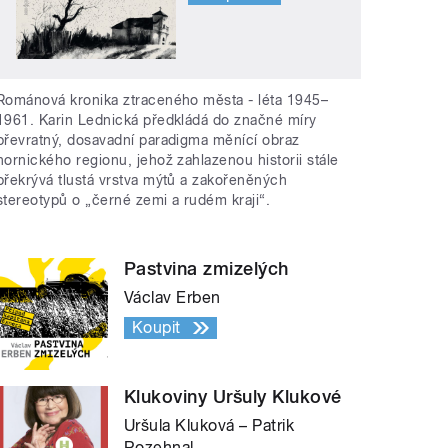
Románová kronika ztraceného města - léta 1945–
1961. Karin Lednická předkládá do značné míry
převratný, dosavadní paradigma měnící obraz
hornického regionu, jehož zahlazenou historii stále
překrývá tlustá vrstva mýtů a zakořeněných
stereotypů o „černé zemi a rudém kraji“.
Pastvina zmizelých
Václav Erben
Koupit
Klukoviny Uršuly Klukové
Uršula Kluková – Patrik
Rozehnal