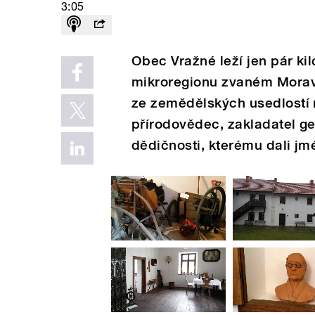
3:05
Obec Vražné leží jen pár ki
mikroregionu zvaném Morav
ze zemědělských usedlostí
přírodovědec, zakladatel ge
dědičnosti, kterému dali j