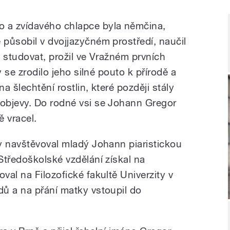
 a zvídavého chlapce byla němčina,
působil v dvojjazyčném prostředí, naučil
 studovat, prožil ve Vražném prvních
y se zrodilo jeho silné pouto k přírodě a
 šlechtění rostlin, které později stály
objevy. Do rodné vsi se Johann Gregor
 vracel.
y navštěvoval mladý Johann piaristickou
Středoškolské vzdělání získal na
al na Filozofické fakultě Univerzity v
ů a na přání matky vstoupil do