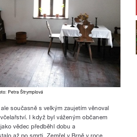
oto:
Petra Štrymplová
e ale současně s velkým zaujetím věnoval
o včelařství. I když byl váženým občanem
 jako vědec předběhl dobu a
alo až po smrti. Zemřel v Brně v roce