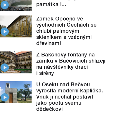
památka i...
Zámek Opočno ve
východních Čechách se
chlubí palmovým
skleníkem a vzácnými
dřevinami
Z Bakchovy fontány na
zámku v Bučovicích shlížejí
na návštěvníky draci
i sirény
U Oseku nad Bečvou
vyrostla moderní kaplička.
Vnuk ji nechal postavit
jako poctu svému
dědečkovi