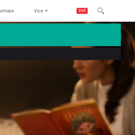
ozhlase
Více
ŽIVĚ