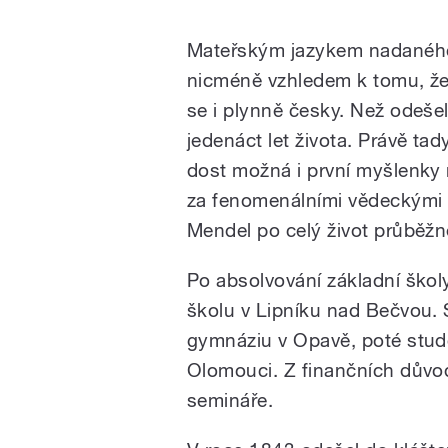
Mateřským jazykem nadaného
nicméně vzhledem k tomu, že 
se i plynně česky. Než odešel
jedenáct let života. Právě tad
dost možná i první myšlenky na
za fenomenálními vědeckými 
Mendel po celý život průběžně
Po absolvování základní škol
školu v Lipníku nad Bečvou. 
gymnáziu v Opavě, poté studov
Olomouci. Z finančních důvod
semináře.