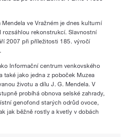
Mendela ve Vražném je dnes kulturní
rozsáhlou rekonstrukcí. Slavnostní
ří 2007 při příležitosti 185. výročí
.
 jako Informační centrum venkovského
a také jako jedna z poboček Muzea
anou životu a dílu J. G. Mendela. V
stupně probíhá obnova selské zahrady,
ístní genofond starých odrůd ovoce,
tak jak běžně rostly a kvetly v dobách