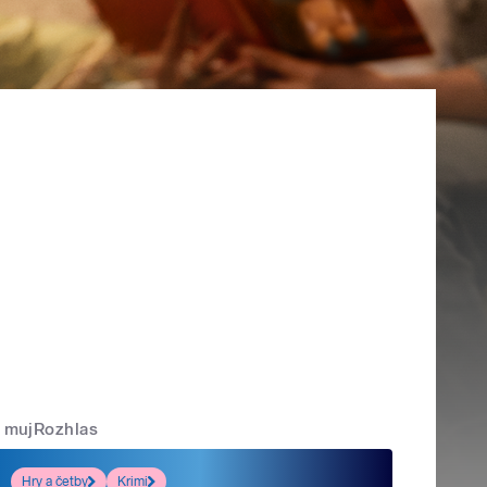
mujRozhlas
Hry a četby
Krimi