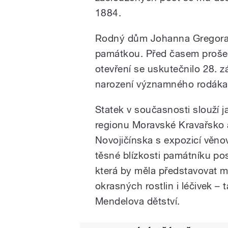
1884.
Rodný dům Johanna Gregora 
památkou. Před časem prošel 
otevření se uskutečnilo 28. zá
narození významného rodáka
Statek v současnosti slouží
regionu Moravské Kravařsko 
Novojičínska s expozicí věnov
těsné blízkosti památníku po
která by měla představovat m
okrasných rostlin i léčivek – 
Mendelova dětství.