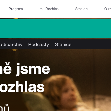
Program
mujRozhlas
Stanice
O r
udioarchiv
Podcasty
Stanice