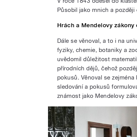
V roce 1843 odešel do klášter
Působil jako mnich a později
Hrách a Mendelovy zákony 
Dále se věnoval, a to i na uni
fyziky, chemie, botaniky a z
uvědomil důležitost matematik
přírodních dějů, čehož pozděj
pokusů. Věnoval se zejména k
sledování a pokusů formuloval 
známost jako Mendelovy záko