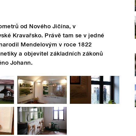
lometrů od Nového Jičína, v
ské Kravařsko. Právě tam se v jedné
 narodil Mendelovým v roce 1822
netiky a objevitel základních zákonů
méno Johann.