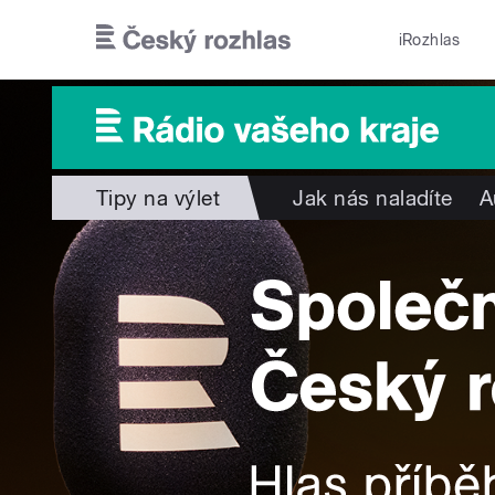
Přejít k hlavnímu obsahu
iRozhlas
Tipy na výlet
Jak nás naladíte
A