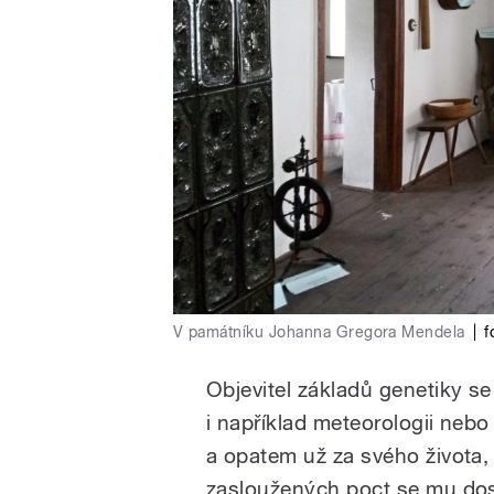
V památníku Johanna Gregora Mendela
|
f
Objevitel základů genetiky s
i například meteorologii neb
a opatem už za svého života,
zasloužených poct se mu dost