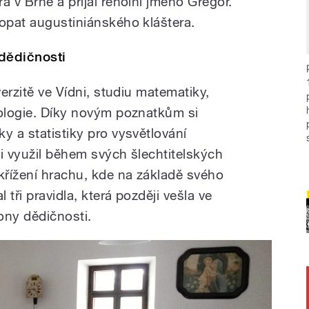
a v Brně a přijal řeholní jméno Gregor.
 opat augustiniánského kláštera.
dědičnosti
verzitě ve Vídni, studiu matematiky,
oologie. Díky novým poznatkům si
y a statistiky pro vysvětlování
i využil během svých šlechtitelských
řížení hrachu, kde na základě svého
tři pravidla, která později vešla ve
ny dědičnosti.