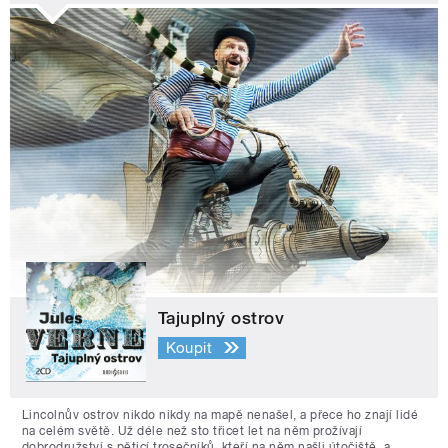
Tajuplný ostrov
Koupit
Lincolnův ostrov nikdo nikdy na mapě nenašel, a přece ho znají lidé
na celém světě. Už déle než sto třicet let na něm prožívají
dobrodružství s pěticí trosečníků, kteří na něm našli útočiště, a