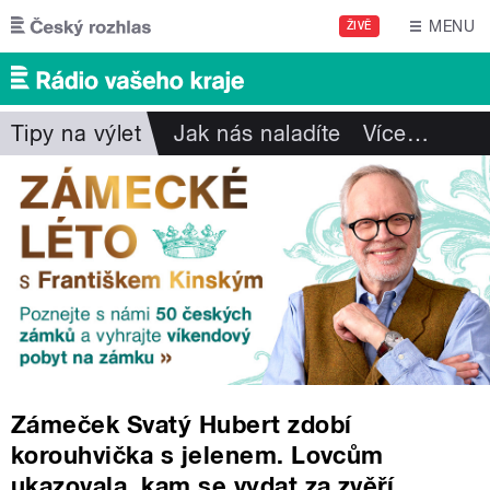
Přejít k hlavnímu obsahu
MENU
ŽIVĚ
Tipy na výlet
Jak nás naladíte
Více
…
Zámeček Svatý Hubert zdobí
korouhvička s jelenem. Lovcům
ukazovala, kam se vydat za zvěří