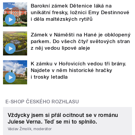
Barokní zámek Dětenice láká na
unikátní fresky, ložnici Emy Destinnové
i děla maltézských rytířů
Zámek v Náměšti na Hané je obklopený
parkem. Do všech čtyř světových stran
z něj vedou lipové aleje
K zámku v Hořovicích vedou tři brány.
Najdete v něm historické hračky
i trosky letadla
E-SHOP ČESKÉHO ROZHLASU
Vždycky jsem si přál ocitnout se v románu
Julese Verna. Teď se mi to splnilo.
Václav Žmolík, moderátor