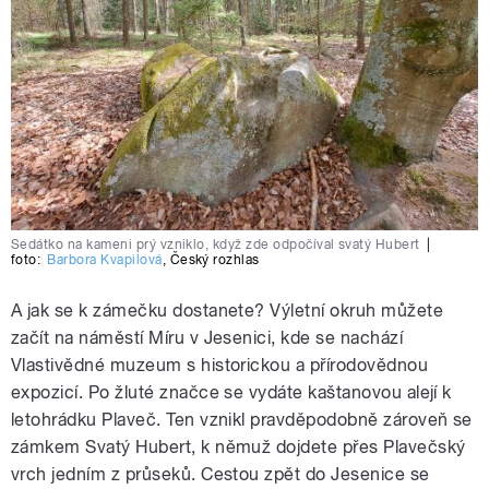
Sedátko na kameni prý vzniklo, když zde odpočíval svatý Hubert
|
foto:
Barbora Kvapilová
,
Český rozhlas
A jak se k zámečku dostanete? Výletní okruh můžete
začít na náměstí Míru v Jesenici, kde se nachází
Vlastivědné muzeum s historickou a přírodovědnou
expozicí. Po žluté značce se vydáte kaštanovou alejí k
letohrádku Plaveč. Ten vznikl pravděpodobně zároveň se
zámkem Svatý Hubert, k němuž dojdete přes Plavečský
vrch jedním z průseků. Cestou zpět do Jesenice se