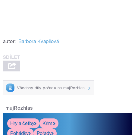
autor:
Barbora Kvapilová
Všechny díly pořadu na mujRozhlas
mujRozhlas
Hry a četby
Krimi
Pohádky
Pořady