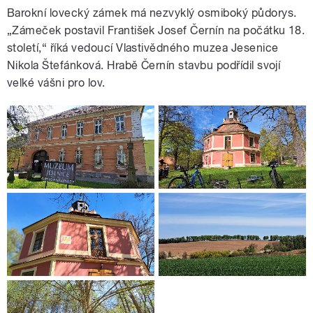
Barokní lovecký zámek má nezvyklý osmiboký půdorys.
„Zámeček postavil František Josef Černín na počátku 18.
století,“ říká vedoucí Vlastivědného muzea Jesenice
Nikola Štefánková. Hrabě Černín stavbu podřídil svojí
velké vášni pro lov.