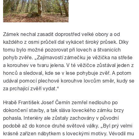
Zámek nechal zasadit doprostřed velké obory a od
každého z osmi průčelí dal vykácet široký průsek. Díky
tomu bylo možné pozorovat při lovech a štvanicích
pohyb zvěře. „Zajímavostí zámečku je věžička na střeše
a korouhev ve tvaru jelena. V té věžičce zůstával jeden z
honců a sledoval, kde se v lese pohybuje zvěř. A potom
udával pomocí plechové korouhve lovcům směr, kudy se
za prchající zvěří vydat.“
Hrabě František Josef Černín zemřel nedlouho po
dokončení stavby, a tak sláva loveckého zámku brzy
pohasla. Interiéry ale zůstaly zachovány v původní
podobě až do konce druhé světové války. „Byl prý velmi
krásně zařízen nábytkem s loveckými motivy. Vévodil mu