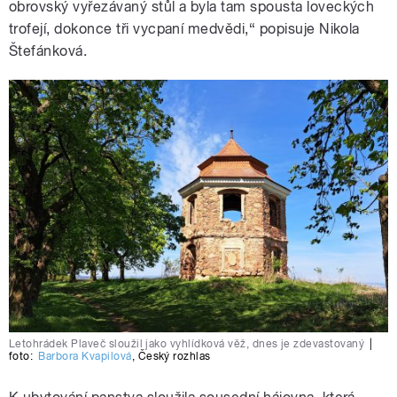
obrovský vyřezávaný stůl a byla tam spousta loveckých
trofejí, dokonce tři vycpaní medvědi,“ popisuje Nikola
Štefánková.
Letohrádek Plaveč sloužil jako vyhlídková věž, dnes je zdevastovaný
|
foto:
Barbora Kvapilová
,
Český rozhlas