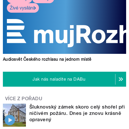
Živé vysílání
Audiosvět Českého rozhlasu na jednom místě
Jak nás naladíte na DABu
VÍCE Z POŘADU
Šluknovský zámek skoro celý shořel při
ničivém požáru. Dnes je znovu krásně
opravený