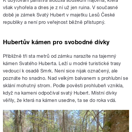
K ubytování panstva sloužila sousední hájovna, která
však vyhořela a dnes je z ní už jen ruina. V současné
době je zámek Svatý Hubert v majetku Lesů České
republiky a není pro veřejnost běžně přístupný.
Hubertův kámen pro svobodné dívky
Přibližně tři sta metrů od zámku narazíte na tajemný
kámen Svatého Huberta. Leží u modré turistické trasy
vedoucí k osadě Smrk. Není sice nijak označený, ale
poznáte ho snadno. Nad velkým balvanem s prohlubní se
sklání mohutný strom. Podle pověsti prohlubeň vznikla,
když na kameni odpočíval svatý Hubert. Místní dívky
věřily, že která na kámen usedne, ta se do roka vdá.