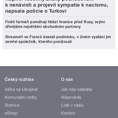
k nenávisti a projevil sympatie k nacismu,
napsala policie o Turkovi
Finští farmáři pomáhají hlídat hranice před Rusy, svými
dřívějšími největšími obchodními partnery
Streameři ve Francii dostali podmínku, v živém vysílání jim
zemřel společník, kterého ponižovali
Český rozhlas
O nás
Válka na Ukrajině
Jak nás naladíte
Komunální volby
Nápověda
Stanice
Lidé v rádiu
eShop
Kariéra