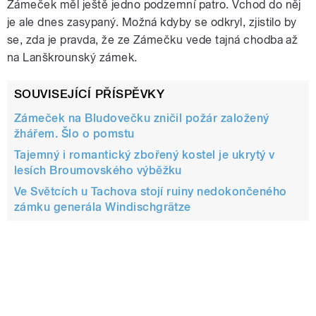
Zámeček měl ještě jedno podzemní patro. Vchod do něj
je ale dnes zasypaný. Možná kdyby se odkryl, zjistilo by
se, zda je pravda, že ze Zámečku vede tajná chodba až
na Lanškrounský zámek.
SOUVISEJÍCÍ PŘÍSPĚVKY
Zámeček na Bludovečku zničil požár založený
žhářem. Šlo o pomstu
Tajemný i romantický zbořený kostel je ukrytý v
lesích Broumovského výběžku
Ve Světcích u Tachova stojí ruiny nedokončeného
zámku generála Windischgrätze