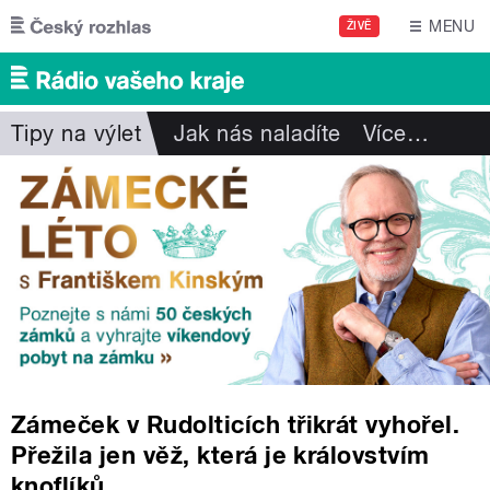
Přejít k hlavnímu obsahu
MENU
ŽIVĚ
Tipy na výlet
Jak nás naladíte
Více
…
Zámeček v Rudolticích třikrát vyhořel.
Přežila jen věž, která je královstvím
knoflíků