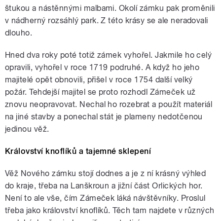
štukou a nástěnnými malbami. Okolí zámku pak proměnili
v nádherný rozsáhlý park. Z této krásy se ale neradovali
dlouho.
Hned dva roky poté totiž zámek vyhořel. Jakmile ho celý
opravili, vyhořel v roce 1719 podruhé. A když ho jeho
majitelé opět obnovili, přišel v roce 1754 další velký
požár. Tehdejší majitel se proto rozhodl Zámeček už
znovu neopravovat. Nechal ho rozebrat a použít materiál
na jiné stavby a ponechal stát je plameny nedotčenou
jedinou věž.
Království knoflíků a tajemné sklepení
Věž Nového zámku stojí dodnes a je z ní krásný výhled
do kraje, třeba na Lanškroun a jižní část Orlických hor.
Není to ale vše, čím Zámeček láká návštěvníky. Proslul
třeba jako království knoflíků. Těch tam najdete v různých