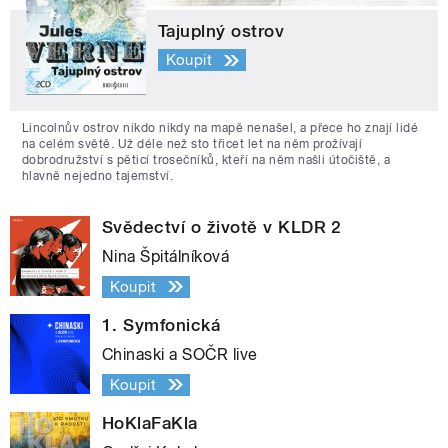
Tajuplný ostrov
Koupit
Lincolnův ostrov nikdo nikdy na mapě nenašel, a přece ho znají lidé
na celém světě. Už déle než sto třicet let na něm prožívají
dobrodružství s pěticí trosečníků, kteří na něm našli útočiště, a
hlavně nejedno tajemství.
Svědectví o životě v KLDR 2
Nina Špitálníková
Koupit
1. Symfonická
Chinaski a SOČR live
Koupit
HoKlaFaKla