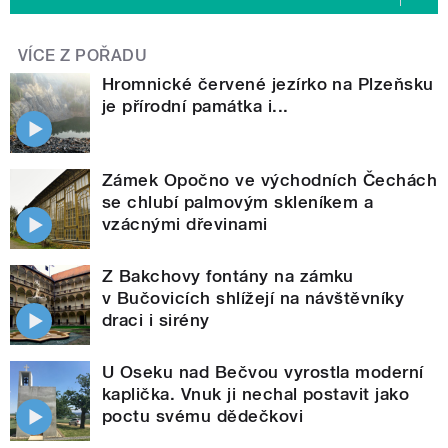
VÍCE Z POŘADU
Hromnické červené jezírko na Plzeňsku
je přírodní památka i...
Zámek Opočno ve východních Čechách
se chlubí palmovým skleníkem a
vzácnými dřevinami
Z Bakchovy fontány na zámku
v Bučovicích shlížejí na návštěvníky
draci i sirény
U Oseku nad Bečvou vyrostla moderní
kaplička. Vnuk ji nechal postavit jako
poctu svému dědečkovi