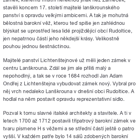
stavěli koncem 17. století majitelé lanškrounského
panství s opravdu velkými ambicemi. A tak je mohutná
bělostná barokní věž, kterou teď spíše jen zahlédnou
blýskat se uprostřed lesa lidé projíždějící obcí Rudoltice,
jen nepatrnou částí jeho někdejší krásy. Velikostně
pouhou jednou šestnáctinou.
Majitelé panství Lichtenštejnové už měli jeden zámek v
centru Lanškrouna. Zdál se jim ale příliš malý a
nepohodlný, a tak se v roce 1684 rozhodl Jan Adam
Ondřej z Lichtenštejna vybudovat zámek nový. Vybral pro
něj vrch nedaleko Lanškrouna v dnešní obci Rudoltice. A
hodlal na něm postavit opravdu reprezentativní sídlo.
Pozval k tomu slavné italské architekty a stavitele. A ti v
letech 1700 až 1712 postavili třípatrový barokní zámek ve
tvaru písmene H s věžemi a se střední částí ještě o patro
vyšší. V každém patře bylo 14 sálů zdobených barokní