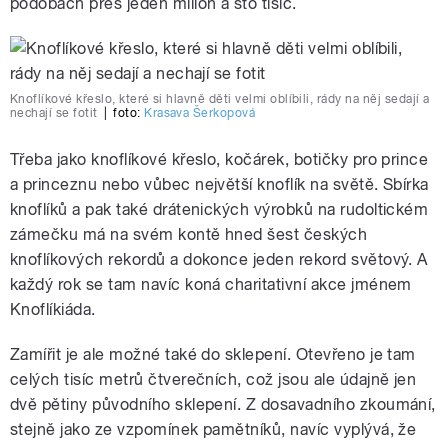
podobách přes jeden milion a sto tisíc.
Knoflíkové křeslo, které si hlavně děti velmi oblíbili, rády na něj sedají a
nechají se fotit
|
foto:
Krasava Šerkopová
Třeba jako knoflíkové křeslo, kočárek, botičky pro prince
a princeznu nebo vůbec největší knoflík na světě. Sbírka
knoflíků a pak také drátenických výrobků na rudoltickém
zámečku má na svém kontě hned šest českých
knoflíkových rekordů a dokonce jeden rekord světový. A
každý rok se tam navíc koná charitativní akce jménem
Knoflíkiáda.
Zamířit je ale možné také do sklepení. Otevřeno je tam
celých tisíc metrů čtverečních, což jsou ale údajně jen
dvě pětiny původního sklepení. Z dosavadního zkoumání,
stejně jako ze vzpomínek pamětníků, navíc vyplývá, že