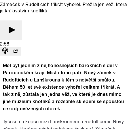
Zámeček v Rudolticích třikrát vyhořel. Přežila jen věž, která
je královstvím knoflíků
2:58
Měl být jedním z nejhonosnějších barokních sídel v
Pardubickém kraji. Místo toho patří Nový zámek v
Rudolticích u Lanškrouna k těm s největší smůlou.
Během 50 let své existence vyhořel celkem třikrát. A
tak z něj zůstala jen jedna věž, ve které je dnes mimo
jiné muzeum knoflíků a rozsáhlé sklepení se spoustou
nezodpovězených otázek.
Tyčí se na kopci mezi Lanškrounem a Rudolticemi. Nový
zámek, kterému místní neřeknou jinak než Zámeček,