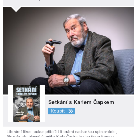
Setkání s Karlem Čapkem
Koupit
Literární fikce, pokus přiblížit literární nadsázkou spisovatele,
filozofa, ale hlavně člověka Karla Čapka trochu jinou formou.