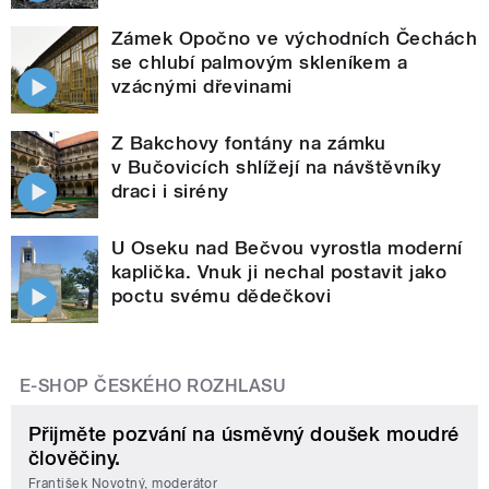
Zámek Opočno ve východních Čechách
se chlubí palmovým skleníkem a
vzácnými dřevinami
Z Bakchovy fontány na zámku
v Bučovicích shlížejí na návštěvníky
draci i sirény
U Oseku nad Bečvou vyrostla moderní
kaplička. Vnuk ji nechal postavit jako
poctu svému dědečkovi
E-SHOP ČESKÉHO ROZHLASU
Přijměte pozvání na úsměvný doušek moudré
člověčiny.
František Novotný, moderátor