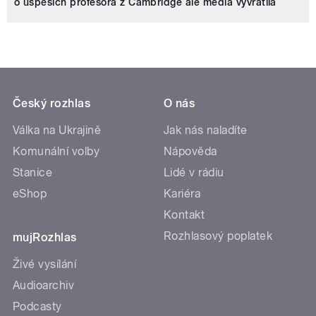
o úspěších profesora z Cambridge ale média vyvrátila
Český rozhlas
O nás
Válka na Ukrajině
Jak nás naladíte
Komunální volby
Nápověda
Stanice
Lidé v rádiu
eShop
Kariéra
Kontakt
Rozhlasový poplatek
mujRozhlas
Živé vysílání
Audioarchiv
Podcasty