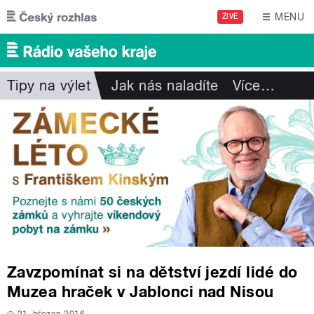
Přejít k hlavnímu obsahu
MENU
ŽIVĚ
Tipy na výlet
Jak nás naladíte
Více
…
Zavzpomínat si na dětství jezdí lidé do
Muzea hraček v Jablonci nad Nisou