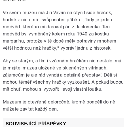
Ve svém muzeu má Jiří Vavřín na čtyři tisíce hraček,
hodně z nich má i svůj osobní příběh. „Tady je jeden
medvěd, kterého mi daroval pán z Jablonecka. Ten
medvěd byl vyměněný kolem roku 1940 za kostku
margarínu, protože v té době měly potraviny mnohem
větší hodnotu než hračky,“ vypráví jednu z historek.
Aby se starým, a tím i vzácným hračkám nic nestalo, má
je majitel muzea uložené ve skleněných vitrínách,
zájemcům je ale rád vyndá a detailně představí. Děti si
mohou téměř všechny hračky vyzkoušet. A pokud budou
mít chuť, mohou si vytvořit i svoji vlastní loutku.
Muzeum je otevřené celoročně, kromě pondělí do něj
můžete zavítat každý den.
SOUVISEJÍCÍ PŘÍSPĚVKY