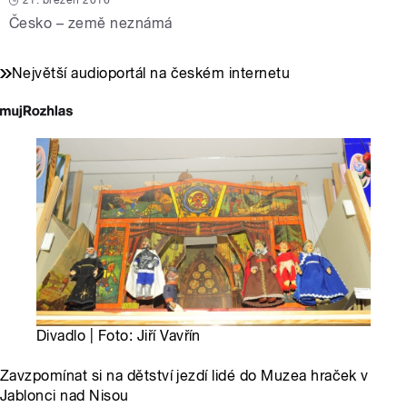
21. březen 2016
Česko – země neznámá
Největší audioportál na českém internetu
Divadlo | Foto: Jiří Vavřín
Zavzpomínat si na dětství jezdí lidé do Muzea hraček v
Jablonci nad Nisou