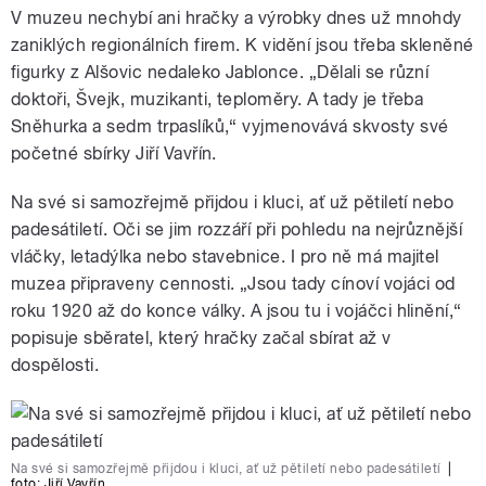
V muzeu nechybí ani hračky a výrobky dnes už mnohdy
zaniklých regionálních firem. K vidění jsou třeba skleněné
figurky z Alšovic nedaleko Jablonce. „Dělali se různí
doktoři, Švejk, muzikanti, teploměry. A tady je třeba
Sněhurka a sedm trpaslíků,“ vyjmenovává skvosty své
početné sbírky Jiří Vavřín.
Na své si samozřejmě přijdou i kluci, ať už pětiletí nebo
padesátiletí. Oči se jim rozzáří při pohledu na nejrůznější
vláčky, letadýlka nebo stavebnice. I pro ně má majitel
muzea připraveny cennosti. „Jsou tady cínoví vojáci od
roku 1920 až do konce války. A jsou tu i vojáčci hlinění,“
popisuje sběratel, který hračky začal sbírat až v
dospělosti.
Na své si samozřejmě přijdou i kluci, ať už pětiletí nebo padesátiletí
|
foto:
Jiří Vavřín