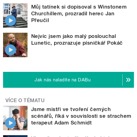
Můj tatínek si dopisoval s Winstonem
Churchillem, prozradil herec Jan
Přeučil
Nejvíc jsem jako malý poslouchal
Lunetic, prozrazuje písničkář Pokáč
Jak nás naladíte na DABu
VÍCE O TÉMATU
Jsme mistři ve tvoření černých
scénářů, říká v souvislosti se strachem
terapeut Adam Schmidt