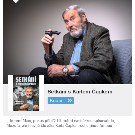
Setkání s Karlem Čapkem
Koupit
Literární fikce, pokus přiblížit literární nadsázkou spisovatele,
filozofa, ale hlavně člověka Karla Čapka trochu jinou formou.