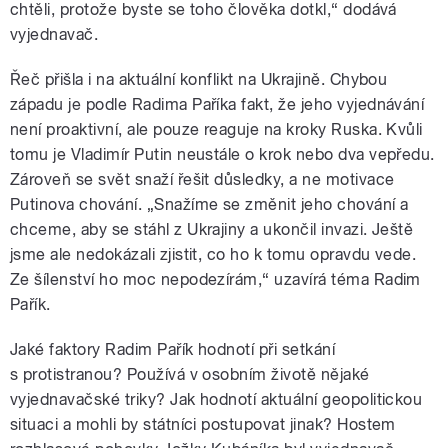
chtěli, protože byste se toho člověka dotkl,“ dodává
vyjednavač.
Řeč přišla i na aktuální konflikt na Ukrajině. Chybou
západu je podle Radima Paříka fakt, že jeho vyjednávání
není proaktivní, ale pouze reaguje na kroky Ruska. Kvůli
tomu je Vladimír Putin neustále o krok nebo dva vepředu.
Zároveň se svět snaží řešit důsledky, a ne motivace
Putinova chování. „Snažíme se změnit jeho chování a
chceme, aby se stáhl z Ukrajiny a ukončil invazi. Ještě
jsme ale nedokázali zjistit, co ho k tomu opravdu vede.
Ze šílenství ho moc nepodezírám,“ uzavírá téma Radim
Pařík.
Jaké faktory Radim Pařík hodnotí při setkání
s protistranou? Používá v osobním životě nějaké
vyjednavačské triky? Jak hodnotí aktuální geopolitickou
situaci a mohli by státníci postupovat jinak? Hostem