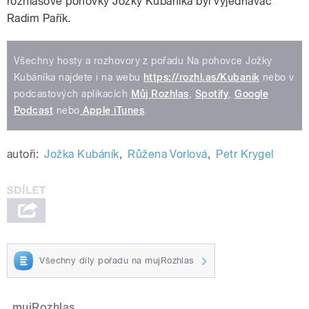
rozhlasové pohovky Jožky Kubáníka byl vyjednavač
Radim Pařík.
Všechny hosty a rozhovory z pořadu Na pohovce Jožky
Kubáníka najdete i na webu
https://rozhl.as/Kubanik
nebo v
podcastových aplikacích
Můj Rozhlas
,
Spotify
,
Google
Podcast
nebo
Apple iTunes
.
autoři:
Jožka Kubáník
,
Růžena Vorlová
,
Petr Krygel
Všechny díly pořadu na mujRozhlas
mujRozhlas