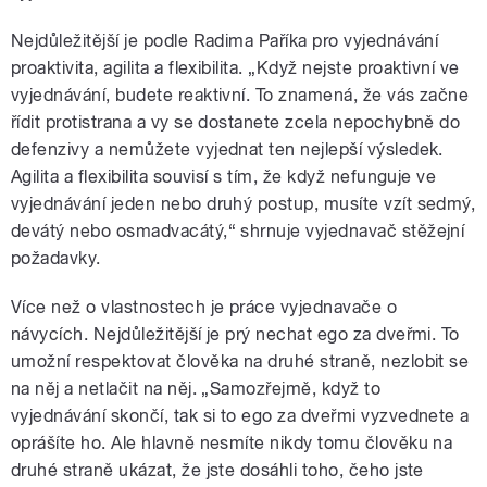
Nejdůležitější je podle Radima Paříka pro vyjednávání
proaktivita, agilita a flexibilita. „Když nejste proaktivní ve
vyjednávání, budete reaktivní. To znamená, že vás začne
řídit protistrana a vy se dostanete zcela nepochybně do
defenzivy a nemůžete vyjednat ten nejlepší výsledek.
Agilita a flexibilita souvisí s tím, že když nefunguje ve
vyjednávání jeden nebo druhý postup, musíte vzít sedmý,
devátý nebo osmadvacátý,“ shrnuje vyjednavač stěžejní
požadavky.
Více než o vlastnostech je práce vyjednavače o
návycích. Nejdůležitější je prý nechat ego za dveřmi. To
umožní respektovat člověka na druhé straně, nezlobit se
na něj a netlačit na něj. „Samozřejmě, když to
vyjednávání skončí, tak si to ego za dveřmi vyzvednete a
oprášíte ho. Ale hlavně nesmíte nikdy tomu člověku na
druhé straně ukázat, že jste dosáhli toho, čeho jste