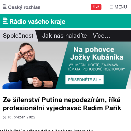
Přejít k hlavnímu obsahu
MENU
ŽIVĚ
Společnost
Jak nás naladíte
Více
…
Ze šílenství Putina nepodezírám, říká
profesionální vyjednavač Radim Pařík
13. březen 2022