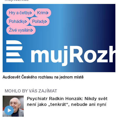
Hry a četby
Krimi
Pohádky
Pořady
Živé vysílání
Audiosvět Českého rozhlasu na jednom místě
MOHLO BY VÁS ZAJÍMAT
Psychiatr Radkin Honzák: Nikdy svět
není jako „tenkrát“, nebude ani nyní