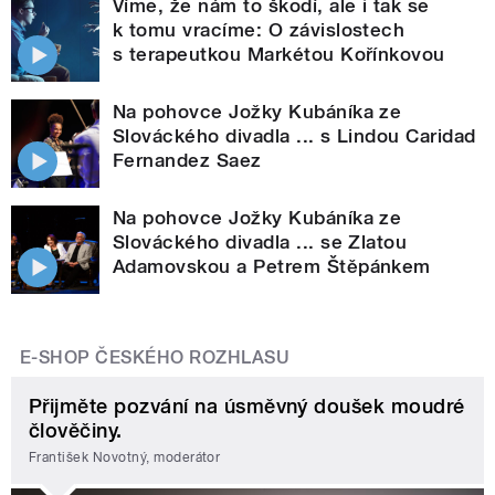
Víme, že nám to škodí, ale i tak se
k tomu vracíme: O závislostech
s terapeutkou Markétou Kořínkovou
Na pohovce Jožky Kubáníka ze
Slováckého divadla ... s Lindou Caridad
Fernandez Saez
Na pohovce Jožky Kubáníka ze
Slováckého divadla ... se Zlatou
Adamovskou a Petrem Štěpánkem
E-SHOP ČESKÉHO ROZHLASU
Přijměte pozvání na úsměvný doušek moudré
člověčiny.
František Novotný, moderátor