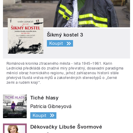
Šikmý kostel 3
Koupit
Románová kronika ztraceného města - léta 1945–1961. Karin
Lednická předkládá do značné míry převratný, dosavadní paradigma
měnící obraz hornického regionu, jehož zahlazenou historii stále
překrývá tlustá vrstva mýtů a zakořeněných stereotypů o „černé
zemi a rudém kraji“.
Tiché hlasy
Patricia Gibneyová
Koupit
Děkovačky Libuše Švormové