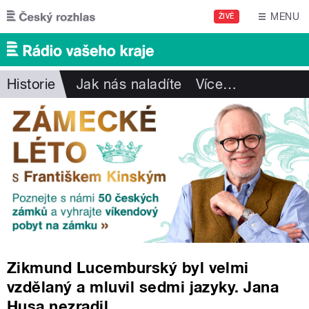
Přejít k hlavnímu obsahu
MENU
ŽIVĚ
Historie
Jak nás naladíte
Více
…
Zikmund Lucemburský byl velmi
vzdělaný a mluvil sedmi jazyky. Jana
Husa nezradil