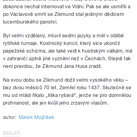
dokonce nechal internovat ve Vídni. Pak se ale usmířili a
po Václavově smrti se Zikmund stal jediným dědicem
lucemburského panství.
Byl velmi vzdělaný, mluvil sedmi jazyky a měl v oblibě
rytířské turnaje. Kostnický koncil, který sice ukončil
papežské schizma, ale také vedl k husitským válkám, má
v zahraničí úplně jiné vyznění než v Čechách. Stejně tak
není pravdou, že Zikmund Jana Husa zradil.
Na svou dobu se Zikmund dožil velmi vysokého věku –
bez dvou měsíců 70 let. Zemřel roku 1437. Skutečně se
mu od mládí říkalo „liška ryšavá“, jenže ne pro domnělou
prohnanost, ale jen kvůli jeho zrzavým vlasům.
autor:
Marek Mojžíšek