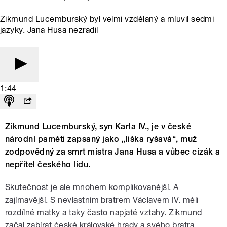
Zikmund Lucemburský byl velmi vzdělaný a mluvil sedmi
jazyky. Jana Husa nezradil
1:44
Zikmund Lucemburský, syn Karla IV., je v české
národní paměti zapsaný jako „liška ryšavá“, muž
zodpovědný za smrt mistra Jana Husa a vůbec cizák a
nepřítel českého lidu.
Skutečnost je ale mnohem komplikovanější. A
zajímavější. S nevlastním bratrem Václavem IV. měli
rozdílné matky a taky často napjaté vztahy. Zikmund
začal zabírat české královské hrady a svého bratra