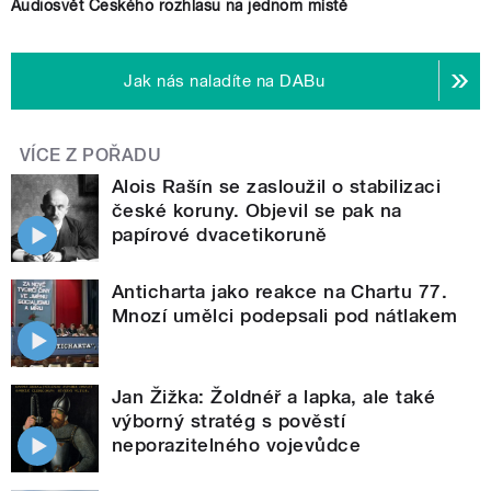
Audiosvět Českého rozhlasu na jednom místě
Jak nás naladíte na DABu
VÍCE Z POŘADU
Alois Rašín se zasloužil o stabilizaci
české koruny. Objevil se pak na
papírové dvacetikoruně
Anticharta jako reakce na Chartu 77.
Mnozí umělci podepsali pod nátlakem
Jan Žižka: Žoldnéř a lapka, ale také
výborný stratég s pověstí
neporazitelného vojevůdce