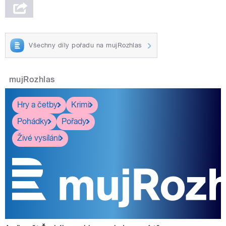
Všechny díly pořadu na mujRozhlas
mujRozhlas
Hry a četby
Krimi
Pohádky
Pořady
Živé vysílání