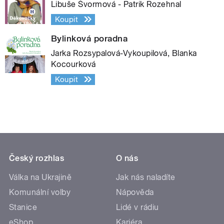
Libuše Švormová - Patrik Rozehnal
Koupit
Bylinková poradna
Jarka Rozsypalová-Vykoupilová, Blanka
Kocourková
Koupit
Český rozhlas
O nás
Válka na Ukrajině
Jak nás naladíte
Komunální volby
Nápověda
Stanice
Lidé v rádiu
eShop
Kariéra