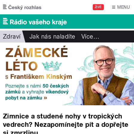
Přejít k hlavnímu obsahu
MENU
ŽIVĚ
Zdraví
Jak nás naladíte
Více
…
Zimnice a studené nohy v tropických
vedrech? Nezapomínejte pít a dopřejte
si zmrzlinu