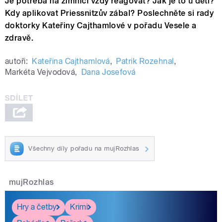
Je potřeba na zimnici vždy reagovat? Jak je to u dětí?
Kdy aplikovat Priessnitzův zábal? Poslechněte si rady
doktorky Kateřiny Cajthamlové v pořadu Vesele a
zdravě.
autoři:
Kateřina Cajthamlová
,
Patrik Rozehnal
,
Markéta Vejvodová
,
Dana Josefová
Všechny díly pořadu na mujRozhlas
mujRozhlas
Hry a četby
Krimi