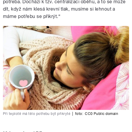
potřeba. Dochází k tzv. centralizaci oběhu, a to se může
dít, když nám klesá krevní tlak, musíme si lehnout a
máme potřebu se přikrýt.“
Při teplotě má tělo potřebu být přikryté
|
foto:
CC0 Public domain