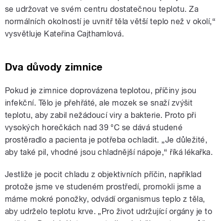
se udržovat ve svém centru dostatečnou teplotu. Za
normálních okolností je uvnitř těla větší teplo než v okolí,“
vysvětluje Kateřina Cajthamlová.
Dva důvody zimnice
Pokud je zimnice doprovázena teplotou, příčiny jsou
infekční. Tělo je přehřáté, ale mozek se snaží zvýšit
teplotu, aby zabil nežádoucí viry a bakterie. Proto při
vysokých horečkách nad 39 °C se dává studené
prostěradlo a pacienta je potřeba ochladit. „Je důležité,
aby také pil, vhodné jsou chladnější nápoje,“ říká lékařka.
Jestliže je pocit chladu z objektivních příčin, například
protože jsme ve studeném prostředí, promokli jsme a
máme mokré ponožky, odvádí organismus teplo z těla,
aby udrželo teplotu krve. „Pro život udržující orgány je to