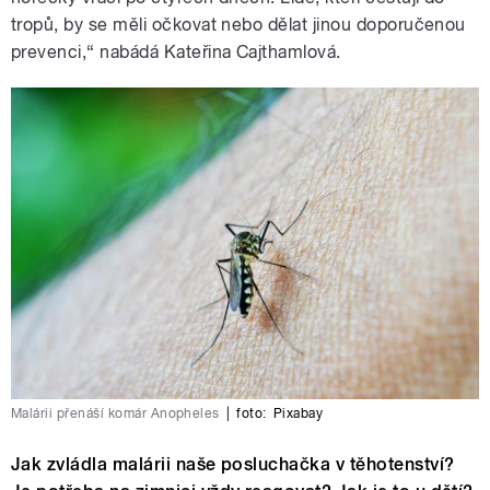
tropů, by se měli očkovat nebo dělat jinou doporučenou
prevenci,“ nabádá Kateřina Cajthamlová.
Malárii přenáší komár Anopheles
|
foto:
Pixabay
Jak zvládla malárii naše posluchačka v těhotenství?