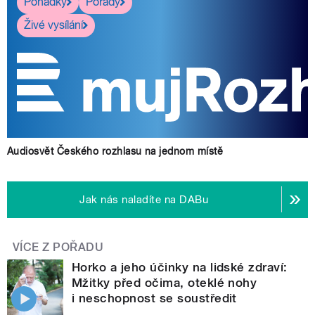
Pohádky
Pořady
Živé vysílání
Audiosvět Českého rozhlasu na jednom místě
Jak nás naladíte na DABu
VÍCE Z POŘADU
Horko a jeho účinky na lidské zdraví:
Mžitky před očima, oteklé nohy
i neschopnost se soustředit