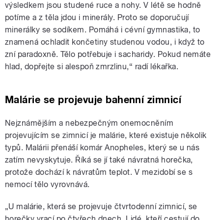
výsledkem jsou studené ruce a nohy. V létě se hodně
potíme a z těla jdou i minerály. Proto se doporučují
minerálky se sodíkem. Pomáhá i cévní gymnastika, to
znamená ochladit končetiny studenou vodou, i když to
zní paradoxně. Tělo potřebuje i sacharidy. Pokud nemáte
hlad, dopřejte si alespoň zmrzlinu,“ radí lékařka.
Malárie se projevuje bahenní zimnicí
Nejznámějším a nebezpečným onemocněním
projevujícím se zimnicí je malárie, které existuje několik
typů. Malárii přenáší komár Anopheles, který se u nás
zatím nevyskytuje. Říká se jí také návratná horečka,
protože dochází k návratům teplot. V mezidobí se s
nemocí tělo vyrovnává.
„U malárie, která se projevuje čtvrtodenní zimnicí, se
horečky vrací po čtyřech dnech. Lidé, kteří cestují do