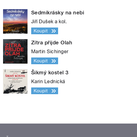
Sedmikrásky na nebi
Jiří Dušek a kol.
Koupit
Zítra přijde Olah
Martin Sichinger
Koupit
Šikmý kostel 3
Karin Lednická
Koupit