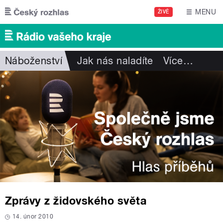
Přejít k hlavnímu obsahu
MENU
ŽIVĚ
Náboženství
Jak nás naladíte
Více
…
Zprávy z židovského světa
14. únor 2010