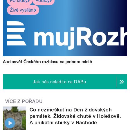
Pohádky
Pořady
Živé vysílání
Audiosvět Českého rozhlasu na jednom místě
Jak nás naladíte na DABu
VÍCE Z POŘADU
Co nezmeškat na Den židovských
památek. Židovské chutě v Holešově.
A unikátní sbírky v Náchodě