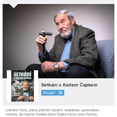
Setkání s Karlem Čapkem
Koupit
Literární fikce, pokus přiblížit literární nadsázkou spisovatele,
filozofa, ale hlavně člověka Karla Čapka trochu jinou formou.