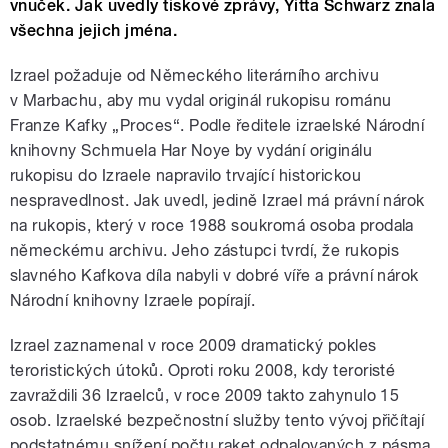
vnuček. Jak uvedly tiskové zprávy, Yitta Schwarz znala
všechna jejich jména.
Izrael požaduje od Německého literárního archivu
v Marbachu, aby mu vydal originál rukopisu románu
Franze Kafky „Proces“. Podle ředitele izraelské Národní
knihovny Schmuela Har Noye by vydání originálu
rukopisu do Izraele napravilo trvající historickou
nespravedlnost. Jak uvedl, jedině Izrael má právní nárok
na rukopis, který v roce 1988 soukromá osoba prodala
německému archivu. Jeho zástupci tvrdí, že rukopis
slavného Kafkova díla nabyli v dobré víře a právní nárok
Národní knihovny Izraele popírají.
Izrael zaznamenal v roce 2009 dramatický pokles
teroristických útoků. Oproti roku 2008, kdy teroristé
zavraždili 36 Izraelců, v roce 2009 takto zahynulo 15
osob. Izraelské bezpečnostní služby tento vývoj přičítají
podstatnému snížení počtu raket odpalovaných z pásma