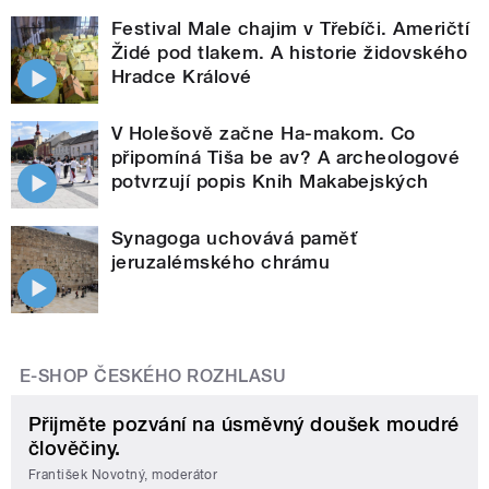
Festival Male chajim v Třebíči. Američtí
Židé pod tlakem. A historie židovského
Hradce Králové
V Holešově začne Ha-makom. Co
připomíná Tiša be av? A archeologové
potvrzují popis Knih Makabejských
Synagoga uchovává paměť
jeruzalémského chrámu
E-SHOP ČESKÉHO ROZHLASU
Přijměte pozvání na úsměvný doušek moudré
člověčiny.
František Novotný, moderátor