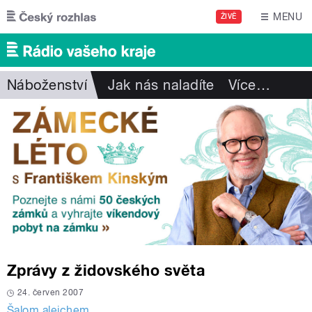
Přejít k hlavnímu obsahu
MENU
ŽIVĚ
Náboženství
Jak nás naladíte
Více
…
Zprávy z židovského světa
24. červen 2007
Šalom alejchem