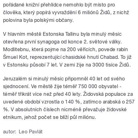
pořádané knižní přehlídce nemohlo být místo pro
člověka, který popírá vyvraždění 6 miliónů Židů, z nichž
polovina byla polskými občany.
V hlavním městě Estonska Tallinu byla minulý měsíc
otevřena první synagoga od konce 2. světové války.
Modlitebnu, která pojme na 200 věřících, povede rabín
Šmuel Kot, reprezentující chasidské hnutí Chabad. To již
v Estonsku působí 7 let. V zemi žije na 3000 tisíce Židů.
Jeruzalém si minulý měsíc připomněl 40 let od svého
sjednocení. Ve městě žije téměř 750 000 obyvatel -
téměř třikrát více než před 40 lety. Židovská populace za
uvedené období vzrostla o 140 %, zatímco arabská o 257
%. V absolutních číslech nicméně převažuje židovské
etnikum, jehož počet se blíží půl miliónu.
autor:
Leo Pavlát