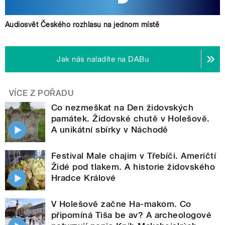
Audiosvět Českého rozhlasu na jednom místě
Jak nás naladíte na DABu
VÍCE Z POŘADU
Co nezmeškat na Den židovských
památek. Židovské chutě v Holešově.
A unikátní sbírky v Náchodě
Festival Male chajim v Třebíči. Američtí
Židé pod tlakem. A historie židovského
Hradce Králové
V Holešově začne Ha-makom. Co
připomíná Tiša be av? A archeologové