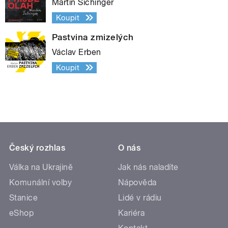
Martin Sichinger
Koupit
Pastvina zmizelých
Václav Erben
Koupit
Český rozhlas
O nás
Válka na Ukrajině
Jak nás naladíte
Komunální volby
Nápověda
Stanice
Lidé v rádiu
eShop
Kariéra