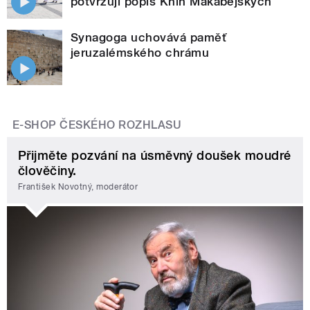
potvrzují popis Knih Makabejských
Synagoga uchovává paměť
jeruzalémského chrámu
E-SHOP ČESKÉHO ROZHLASU
Přijměte pozvání na úsměvný doušek moudré
člověčiny.
František Novotný, moderátor