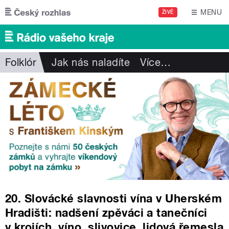
Přejít k hlavnímu obsahu
MENU
ŽIVĚ
Folklór
Jak nás naladíte
Více
…
20. Slovácké slavnosti vína v Uherském
Hradišti: nadšení zpěváci a tanečníci
v krojích, víno, slivovice, lidová řemesla