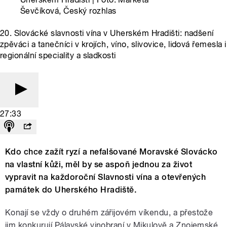
Ševčíková, Český rozhlas
20. Slovácké slavnosti vína v Uherském Hradišti: nadšení
zpěváci a tanečníci v krojích, víno, slivovice, lidová řemesla i
regionální speciality a sladkosti
27:33
Kdo chce zažít ryzí a nefalšované Moravské Slovácko
na vlastní kůži, měl by se aspoň jednou za život
vypravit na každoroční Slavnosti vína a otevřených
památek do Uherského Hradiště.
Konají se vždy o druhém zářijovém víkendu, a přestože
jim konkurují Pálavské vinobraní v Mikulově a Znojemské