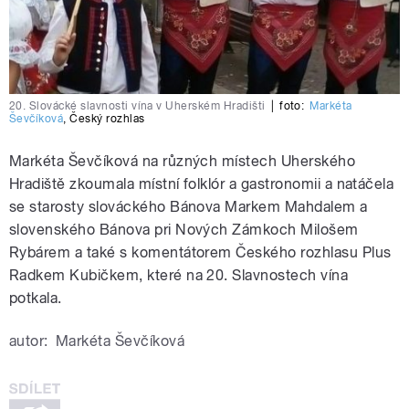
20. Slovácké slavnosti vína v Uherském Hradišti
|
foto:
Markéta
Ševčíková
,
Český rozhlas
Markéta Ševčíková na různých místech Uherského
Hradiště zkoumala místní folklór a gastronomii a natáčela
se starosty slováckého Bánova Markem Mahdalem a
slovenského Bánova pri Nových Zámkoch Milošem
Rybárem a také s komentátorem Českého rozhlasu Plus
Radkem Kubičkem, které na 20. Slavnostech vína
potkala.
autor:
Markéta Ševčíková