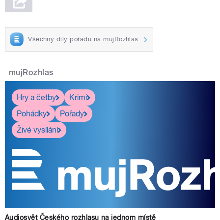
Všechny díly pořadu na mujRozhlas
mujRozhlas
Hry a četby
Krimi
Pohádky
Pořady
Živé vysílání
Audiosvět Českého rozhlasu na jednom místě