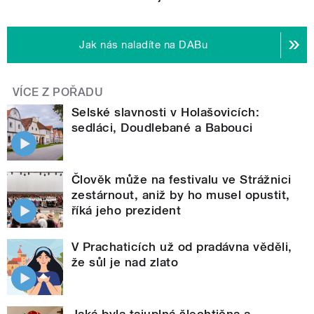
Jak nás naladíte na DABu
VÍCE Z POŘADU
Selské slavnosti v Holašovicích:
sedláci, Doudlebané a Babouci
Člověk může na festivalu ve Strážnici
zestárnout, aniž by ho musel opustit,
říká jeho prezident
V Prachaticích už od pradávna věděli,
že sůl je nad zlato