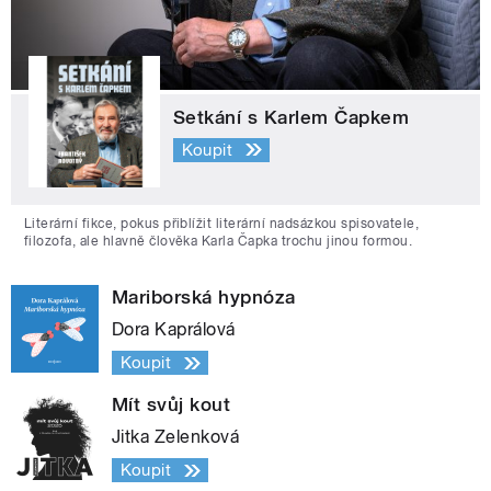
Setkání s Karlem Čapkem
Koupit
Literární fikce, pokus přiblížit literární nadsázkou spisovatele,
filozofa, ale hlavně člověka Karla Čapka trochu jinou formou.
Mariborská hypnóza
Dora Kaprálová
Koupit
Mít svůj kout
Jitka Zelenková
Koupit