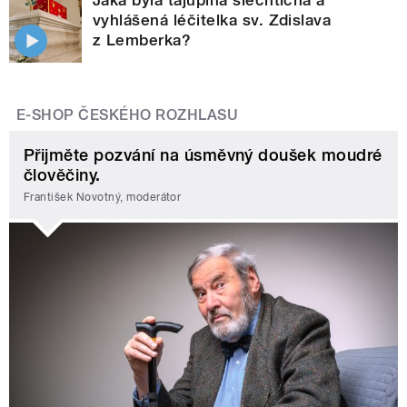
Jaká byla tajuplná šlechtična a
vyhlášená léčitelka sv. Zdislava
z Lemberka?
E-SHOP ČESKÉHO ROZHLASU
Přijměte pozvání na úsměvný doušek moudré
člověčiny.
František Novotný, moderátor