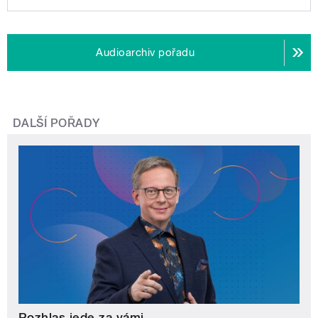
Audioarchiv pořadu
DALŠÍ POŘADY
Rozhlas jede za vámi