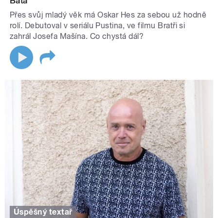
Baťa
Přes svůj mladý věk má Oskar Hes za sebou už hodně
rolí. Debutoval v seriálu Pustina, ve filmu Bratři si
zahrál Josefa Mašína. Co chystá dál?
Úspěšný textař