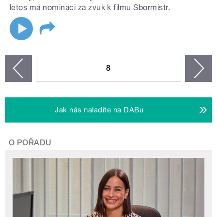
letos má nominaci za zvuk k filmu Sbormistr.
STRÁNKY
8
n
zí
Jak nás naladíte na DABu
O POŘADU