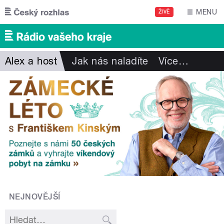
Přejít k hlavnímu obsahu
MENU
ŽIVĚ
Alex a host
Jak nás naladíte
Více
…
NEJNOVĚJŠÍ