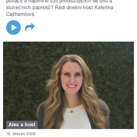
potlačit a naplno si užít prodlužujících se dnů a
slunečních paprsků? Radí dnešní host Kateřina
Cajthamlová.
Alex a host
16. březen 2026