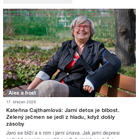
Alex a host
17. březen 2026
Kateřina Cajthamlová: Jarní detox je blbost.
Zelený ječmen se jedl z hladu, když došly
zásoby
Jaro se blíží a s ním i jarní únava. Jak jarní depresi