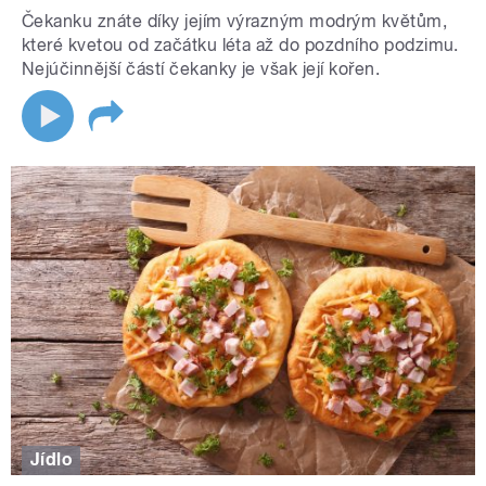
Čekanku znáte díky jejím výrazným modrým květům,
které kvetou od začátku léta až do pozdního podzimu.
Nejúčinnější částí čekanky je však její kořen.
Jídlo