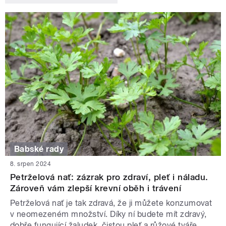
Babské rady
8. srpen 2024
Petrželová nať: zázrak pro zdraví, pleť i náladu.
Zároveň vám zlepší krevní oběh i trávení
Petrželová nať je tak zdravá, že ji můžete konzumovat
v neomezeném množství. Díky ní budete mít zdravý,
dobře fungující žaludek, čistou pleť a růžové tváře.