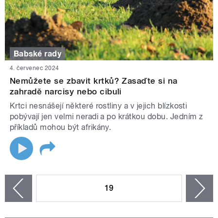
Babské rady
4. červenec 2024
Nemůžete se zbavit krtků? Zasaďte si na
zahradě narcisy nebo cibuli
Krtci nesnášejí některé rostliny a v jejich blízkosti
pobývají jen velmi neradi a po krátkou dobu. Jedním z
příkladů mohou být afrikány.
STRÁNKY
19
n
zí