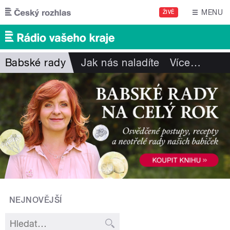
Přejít k hlavnímu obsahu
MENU
ŽIVĚ
Babské rady
Jak nás naladíte
Více
…
NEJNOVĚJŠÍ