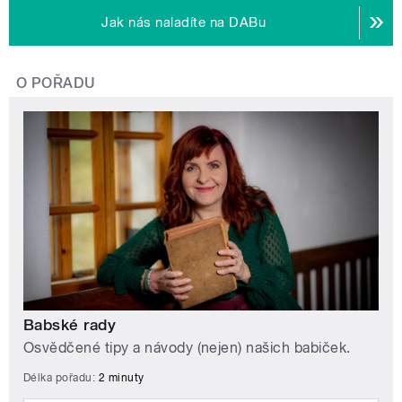
Jak nás naladíte na DABu
O POŘADU
Babské rady
Osvědčené tipy a návody (nejen) našich babiček.
Délka pořadu:
2 minuty