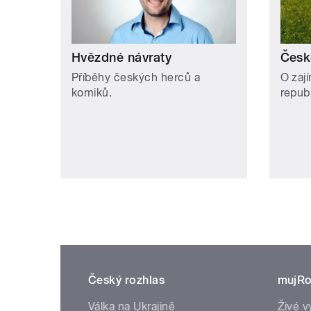
Hvězdné návraty
Česk
Příběhy českých herců a
O zaj
komiků.
repub
Český rozhlas
mujRo
Válka na Ukrajině
Živé v