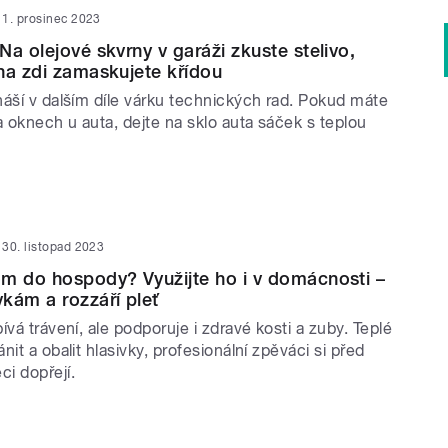
1. prosinec 2023
Na olejové skvrny v garáži zkuste stelivo,
na zdi zamaskujete křídou
náší v dalším díle várku technických rad. Pokud máte
 oknech u auta, dejte na sklo auta sáček s teplou
30. listopad 2023
m do hospody? Využijte ho i v domácnosti –
kám a rozzáří pleť
ívá trávení, ale podporuje i zdravé kosti a zuby. Teplé
nit a obalit hlasivky, profesionální zpěváci si před
i dopřejí.