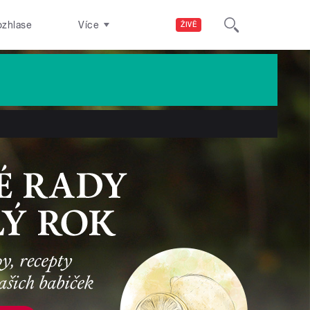
ozhlase
Více
ŽIVĚ