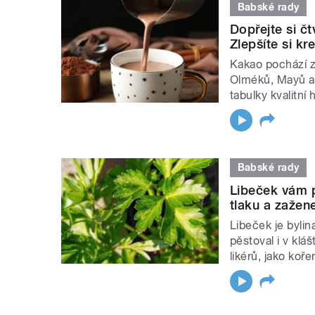
Babské rady
Dopřejte si č
Zlepšíte si k
Kakao pochází ze
Olméků, Mayů a 
tabulky kvalitní
Babské rady
Libeček vám p
tlaku a zažen
Libeček je bylin
pěstoval i v klá
likérů, jako koře