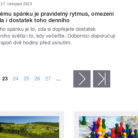
27. listopad 2023
ému spánku je pravidelný rytmus, omezení
a i dostatek toho denního
o spánku je to, zda si dopřejete dostatek
ího světla i to, kdy večeříte. Odborníci doporučují
lespoň dvě hodiny před usnutím.
23
24
25
26
27
…
následující ›
poslední »