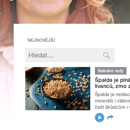
NEJNOVĚJŠÍ
Babské rady
Špalda je pln
lívanců, zrn
Špalda je nešlec
minerálů i vlákn
čelit škůdcům i