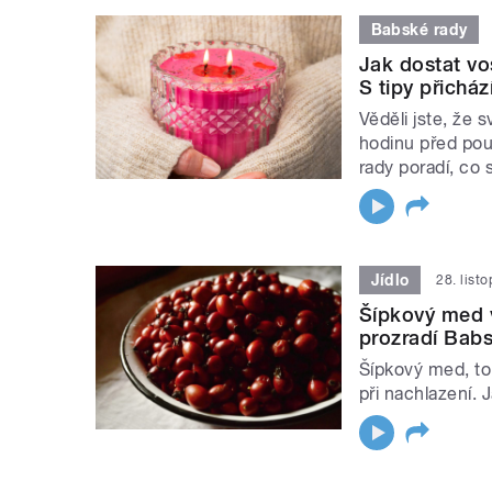
Babské rady
Jak dostat vo
S tipy přichá
Věděli jste, že 
hodinu před pou
rady poradí, co 
Jídlo
28. list
Šípkový med v
prozradí Bab
Šípkový med, to 
při nachlazení. 