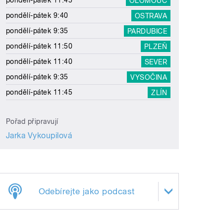
pondělí-pátek 11:45
OLOMOUC
pondělí-pátek 9:40
OSTRAVA
pondělí-pátek 9:35
PARDUBICE
pondělí-pátek 11:50
PLZEŇ
pondělí-pátek 11:40
SEVER
pondělí-pátek 9:35
VYSOČINA
pondělí-pátek 11:45
ZLÍN
Pořad připravují
Jarka Vykoupilová
Odebírejte jako podcast