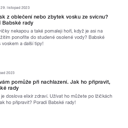
29. listopad 2023
sk z oblečení nebo zbytek vosku ze svícnu?
zí Babské rady
svíčky nekapou a také pomaleji hoří, když je asi na
žitím ponoříte do studené osolené vody? Babské
s voskem a další tipy!
opad 2023
ám pomůže při nachlazení. Jak ho připravit,
ské rady
je doslova elixír zdraví. Užívat ho můžete po lžičkách
Jak ho připravit? Poradí Babské rady!