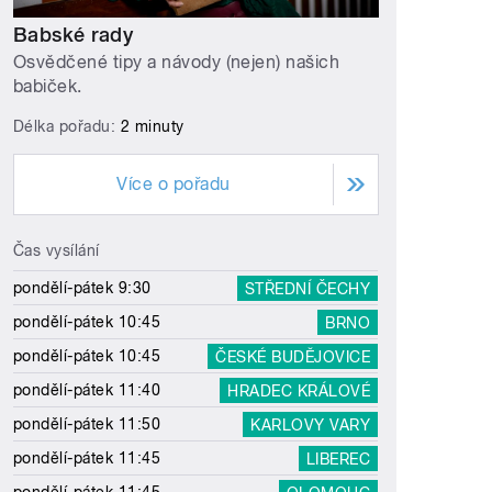
Babské rady
Osvědčené tipy a návody (nejen) našich
babiček.
Délka pořadu:
2 minuty
Více o pořadu
Čas vysílání
pondělí-pátek 9:30
STŘEDNÍ ČECHY
pondělí-pátek 10:45
BRNO
pondělí-pátek 10:45
ČESKÉ BUDĚJOVICE
pondělí-pátek 11:40
HRADEC KRÁLOVÉ
pondělí-pátek 11:50
KARLOVY VARY
pondělí-pátek 11:45
LIBEREC