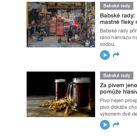
Babské rady
Babské rady: 
mastné fleky 
Babské rady při
ráno námrazu na
vodou.
Babské rady
Za pivem jeno
pomůže hlasiv
Pivo nejen prosp
pivo dokáže chrá
výkonem dvě dec