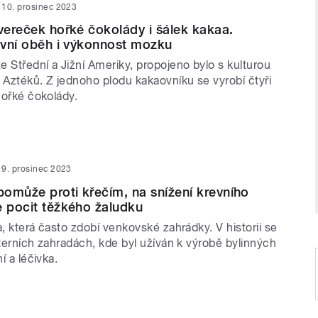
10. prosinec 2023
tvereček hořké čokolády i šálek kakaa.
revní oběh i výkonnost mozku
 Střední a Jižní Ameriky, propojeno bylo s kulturou
Aztéků. Z jednoho plodu kakaovníku se vyrobí čtyři
 hořké čokolády.
9. prosinec 2023
omůže proti křečím, na snížení krevního
e pocit těžkého žaludku
a, která často zdobí venkovské zahrádky. V historii se
šterních zahradách, kde byl užíván k výrobě bylinných
ní a léčivka.