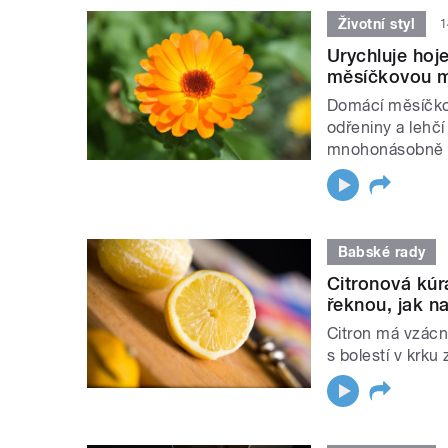
Životní styl
1
Urychluje hoj
měsíčkovou 
Domácí měsíčko
odřeniny a lehčí
mnohonásobně ur
Babské rady
Citronová kúr
řeknou, jak na
Citron má vzácn
s bolestí v krku