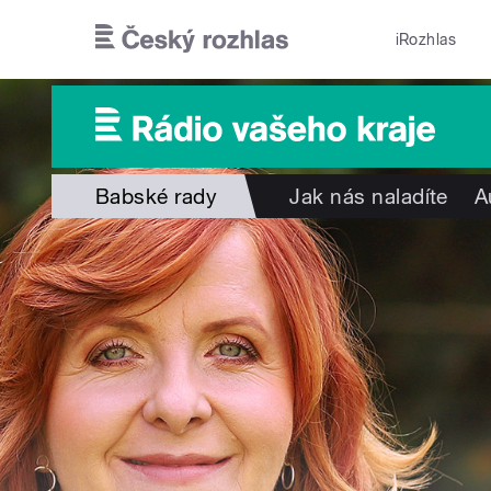
Přejít k hlavnímu obsahu
iRozhlas
Babské rady
Jak nás naladíte
A