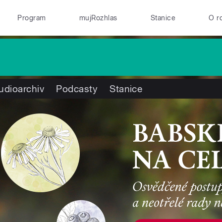
Program
mujRozhlas
Stanice
O r
udioarchiv
Podcasty
Stanice