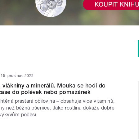
15. prosinec 2023
á vlákniny a minerálů. Mouka se hodí do
o zase do polévek nebo pomazánek
htěná prastará obilovina – obsahuje více vitaminů,
iny než běžná pšenice. Jako rostlina dokáže dobře
 výkyvům počasí.