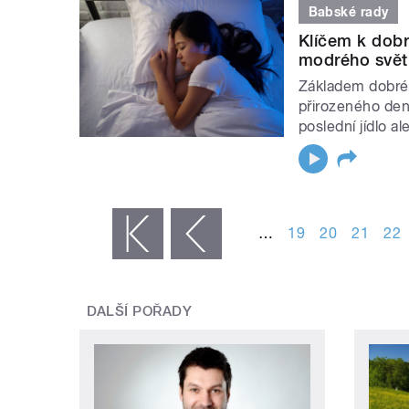
Babské rady
Klíčem k dobr
modrého světl
Základem dobréh
přirozeného denn
poslední jídlo a
STRÁNKY
…
19
20
21
22
« první
‹ předchozí
DALŠÍ POŘADY