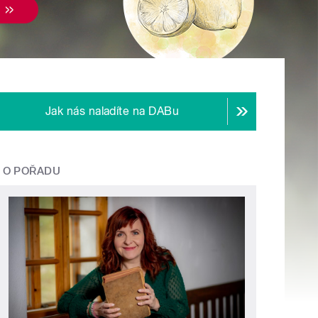
Jak nás naladíte na DABu
O POŘADU