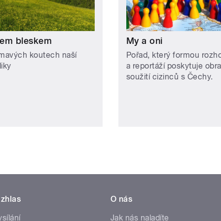
em bleskem
My a oni
ímavých koutech naší
Pořad, který formou rozh
liky
a reportáží poskytuje obr
soužití cizinců s Čechy.
zhlas
O nás
ysílání
Jak nás naladíte