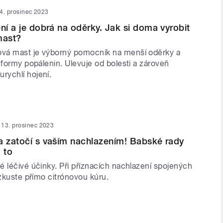
4. prosinec 2023
ení a je dobrá na oděrky. Jak si doma vyrobit
mast?
vá mast je výborný pomocník na menší oděrky a
 formy popálenin. Ulevuje od bolesti a zároveň
ychlí hojení.
13. prosinec 2023
a zatočí s vaším nachlazením! Babské rady
 to
é léčivé účinky. Při příznacích nachlazení spojených
 zkuste přímo citrónovou kúru.