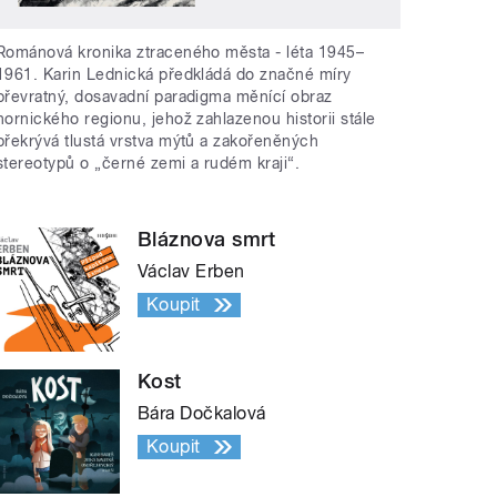
Románová kronika ztraceného města - léta 1945–
1961. Karin Lednická předkládá do značné míry
převratný, dosavadní paradigma měnící obraz
hornického regionu, jehož zahlazenou historii stále
překrývá tlustá vrstva mýtů a zakořeněných
stereotypů o „černé zemi a rudém kraji“.
Bláznova smrt
Václav Erben
Koupit
Kost
Bára Dočkalová
Koupit