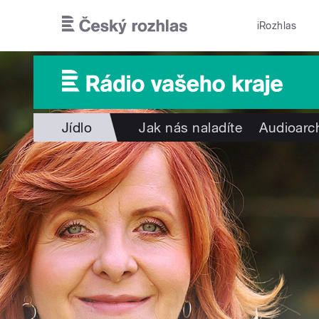
Přejít k hlavnímu obsahu
iRozhlas
Jídlo
Jak nás naladíte
Audioarc