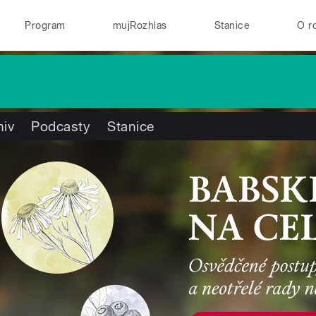
Program
mujRozhlas
Stanice
O r
hiv
Podcasty
Stanice