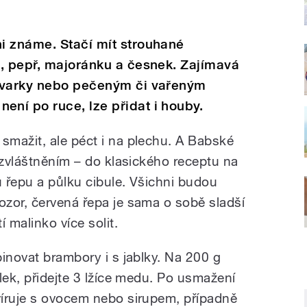
i známe. Stačí mít strouhané
l, pepř, majoránku a česnek. Zajímavá
kvarky nebo pečeným či vařeným
ní po ruce, lze přidat i houby.
mažit, ale péct i na plechu. A Babské
ozvláštněním – do klasického receptu na
 řepu a půlku cibule. Všichni budou
zor, červená řepa je sama o sobě sladší
 malinko více solit.
inovat brambory i s jablky. Na 200 g
lek, přidejte 3 lžíce medu. Po usmažení
víruje s ovocem nebo sirupem, případně