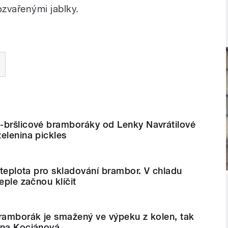
ozvařenými jablky.
-bršlicové bramboráky od Lenky Navrátilové
elenina pickles
í teplota pro skladování brambor. V chladu
eple začnou klíčit
bramborák je smažený ve výpeku z kolen, tak
ina Kociánová