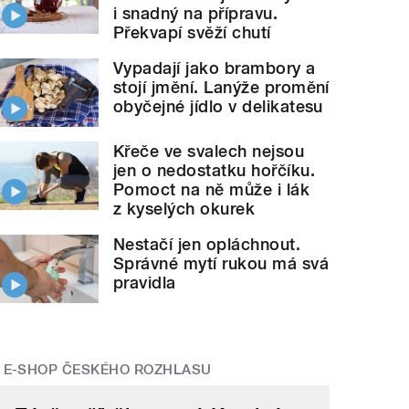
i snadný na přípravu.
Překvapí svěží chutí
Vypadají jako brambory a
stojí jmění. Lanýže promění
obyčejné jídlo v delikatesu
Křeče ve svalech nejsou
jen o nedostatku hořčíku.
Pomoct na ně může i lák
z kyselých okurek
Nestačí jen opláchnout.
Správné mytí rukou má svá
pravidla
E-SHOP ČESKÉHO ROZHLASU