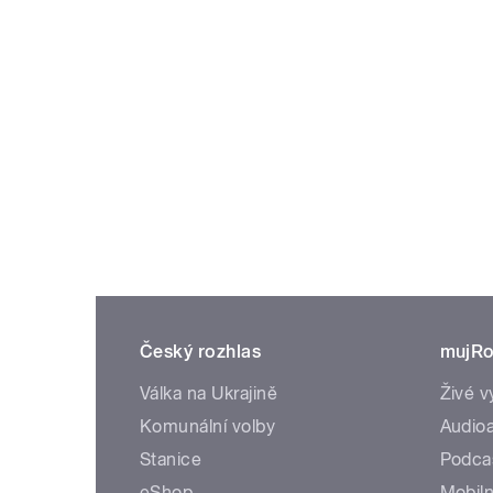
Český rozhlas
mujRo
Válka na Ukrajině
Živé v
Komunální volby
Audioa
Stanice
Podca
eShop
Mobiln