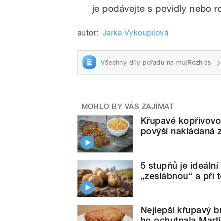
je podávejte s povidly nebo r
autor:
Jarka Vykoupilová
Všechny díly pořadu na mujRozhlas
MOHLO BY VÁS ZAJÍMAT
Křupavé kopřivovo
povýší nakládaná z
5 stupňů je ideáln
„zeslábnou“ a při t
Nejlepší křupavý 
ho ochutnala Mart