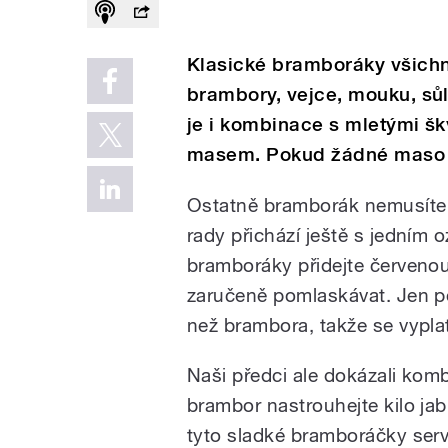
Klasické bramboráky všichn
brambory, vejce, mouku, sů
je i kombinace s mletými š
masem. Pokud žádné maso ne
Ostatně bramborák nemusíte s
rady přichází ještě s jedním 
bramboráky přidejte červenou
zaručeně pomlaskávat. Jen po
než brambora, takže se vyplatí
Naši předci ale dokázali komb
brambor nastrouhejte kilo jab
tyto sladké bramboráčky ser