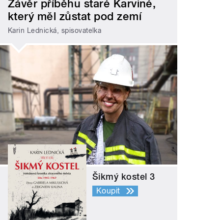
Závěr příběhu staré Karviné,
který měl zůstat pod zemí
Karin Lednická, spisovatelka
Šikmý kostel 3
Koupit