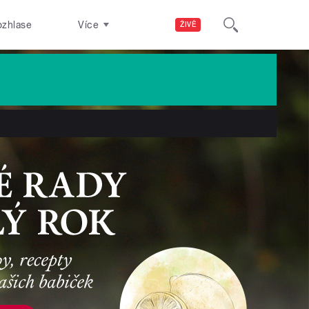
ozhlase
Více
ŽIVĚ