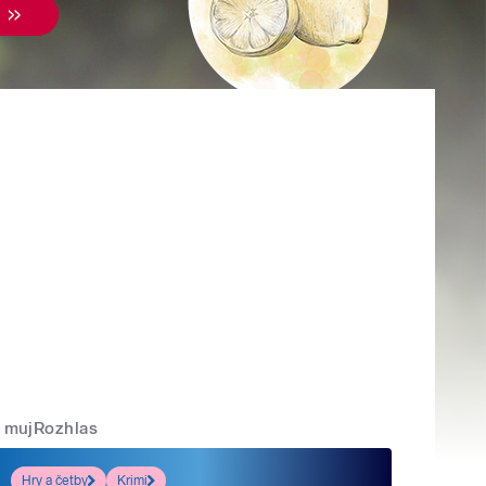
mujRozhlas
Hry a četby
Krimi