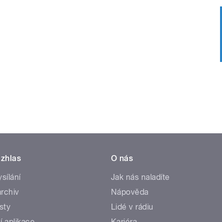
zhlas
O nás
ysílání
Jak nás naladíte
rchiv
Nápověda
sty
Lidé v rádiu
í aplikace
Kariéra