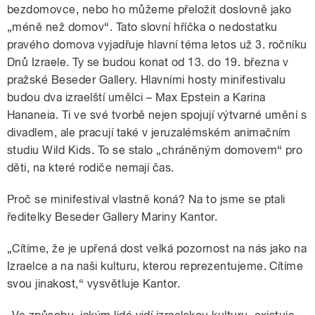
bezdomovce, nebo ho můžeme přeložit doslovně jako
„méně než domov“. Tato slovní hříčka o nedostatku
pravého domova vyjadřuje hlavní téma letos už 3. ročníku
Dnů Izraele. Ty se budou konat od 13. do 19. března v
pražské Beseder Gallery. Hlavními hosty minifestivalu
budou dva izraelští umělci – Max Epstein a Karina
Hananeia. Ti ve své tvorbě nejen spojují výtvarné umění s
divadlem, ale pracují také v jeruzalémském animačním
studiu Wild Kids. To se stalo „chráněným domovem“ pro
děti, na které rodiče nemají čas.
Proč se minifestival vlastně koná? Na to jsme se ptali
ředitelky Beseder Gallery Mariny Kantor.
„Cítíme, že je upřená dost velká pozornost na nás jako na
Izraelce a na naši kulturu, kterou reprezentujeme. Cítíme
svou jinakost,“ vysvětluje Kantor.