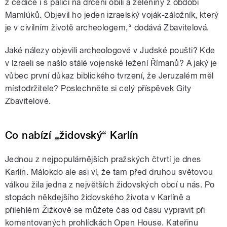
z čediče i s palicí na drcení obilí a zeleniny z období
Mamlúků. Objevil ho jeden izraelský voják-záložník, který
je v civilním životě archeologem,“ dodává Zbavitelová.
Jaké nálezy objevili archeologové v Judské poušti? Kde
v Izraeli se našlo stálé vojenské ležení Římanů? A jaký je
vůbec první důkaz biblického tvrzení, že Jeruzalém měl
místodržitele? Poslechněte si celý příspěvek Gity
Zbavitelové.
Co nabízí „židovský“ Karlín
Jednou z nejpopulárnějších pražských čtvrtí je dnes
Karlín. Málokdo ale asi ví, že tam před druhou světovou
válkou žila jedna z největších židovských obcí u nás. Po
stopách někdejšího židovského života v Karlíně a
přilehlém Žižkově se můžete čas od času vypravit při
komentovaných prohlídkách Open House. Kateřinu