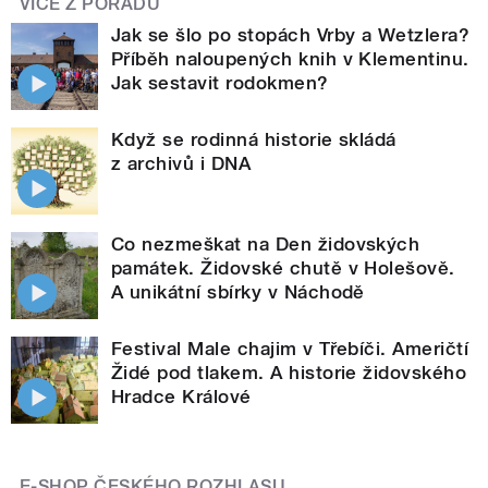
VÍCE Z POŘADU
Jak se šlo po stopách Vrby a Wetzlera?
Příběh naloupených knih v Klementinu.
Jak sestavit rodokmen?
Když se rodinná historie skládá
z archivů i DNA
Co nezmeškat na Den židovských
památek. Židovské chutě v Holešově.
A unikátní sbírky v Náchodě
Festival Male chajim v Třebíči. Američtí
Židé pod tlakem. A historie židovského
Hradce Králové
E-SHOP ČESKÉHO ROZHLASU