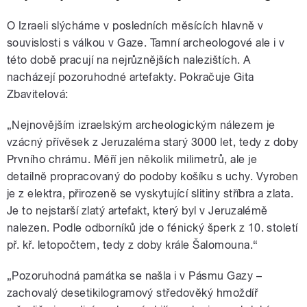
O Izraeli slýcháme v posledních měsících hlavně v
souvislosti s válkou v Gaze. Tamní archeologové ale i v
této době pracují na nejrůznějších nalezištích. A
nacházejí pozoruhodné artefakty. Pokračuje Gita
Zbavitelová:
„Nejnovějším izraelským archeologickým nálezem je
vzácný přívěsek z Jeruzaléma starý 3000 let, tedy z doby
Prvního chrámu. Měří jen několik milimetrů, ale je
detailně propracovaný do podoby košíku s uchy. Vyroben
je z elektra, přirozeně se vyskytující slitiny stříbra a zlata.
Je to nejstarší zlatý artefakt, který byl v Jeruzalémě
nalezen. Podle odborníků jde o fénický šperk z 10. století
př. kř. letopočtem, tedy z doby krále Šalomouna.“
„Pozoruhodná památka se našla i v Pásmu Gazy –
zachovalý desetikilogramový středověký hmoždíř