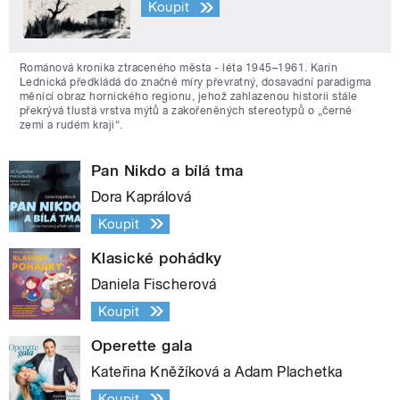
Koupit
Románová kronika ztraceného města - léta 1945–1961. Karin
Lednická předkládá do značné míry převratný, dosavadní paradigma
měnící obraz hornického regionu, jehož zahlazenou historii stále
překrývá tlustá vrstva mýtů a zakořeněných stereotypů o „černé
zemi a rudém kraji“.
Pan Nikdo a bílá tma
Dora Kaprálová
Koupit
Klasické pohádky
Daniela Fischerová
Koupit
Operette gala
Kateřina Kněžíková a Adam Plachetka
Koupit