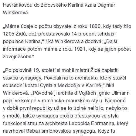
Havránkovou do židovského Karlína vzala Dagmar
Winklerová.
„Máme údaje o počtu obyvatel z roku 1890, kdy tady žilo
1205 Židů, což představovalo 14 procent tehdejší
populace Karlína,“ říká Winklerová a dodává: „Další
informace potom máme z roku 1921, kdy se jejich počet
zdvojnásobil.“
„Po polovině 19. století si mohli místní Židé zaplatit
stavbu synagogy. Povolali na to architekta, který stavěl
sousední kostel Cyrila a Medoděje v Karlíně,“ říká
Winklerová. „Původně ji architekt Vojtěch Ignác Ullmann
pojal velkolepě v románsko-maurském stylu. Nicméně
v době první republiky už se to úplně nelíbilo, nebylo to
v módě, takže synagoga prošla přestavbou ve stylu
funkcionalismu za architekta Leopolda Ehrmanna, který
navrhoval třeba i smíchovskou synagogu. Když tu