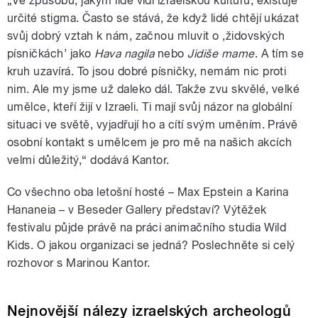
„Ve způsobu, jakým lidé vidí izraelskou kulturu, existuje
určité stigma. Často se stává, že když lidé chtějí ukázat
svůj dobrý vztah k nám, začnou mluvit o ,židovských
písničkách’ jako
Hava nagila
nebo
Jidiše mame
. A tím se
kruh uzavírá. To jsou dobré písničky, nemám nic proti
nim. Ale my jsme už daleko dál. Takže zvu skvělé, velké
umělce, kteří žijí v Izraeli. Ti mají svůj názor na globální
situaci ve světě, vyjadřují ho a cítí svým uměním. Právě
osobní kontakt s umělcem je pro mě na našich akcích
velmi důležitý,“ dodává Kantor.
Co všechno oba letošní hosté – Max Epstein a Karina
Hananeia – v Beseder Gallery představí? Výtěžek
festivalu půjde právě na práci animačního studia Wild
Kids. O jakou organizaci se jedná? Poslechněte si celý
rozhovor s Marinou Kantor.
Nejnovější nálezy izraelských archeologů