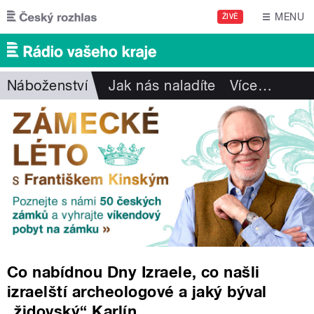
Přejít k hlavnímu obsahu
MENU
ŽIVĚ
Náboženství
Jak nás naladíte
Více
…
Co nabídnou Dny Izraele, co našli
izraelští archeologové a jaký býval
„židovský“ Karlín