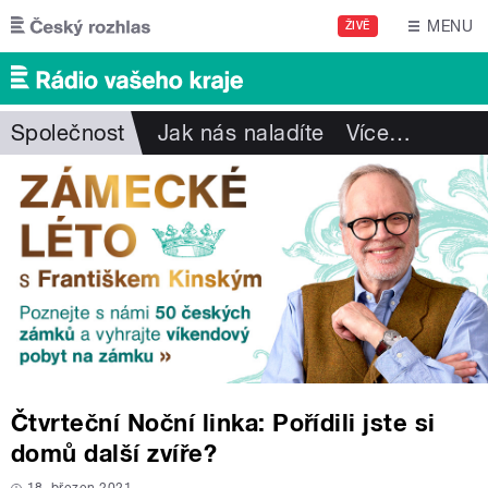
Přejít k hlavnímu obsahu
MENU
ŽIVĚ
Společnost
Jak nás naladíte
Více
…
Čtvrteční Noční linka: Pořídili jste si
domů další zvíře?