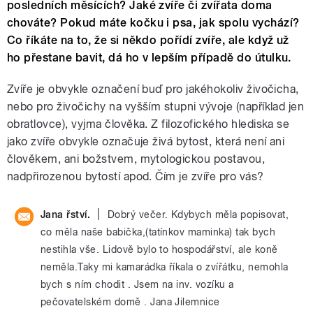
posledních měsících? Jaké zvíře či zvířata doma
chováte? Pokud máte kočku i psa, jak spolu vychází?
Co říkáte na to, že si někdo pořídí zvíře, ale když už
ho přestane bavit, dá ho v lepším případě do útulku.
Zvíře je obvykle označení buď pro jakéhokoliv živočicha,
nebo pro živočichy na vyšším stupni vývoje (například jen
obratlovce), vyjma člověka. Z filozofického hlediska se
jako zvíře obvykle označuje živá bytost, která není ani
člověkem, ani božstvem, mytologickou postavou,
nadpřirozenou bytostí apod. Čím je zvíře pro vás?
|
Jana řství.
Dobrý večer. Kdybych měla popisovat,
co měla naše babička,(tatínkov maminka) tak bych
nestihla vše. Lidově bylo to hospodářství, ale koně
neměla.Taky mi kamarádka říkala o zvířátku, nemohla
bych s ním chodit . Jsem na inv. vozíku a
pečovatelském domě . Jana Jilemnice