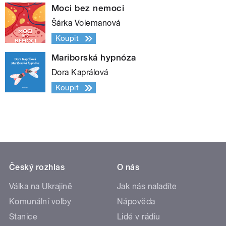
Moci bez nemoci
Šárka Volemanová
Koupit
Mariborská hypnóza
Dora Kaprálová
Koupit
Český rozhlas
O nás
Válka na Ukrajině
Jak nás naladíte
Komunální volby
Nápověda
Stanice
Lidé v rádiu