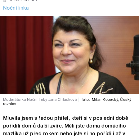
18. březen 2021
Noční linka
Moderátorka Noční linky Jana Chládková
|
foto:
Milan Kopecký
,
Český
rozhlas
Mluvila jsem s řadou přátel, kteří si v poslední době
pořídili domů další zvíře. Měli jste doma domácího
mazlíka už před rokem nebo jste si ho pořídili až v