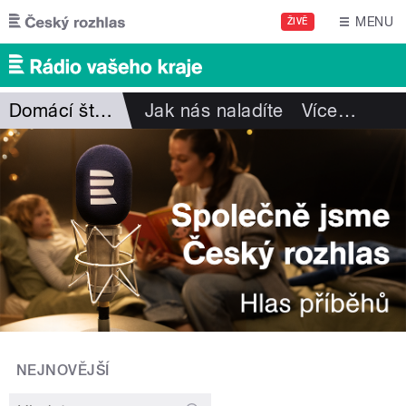
Přejít k hlavnímu obsahu
MENU
ŽIVĚ
Domácí štěstí I. Hüttnerové
Jak nás naladíte
Více
…
NEJNOVĚJŠÍ