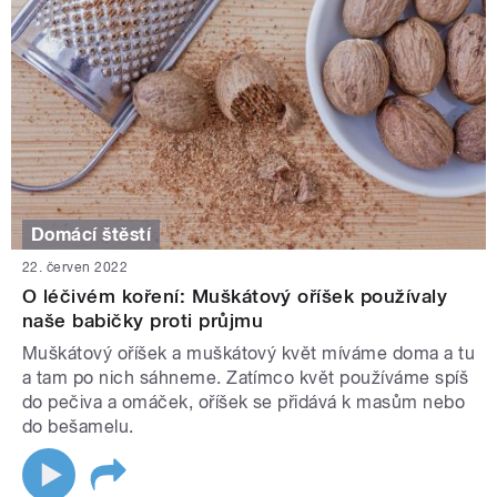
Domácí štěstí
22. červen 2022
O léčivém koření: Muškátový oříšek používaly
naše babičky proti průjmu
Muškátový oříšek a muškátový květ míváme doma a tu
a tam po nich sáhneme. Zatímco květ používáme spíš
do pečiva a omáček, oříšek se přidává k masům nebo
do bešamelu.