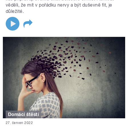
věděli, že mít v pořádku nervy a být duševně fit, je
důležité.
Domácí štěstí
27. červen 2022