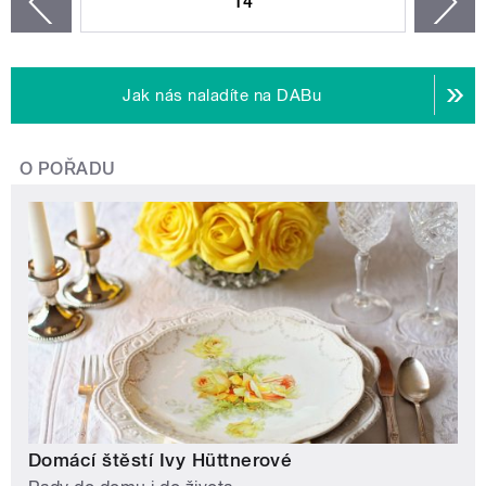
14
n
zí
Jak nás naladíte na DABu
O POŘADU
Domácí štěstí Ivy Hüttnerové