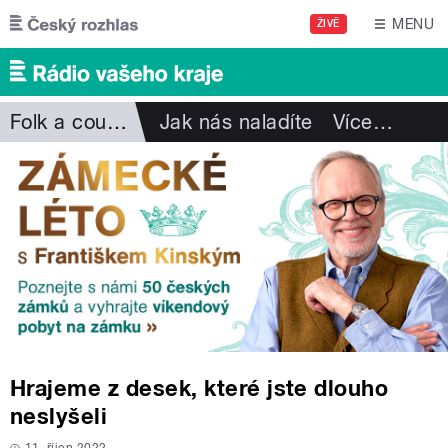
Přejít k hlavnímu obsahu
MENU
ŽIVĚ
Folk a country
Jak nás naladíte
Více
…
Hrajeme z desek, které jste dlouho
neslyšeli