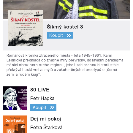
Šikmý kostel 3
Koupit
Románová kronika ztraceného města - léta 1945–1961. Karin
Lednická předkládá do značné míry převratný, dosavadní paradigma
měnící obraz hornického regionu, jehož zahlazenou historii stále
překrývá tlustá vrstva mýtů a zakořeněných stereotypů o „černé
zemi a rudém kraji“.
80 LIVE
Petr Hapka
Koupit
Dej mi pokoj
Petra Štarková