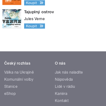
Koupit
Tajuplný ostrov
Jules Verne
Koupit
Český rozhlas
O nás
Válka na Ukrajině
Jak nás naladíte
Komunální volby
Nápověda
Stanice
Lidé v rádiu
eShop
Kariéra
Kontakt