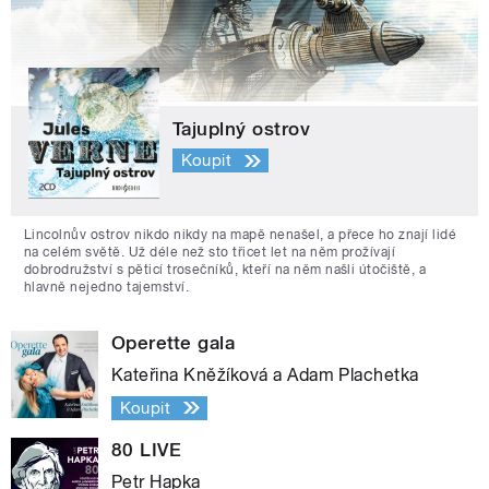
Tajuplný ostrov
Koupit
Lincolnův ostrov nikdo nikdy na mapě nenašel, a přece ho znají lidé
na celém světě. Už déle než sto třicet let na něm prožívají
dobrodružství s pěticí trosečníků, kteří na něm našli útočiště, a
hlavně nejedno tajemství.
Operette gala
Kateřina Kněžíková a Adam Plachetka
Koupit
80 LIVE
Petr Hapka