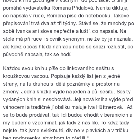
novou knihu „Džungle v kuchyni“ do počítače. S tím ji
pomáhá vydavatelka Romana Přidalová. Ivanka diktuje,
co napsala v ruce, Romana píše do notebooku. Takové
přepisování trvá dva až tři týdny. Stává se, že mnohdy po
sobě Ivanka ani slova nepřečte a luští, co napsala. Na
stole má při ruce i slovník synonym, ne že by je neznala,
ale když občas hledá náhradu nebo se snaží rozluštit, co
původně napsala, tak se hodí.
Každou svou knihu píše do linkovaného sešitu s
kroužkovou vazbou. Popisuje každý list jen z jedné
strany, na tu druhou si dělá poznámky a prostor na
změny. Jedna knížka vyjde na jeden a půl sešitu. Sešity
vydaných knih si neschovává. Její nová kniha vyjde před
vánocemi a tradičně jí obálku maluje Iva Hüttnerová. „Až
se to bude prodávat, tak lidi budou chodit v beranicích a
my budeme vzpomínat, jak tady z nás lilo. To když tady
nejste, tak jsme svléknuté, div ne v plavkách a v tričku
bez podprsenky, abychom to přežili.“