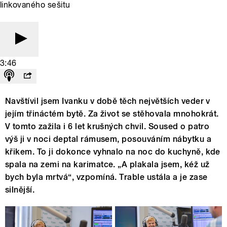
linkovaného sešitu
3:46
Navštívil jsem Ivanku v době těch největších veder v
jejím třináctém bytě. Za život se stěhovala mnohokrát.
V tomto zažila i 6 let krušných chvil. Soused o patro
výš ji v noci deptal rámusem, posouváním nábytku a
křikem. To ji dokonce vyhnalo na noc do kuchyně, kde
spala na zemi na karimatce. „A plakala jsem, kéž už
bych byla mrtvá“, vzpomíná. Trable ustála a je zase
silnější.