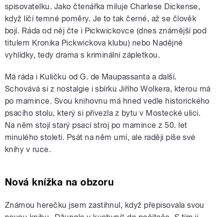
spisovatelku. Jako čtenářka miluje Charlese Dickense,
když líčí temné poměry. Je to tak černé, až se člověk
bojí. Ráda od něj čte i Pickwickovce (dnes známější pod
titulem Kronika Pickwickova klubu) nebo Nadějné
vyhlídky, tedy drama s kriminální zápletkou.
Má ráda i Kuličku od G. de Maupassanta a další.
Schovává si z nostalgie i sbírku Jiřího Wolkera, kterou má
po mamince. Svou knihovnu má hned vedle historického
psacího stolu, který si přivezla z bytu v Mostecké ulici.
Na něm stojí starý psací stroj po mamince z 50. let
minulého století. Psát na něm umí, ale raději píše své
knihy v ruce.
Nová knížka na obzoru
Známou herečku jsem zastihnul, když přepisovala svou