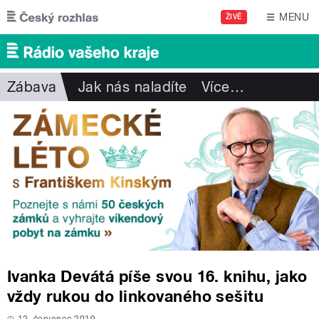
Přejít k hlavnímu obsahu
MENU
ŽIVĚ
Zábava
Jak nás naladíte
Více
…
Ivanka Devátá píše svou 16. knihu, jako
vždy rukou do linkovaného sešitu