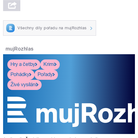
Všechny díly pořadu na mujRozhlas
mujRozhlas
Hry a četby
Krimi
Pohádky
Pořady
Živé vysílání