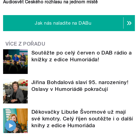
Audiosvět Českého rozhlasu na jednom místě
Jak nás naladíte na DABu
VÍCE Z POŘADU
Soutěžte po celý červen o DAB rádio a
knížky z edice Humoriáda!
Jiřina Bohdalová slaví 95. narozeniny!
Oslavy v Humoriádě pokračují
Děkovačky Libuše Švormové už mají
své kmotry. Celý říjen soutěžte i o další
knihy z edice Humoriáda