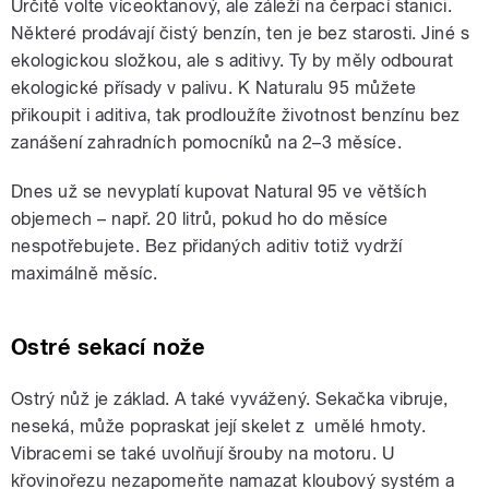
Určitě volte víceoktanový, ale záleží na čerpací stanici.
Některé prodávají čistý benzín, ten je bez starosti. Jiné s
ekologickou složkou, ale s aditivy. Ty by měly odbourat
ekologické přísady v palivu. K Naturalu 95 můžete
přikoupit i aditiva, tak prodloužíte životnost benzínu bez
zanášení zahradních pomocníků na 2–3 měsíce.
Dnes už se nevyplatí kupovat Natural 95 ve větších
objemech – např. 20 litrů, pokud ho do měsíce
nespotřebujete. Bez přidaných aditiv totiž vydrží
maximálně měsíc.
Ostré sekací nože
Ostrý nůž je základ. A také vyvážený. Sekačka vibruje,
neseká, může popraskat její skelet z umělé hmoty.
Vibracemi se také uvolňují šrouby na motoru. U
křovinořezu nezapomeňte namazat kloubový systém a