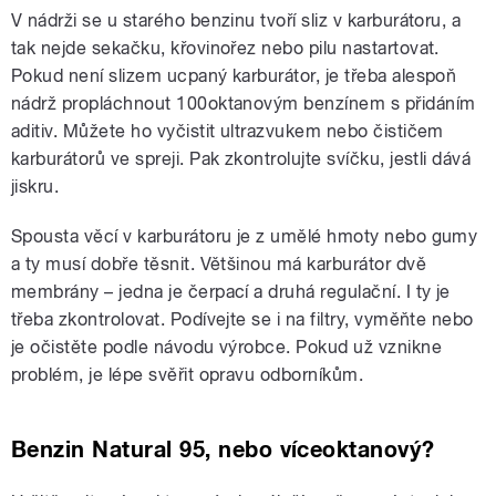
V nádrži se u starého benzinu tvoří sliz v karburátoru, a
tak nejde sekačku, křovinořez nebo pilu nastartovat.
Pokud není slizem ucpaný karburátor, je třeba alespoň
nádrž propláchnout 100oktanovým benzínem s přidáním
aditiv. Můžete ho vyčistit ultrazvukem nebo čističem
karburátorů ve spreji. Pak zkontrolujte svíčku, jestli dává
jiskru.
Spousta věcí v karburátoru je z umělé hmoty nebo gumy
a ty musí dobře těsnit. Většinou má karburátor dvě
membrány – jedna je čerpací a druhá regulační. I ty je
třeba zkontrolovat. Podívejte se i na filtry, vyměňte nebo
je očistěte podle návodu výrobce. Pokud už vznikne
problém, je lépe svěřit opravu odborníkům.
Benzin Natural 95, nebo víceoktanový?