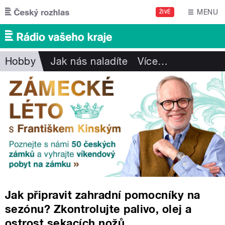
Přejít k hlavnímu obsahu
MENU
ŽIVĚ
Hobby
Jak nás naladíte
Více
…
Jak připravit zahradní pomocníky na
sezónu? Zkontrolujte palivo, olej a
ostrost sekacích nožů