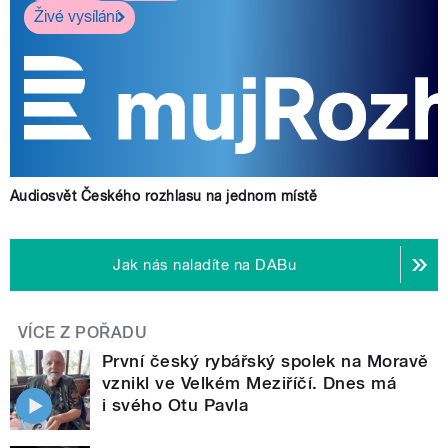
Živé vysílání
Audiosvět Českého rozhlasu na jednom místě
Jak nás naladíte na DABu
VÍCE Z POŘADU
První český rybářský spolek na Moravě
vznikl ve Velkém Meziříčí. Dnes má
i svého Otu Pavla