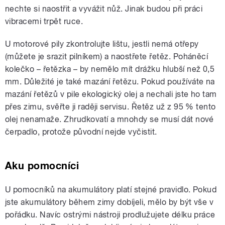
nechte si naostřit a vyvážit nůž. Jinak budou při práci
vibracemi trpět ruce.
U motorové pily zkontrolujte lištu, jestli nemá otřepy
(můžete je srazit pilníkem) a naostřete řetěz. Poháněcí
kolečko – řetězka – by nemělo mít drážku hlubší než 0,5
mm. Důležité je také mazání řetězu. Pokud používáte na
mazání řetězů v pile ekologický olej a nechali jste ho tam
přes zimu, svěřte ji raději servisu. Řetěz už z 95 % tento
olej nenamaže. Zhrudkovatí a mnohdy se musí dát nové
čerpadlo, protože původní nejde vyčistit.
Aku pomocníci
U pomocníků na akumulátory platí stejné pravidlo. Pokud
jste akumulátory během zimy dobíjeli, mělo by být vše v
pořádku. Navíc ostrými nástroji prodlužujete délku práce