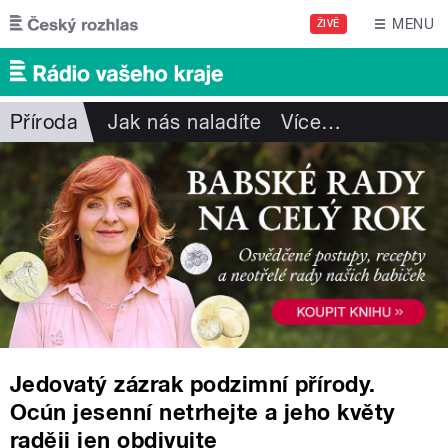
Přejít k hlavnímu obsahu
MENU
ŽIVĚ
Příroda
Jak nás naladíte
Více
…
Jedovatý zázrak podzimní přírody.
Ocún jesenní netrhejte a jeho květy
raději jen obdivujte