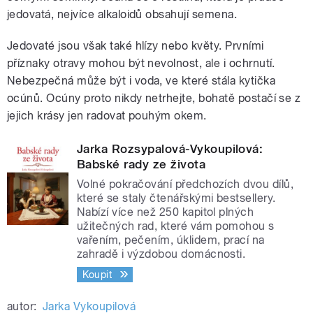
jedovatá, nejvíce alkaloidů obsahují semena.
Jedovaté jsou však také hlízy nebo květy. Prvními
příznaky otravy mohou být nevolnost, ale i ochrnutí.
Nebezpečná může být i voda, ve které stála kytička
ocúnů. Ocúny proto nikdy netrhejte, bohatě postačí se z
jejich krásy jen radovat pouhým okem.
Jarka Rozsypalová-Vykoupilová:
Babské rady ze života
Volné pokračování předchozích dvou dílů,
které se staly čtenářskými bestsellery.
Nabízí více než 250 kapitol plných
užitečných rad, které vám pomohou s
vařením, pečením, úklidem, prací na
zahradě i výzdobou domácnosti.
Koupit
autor:
Jarka Vykoupilová