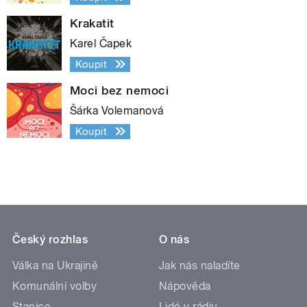
Krakatit
Karel Čapek
Koupit
Moci bez nemoci
Šárka Volemanová
Koupit
Český rozhlas
O nás
Válka na Ukrajině
Jak nás naladíte
Komunální volby
Nápověda
Stanice
Lidé v rádiu