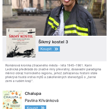
Šikmý kostel 3
Koupit
Románová kronika ztraceného města - léta 1945–1961. Karin
Lednická předkládá do značné míry převratný, dosavadní paradigma
měnící obraz hornického regionu, jehož zahlazenou historii stále
překrývá tlustá vrstva mýtů a zakořeněných stereotypů o „černé
zemi a rudém kraji“.
Chalupa
Pavlína Křivánková
Koupit