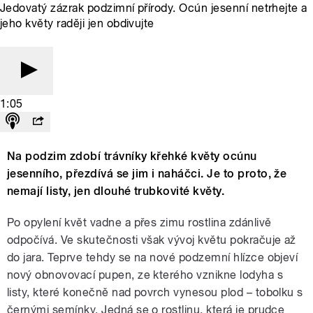
Jedovatý zázrak podzimní přírody. Ocún jesenní netrhejte a
jeho květy raději jen obdivujte
1:05
Na podzim zdobí trávníky křehké květy ocúnu
jesenního, přezdívá se jim i naháčci. Je to proto, že
nemají listy, jen dlouhé trubkovité květy.
Po opylení květ vadne a přes zimu rostlina zdánlivě
odpočívá. Ve skutečnosti však vývoj květu pokračuje až
do jara. Teprve tehdy se na nové podzemní hlízce objeví
nový obnovovací pupen, ze kterého vznikne lodyha s
listy, které konečně nad povrch vynesou plod – tobolku s
černými semínky. Jedná se o rostlinu, která je prudce