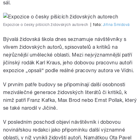
sál.
Expozice o česky píšících židovských autorech
|
foto:
Jiřina Šmídová
Bývalá židovská škola dnes seznamuje návštěvníky s
vlivem židovských autorů, spisovatelů a kritiků na
nejrůznější umělecké oblasti. Mezi nejvýznamnější patří
jičínský rodák Karl Kraus, jeho dobovou pracovnu autoři
expozice „opsali“ podle reálné pracovny autora ve Vídni.
V prvním patře budovy se připomínají další osobnosti
meziválečné generace židovských literátů či kritiků, k
nimž patří Franz Kafka, Max Brod nebo Ernst Pollak, který
se také narodil v Jičíně.
V posledním poschodí objeví návštěvník i dobovou
novinářskou redakci jako připomínku další významné
oblasti, v níž vynikli židovští autoři. Namátkou Ota Pavel