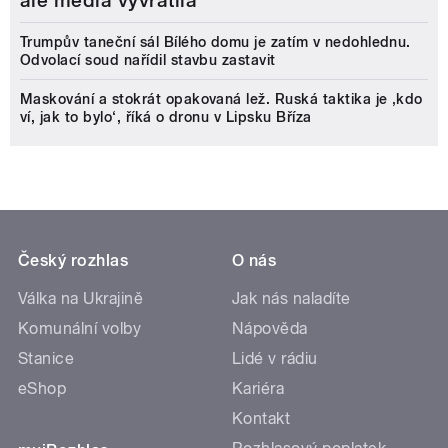
ale média vyvrátila
Trumpův taneční sál Bílého domu je zatím v nedohlednu.
Odvolací soud nařídil stavbu zastavit
Maskování a stokrát opakovaná lež. Ruská taktika je ‚kdo
ví, jak to bylo‘, říká o dronu v Lipsku Bříza
Český rozhlas
O nás
Válka na Ukrajině
Jak nás naladíte
Komunální volby
Nápověda
Stanice
Lidé v rádiu
eShop
Kariéra
Kontakt