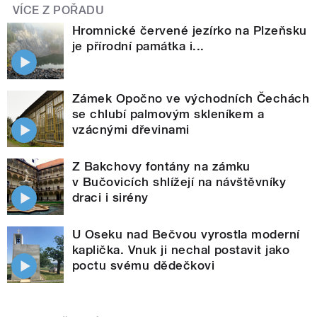
VÍCE Z POŘADU
Hromnické červené jezírko na Plzeňsku
je přírodní památka i...
Zámek Opočno ve východních Čechách
se chlubí palmovým skleníkem a
vzácnými dřevinami
Z Bakchovy fontány na zámku
v Bučovicích shlížejí na návštěvníky
draci i sirény
U Oseku nad Bečvou vyrostla moderní
kaplička. Vnuk ji nechal postavit jako
poctu svému dědečkovi