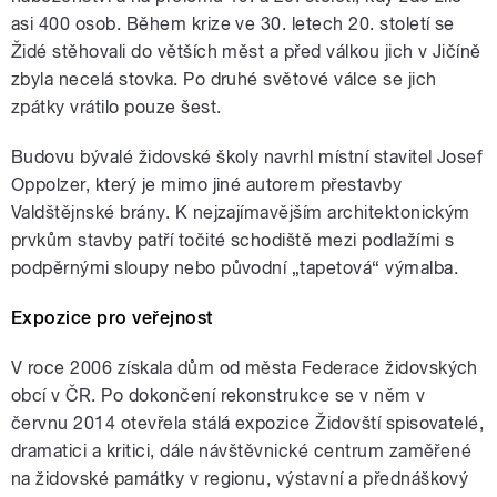
asi 400 osob. Během krize ve 30. letech 20. století se
Židé stěhovali do větších měst a před válkou jich v Jičíně
zbyla necelá stovka. Po druhé světové válce se jich
zpátky vrátilo pouze šest.
Budovu bývalé židovské školy navrhl místní stavitel Josef
Oppolzer, který je mimo jiné autorem přestavby
Valdštějnské brány. K nejzajímavějším architektonickým
prvkům stavby patří točité schodiště mezi podlažími s
podpěrnými sloupy nebo původní „tapetová“ výmalba.
Expozice pro veřejnost
V roce 2006 získala dům od města Federace židovských
obcí v ČR. Po dokončení rekonstrukce se v něm v
červnu 2014 otevřela stálá expozice Židovští spisovatelé,
dramatici a kritici, dále návštěvnické centrum zaměřené
na židovské památky v regionu, výstavní a přednáškový