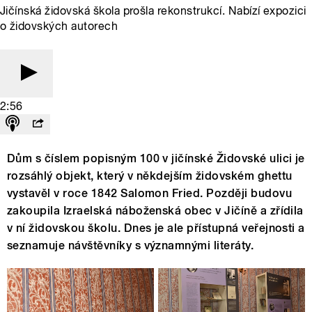
Jičínská židovská škola prošla rekonstrukcí. Nabízí expozici
o židovských autorech
2:56
Dům s číslem popisným 100 v jičínské Židovské ulici je
rozsáhlý objekt, který v někdejším židovském ghettu
vystavěl v roce 1842 Salomon Fried. Později budovu
zakoupila Izraelská náboženská obec v Jičíně a zřídila
v ní židovskou školu. Dnes je ale přístupná veřejnosti a
seznamuje návštěvníky s významnými literáty.