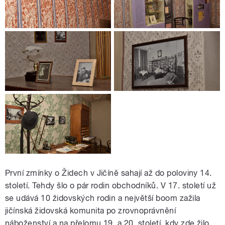
První zmínky o Židech v Jičíně sahají až do poloviny 14.
století. Tehdy šlo o pár rodin obchodníků. V 17. století už
se udává 10 židovských rodin a největší boom zažila
jičínská židovská komunita po zrovnoprávnění
náboženství a na přelomu 19. a 20. století, kdy zde žilo