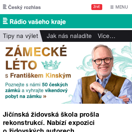
Přejít k hlavnímu obsahu
MENU
ŽIVĚ
Tipy na výlet
Jak nás naladíte
Více
…
Jičínská židovská škola prošla
rekonstrukcí. Nabízí expozici
o židovských autorech