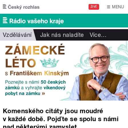
Přejít k hlavnímu obsahu
MENU
ŽIVĚ
Vzdělávání
Jak nás naladíte
Více
…
Komenského citáty jsou moudré
v každé době. Pojďte se spolu s námi
nad některými zamyslet