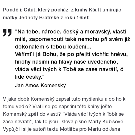
Pondělí: Citát, který pochází z knihy Kšaft umírající
matky Jednoty Bratrské z roku 1650:
"Na tebe, národe, český a moravský, vlasti
milá, zapomenouti také nemohu při svém již
dokonalém s tebou loučení…
Věřímť i já Bohu, že po přejití vichřic hněvu,
hříchy našimi na hlavy naše uvedeného,
vláda věcí tvých k Tobě se zase navrátí, ó
lide český."
Jan Amos Komenský
V jaké době Komenský zapsal tuto myšlenku a co ho k
tomu vedlo? Vrátil se po napsání této knihy ještě
Komenský zpět do vlasti? "Vláda věcí tvých k Tobě se
zase navrátí", tak to jsou i slova písně Marty Kubišové.
Vypůjčili si je autoři textu Motlitba pro Martu od Jana