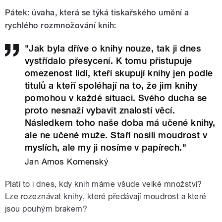
Pátek: úvaha, která se týká tiskařského umění a
rychlého rozmnožování knih:
"Jak byla dříve o knihy nouze, tak ji dnes
vystřídalo přesycení. K tomu přistupuje
omezenost lidí, kteří skupují knihy jen podle
titulů a kteří spoléhají na to, že jim knihy
pomohou v každé situaci. Svého ducha se
proto nesnaží vybavit znalostí věcí.
Následkem toho naše doba má učené knihy,
ale ne učené muže. Staří nosili moudrost v
myslích, ale my ji nosíme v papírech."
Jan Amos Komenský
Platí to i dnes, kdy knih máme všude velké množství?
Lze rozeznávat knihy, které předávají moudrost a které
jsou pouhým brakem?