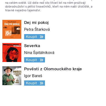
na celém světě. Už déle než sto třicet let na něm prožívají
dobrodružství s pěticí trosečníků, kteří na něm našli útočiště, a
hlavně nejedno tajemství.
Dej mi pokoj
Petra Štarková
Koupit
Severka
Nina Špitálníková
Koupit
Pověsti z Olomouckého kraje
Igor Bareš
Koupit