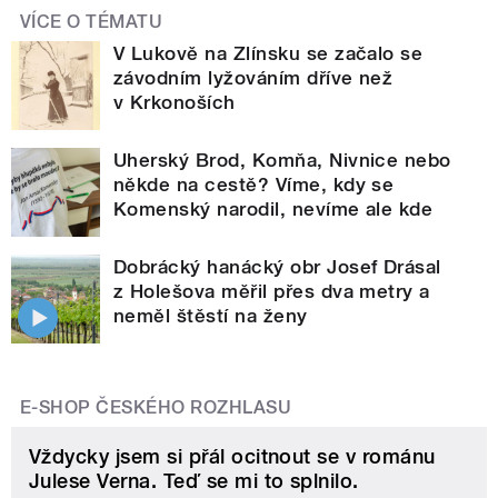
VÍCE O TÉMATU
V Lukově na Zlínsku se začalo se
závodním lyžováním dříve než
v Krkonoších
Uherský Brod, Komňa, Nivnice nebo
někde na cestě? Víme, kdy se
Komenský narodil, nevíme ale kde
Dobrácký hanácký obr Josef Drásal
z Holešova měřil přes dva metry a
neměl štěstí na ženy
E-SHOP ČESKÉHO ROZHLASU
Vždycky jsem si přál ocitnout se v románu
Julese Verna. Teď se mi to splnilo.