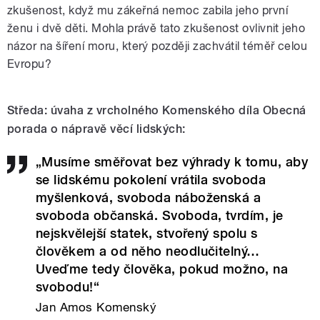
zkušenost, když mu zákeřná nemoc zabila jeho první
ženu i dvě děti. Mohla právě tato zkušenost ovlivnit jeho
názor na šíření moru, který později zachvátil téměř celou
Evropu?
Středa: úvaha z vrcholného Komenského díla Obecná
porada o nápravě věcí lidských:
„Musíme směřovat bez výhrady k tomu, aby
se lidskému pokolení vrátila svoboda
myšlenková, svoboda náboženská a
svoboda občanská. Svoboda, tvrdím, je
nejskvělejší statek, stvořený spolu s
člověkem a od něho neodlučitelný…
Uveďme tedy člověka, pokud možno, na
svobodu!“
Jan Amos Komenský