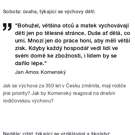
Sobota: úvaha, týkající se výchovy dětí:
"Bohužel, většina otců a matek vychovávají
děti jen po tělesné stránce. Duše ať dělá, co
umí. Mnozí jen do práce honí, aby měli větší
zisk. Kdyby každý hospodář vedl lidi ve
svém domě ke zbožnosti, i lidem by se
dařilo lépe."
Jan Amos Komenský
Jak se výchova za 350 let v Česku změnila, mají rodiče
jiné priority? Jak by Komenský reagoval na dnešní
rodičovskou výchovu?
Neděle: citát, týkající se vzdělávání a školství: