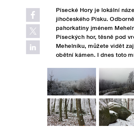
Písecké Hory je lokální náz
jihočeského Písku. Odborně
pahorkatiny jménem Meheln
Píseckých hor, těsně pod v
Mehelníku, můžete vidět za
obětní kámen. I dnes toto m