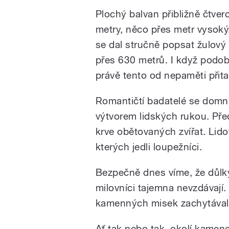
Plochý balvan přibližně čtver
metry, něco přes metr vysoký
se dal stručně popsat žulový
přes 630 metrů. I když podob
právě tento od nepaměti přit
Romantičtí badatelé se domní
výtvorem lidských rukou. Před
krve obětovaných zvířat. Lidov
kterých jedli loupežníci.
Bezpečně dnes víme, že důlky 
milovníci tajemna nevzdávaj
kamenných misek zachytávala v
Ať tak nebo tak, okolí kamene