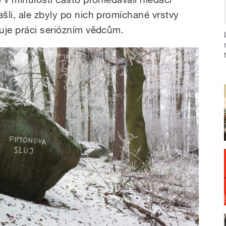
šli, ale zbyly po nich promíchané vrstvy
uje práci seriózním vědcům.