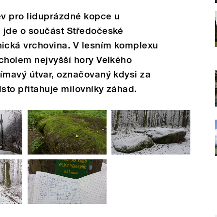
ev pro liduprázdné kopce u
 jde o součást Středočeské
ická vrchovina. V lesním komplexu
rcholem nejvyšší hory Velkého
jímavý útvar, označovaný kdysi za
ísto přitahuje milovníky záhad.