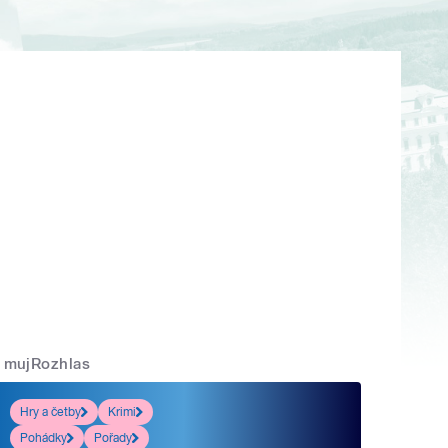
mujRozhlas
Hry a četby
Krimi
Pohádky
Pořady