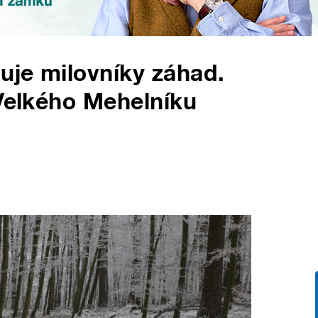
huje milovníky záhad.
 Velkého Mehelníku