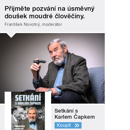
Přijměte pozvání na úsměvný
doušek moudré člověčiny.
František Novotný, moderátor
Setkání s
Karlem Čapkem
Koupit