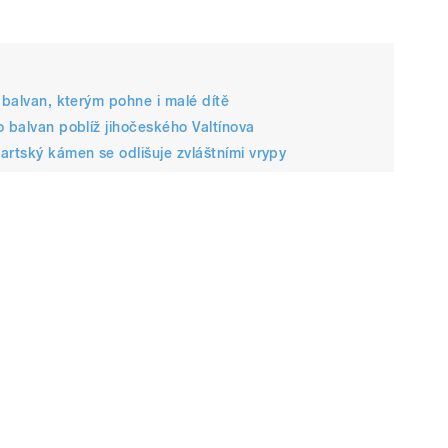
 balvan, kterým pohne i malé dítě
o balvan poblíž jihočeského Valtínova
rtský kámen se odlišuje zvláštními vrypy