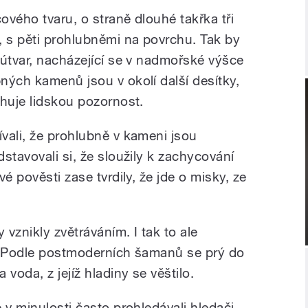
cového tvaru, o straně dlouhé takřka tři
, s pěti prohlubněmi na povrchu. Tak by
 útvar, nacházející se v nadmořské výšce
ných kamenů jsou v okolí další desítky,
ahuje lidskou pozornost.
vali, že prohlubně v kameni jsou
stavovali si, že sloužily k zachycování
é pověsti zase tvrdily, že jde o misky, ze
vznikly zvětráváním. I tak to ale
í. Podle postmoderních šamanů se prý do
oda, z jejíž hladiny se věštilo.
 v minulosti často prohledávali hledači