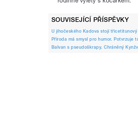
rodinné výlety s kočárkem.
SOUVISEJÍCÍ PŘÍSPĚVKY
U jihočeského Kadova stojí třicetitunový
Příroda má smysl pro humor. Potvrzuje t
Balvan s pseudoškrapy. Chráněný Kynžva