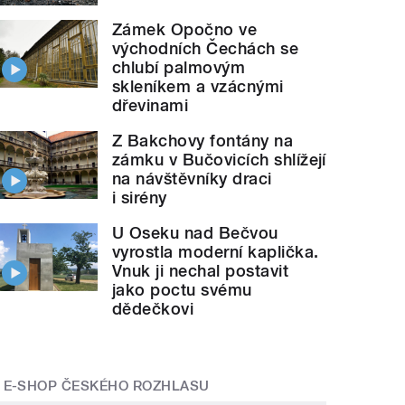
Zámek Opočno ve
východních Čechách se
chlubí palmovým
skleníkem a vzácnými
dřevinami
Z Bakchovy fontány na
zámku v Bučovicích shlížejí
na návštěvníky draci
i sirény
U Oseku nad Bečvou
vyrostla moderní kaplička.
Vnuk ji nechal postavit
jako poctu svému
dědečkovi
E-SHOP ČESKÉHO ROZHLASU