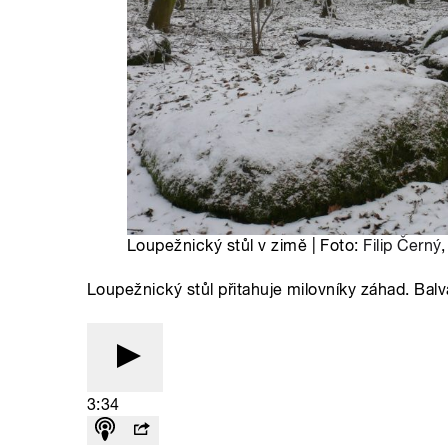
Loupežnický stůl v zimě | Foto:
Filip Černý
Loupežnický stůl přitahuje milovníky záhad. Bal
3:34