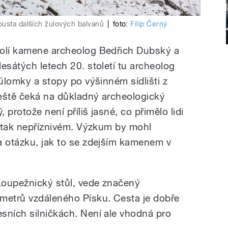
ousta dalších žulových balvanů
|
foto:
Filip Černý
kolí kamene archeolog Bedřich Dubský a
esátých letech 20. století tu archeolog
 úlomky a stopy po výšinném sídlišti z
 ještě čeká na důkladný archeologický
 protože není příliš jasné, co přimělo lidi
ky tak nepříznivém. Výzkum by mohl
a otázku, jak to se zdejším kamenem v
Loupežnický stůl, vede značený
metrů vzdáleného Písku. Cesta je dobře
sních silničkách. Není ale vhodná pro