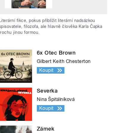
Literární fikce, pokus přiblížit literární nadsázkou
spisovatele, filozofa, ale hlavně člověka Karla Čapka
trochu jinou formou.
6x Otec Brown
Gilbert Keith Chesterton
Koupit
Severka
Nina Špitálníková
Koupit
Zámek