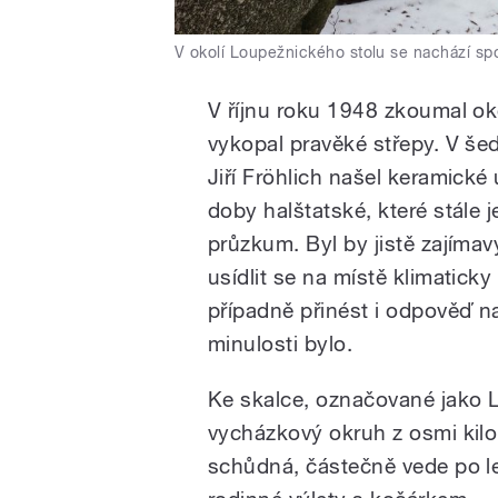
V okolí Loupežnického stolu se nachází sp
V říjnu roku 1948 zkoumal o
vykopal pravěké střepy. V šed
Jiří Fröhlich našel keramické
doby halštatské, které stále
průzkum. Byl by jistě zajímavý,
usídlit se na místě klimatic
případně přinést i odpověď n
minulosti bylo.
Ke skalce, označované jako 
vycházkový okruh z osmi kilo
schůdná, částečně vede po le