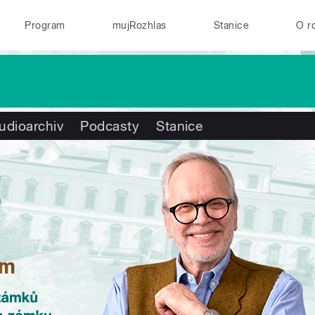
Program
mujRozhlas
Stanice
O r
udioarchiv
Podcasty
Stanice