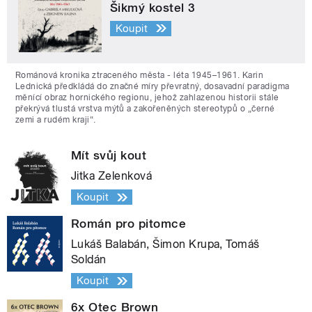
Šikmý kostel 3
Koupit
Románová kronika ztraceného města - léta 1945–1961. Karin
Lednická předkládá do značné míry převratný, dosavadní paradigma
měnící obraz hornického regionu, jehož zahlazenou historii stále
překrývá tlustá vrstva mýtů a zakořeněných stereotypů o „černé
zemi a rudém kraji“.
Mít svůj kout
Jitka Zelenková
Koupit
Román pro pitomce
Lukáš Balabán, Šimon Krupa, Tomáš
Soldán
Koupit
6x Otec Brown