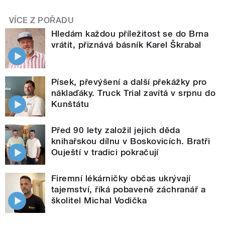
VÍCE Z POŘADU
Hledám každou příležitost se do Brna
vrátit, přiznává básník Karel Škrabal
Písek, převýšení a další překážky pro
náklaďáky. Truck Trial zavítá v srpnu do
Kunštátu
Před 90 lety založil jejich děda
knihařskou dílnu v Boskovicích. Bratři
Ouještí v tradici pokračují
Firemní lékárničky občas ukrývají
tajemství, říká pobaveně záchranář a
školitel Michal Vodička