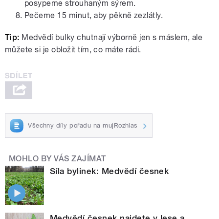
posypeme strouhaným sýrem.
Pečeme 15 minut, aby pěkně zezlátly.
Tip:
Medvědí bulky chutnají výborně jen s máslem, ale
můžete si je obložit tím, co máte rádi.
Všechny díly pořadu na mujRozhlas
MOHLO BY VÁS ZAJÍMAT
Síla bylinek: Medvědí česnek
Medvědí česnek najdete v lese a