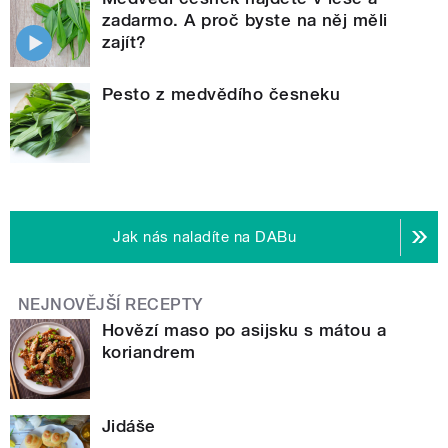
zadarmo. A proč byste na něj měli
zajít?
Pesto z medvědího česneku
Jak nás naladíte na DABu
NEJNOVĚJŠÍ RECEPTY
Hovězí maso po asijsku s mátou a
koriandrem
Jidáše