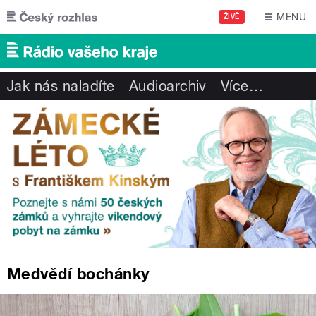
Přejít k hlavnímu obsahu
MENU
ŽIVĚ
Jak nás naladíte
Audioarchiv
Více
…
Medvědí bochánky