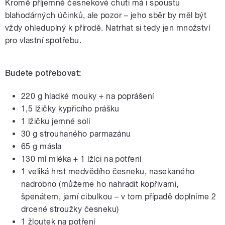
Kromě příjemně česnekové chuti má i spoustu
blahodárných účinků, ale pozor – jeho sběr by měl být
vždy ohleduplný k přírodě. Natrhat si tedy jen množství
pro vlastní spotřebu.
Budete potřebovat:
220 g hladké mouky + na poprášení
1,5 lžičky kypřicího prášku
1 lžičku jemné soli
30 g strouhaného parmazánu
65 g másla
130 ml mléka + 1 lžíci na potření
1 veliká hrst medvědího česneku, nasekaného
nadrobno (můžeme ho nahradit kopřivami,
špenátem, jarní cibulkou – v tom případě doplníme 2
drcené stroužky česneku)
1 žloutek na potření