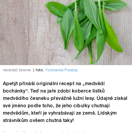
medvědí česnek
|
foto:
Fotobanka Pixabay
Apetýt přináší originální recept na „medvědí
bochánky“. Teď na jaře zdobí koberce lístků
medvědího česneku převážně lužní lesy. Údajně získal
své jméno podle toho, že jeho cibulky chutnají
medvědům, kteří je vyhrabávají ze země. Lidským
strávníkům ovšem chutná taky!